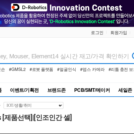
로그인
회원가입
봇손
#GMSL2
#로봇 플랫폼
#얼굴인식
#뎁스 카메라
#리튬 충전 보
품
이벤트/기획전
브랜드존
PCB/SMT/메이커
세일존
 [제품선택]|[인조인간 셀]