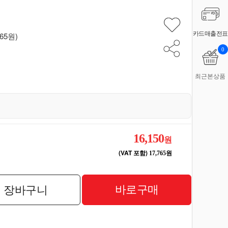
카드매출전표
765원)
0
최근본상품
16,150
원
(VAT 포함)
17,765원
바로구매
장바구니