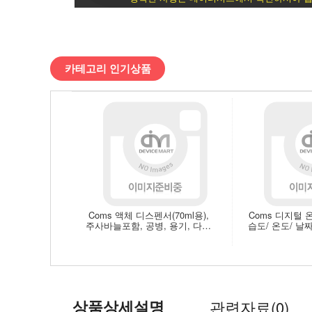
/
사
카테고리 인기상품
무/
생
활/
서
적
Coms 액체 디스펜서(70ml용),
Coms 디지털 
주사바늘포함, 공병, 용기, 다용
습도/ 온도/ 날짜
>
도 [ID629]
전지 사용 [
차
량/
상품상세설명
관련자료(0)