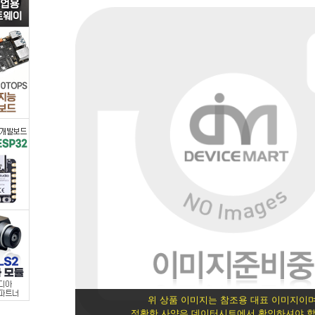
1000pcs
[제
품
선
택]|
[인
조
인
간
셀]
위 상품 이미지는 참조용 대표 이미지이며
정확한 사양은 데이터시트에서 확인하셔야 합