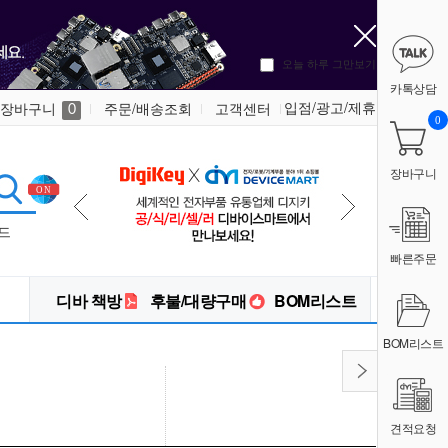
오늘 하루 그만보기
카톡상담
입점/광고/제휴
장바구니
주문/배송조회
고객센터
0
0
장바구니
드
빠른주문
디바 책방
후불/대량구매
BOM리스트
BOM리스트
견적요청