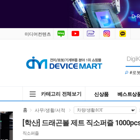
드
래
곤
미디어컨텐츠
볼
제
#로
트
직
카테고리 전체보기
신상품
베스트상
소
홈
사무/생활/서적
퍼
[학산] 드래곤볼 제트 직소퍼즐 1000pcs
즐
직소퍼즐