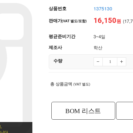
상품번호
1375130
16,150
판매가
원
(17,
(VAT 별도/포함)
평균준비기간
3~4일
제조사
학산
수량
총 상품금액
(VAT 별도)
BOM 리스트
,
니다.