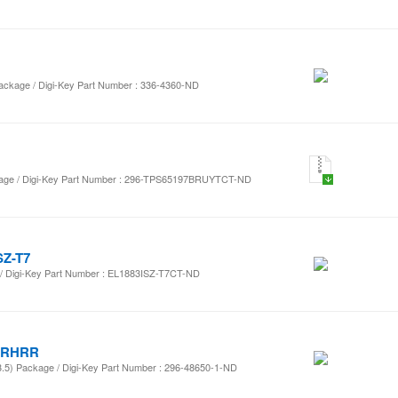
ckage / Digi-Key Part Number : 336-4360-ND
kage / Digi-Key Part Number : 296-TPS65197BRUYTCT-ND
SZ-T7
Digi-Key Part Number : EL1883ISZ-T7CT-ND
SRHRR
.5) Package / Digi-Key Part Number : 296-48650-1-ND