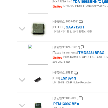
TDA19988BHN/C1,55
[NXP USA Inc.]
IC VIDEO HDMI TRANS 64HVQFN / Dig
[상품번호:1057459]
SAA7120H
[PHILIPS]
비디오 디지탈 인코더 필립스제품
[상품번호:12421067]
TMDS361BPAG
[Texas Instruments]
Video Switch IC GPIO, I2C, Logic HDM
296-25278-ND
[상품번호:1583]
LM1894N
[HTC]
LM1894N - DNR Noise Reduction
[상품번호:1057390]
PTM1300GBEA
VIDEO IC