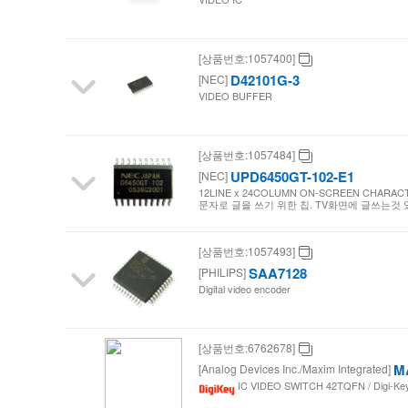
[상품번호:1057400]
D42101G-3
[NEC]
VIDEO BUFFER
[상품번호:1057484]
UPD6450GT-102-E1
[NEC]
12LINE x 24COLUMN ON-SCREEN CHARA
문자로 글을 쓰기 위한 칩. TV화면에 글쓰는것 
[상품번호:1057493]
SAA7128
[PHILIPS]
Digital video encoder
[상품번호:6762678]
M
[Analog Devices Inc./Maxim Integrated]
IC VIDEO SWITCH 42TQFN / Digi-Ke