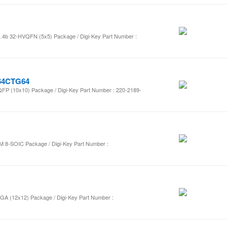
v1.4b 32-HVQFN (5x5) Package / Digi-Key Part Number :
164CTG64
TQFP (10x10) Package / Digi-Key Part Number : 220-2189-
 8-SOIC Package / Digi-Key Part Number :
BGA (12x12) Package / Digi-Key Part Number :