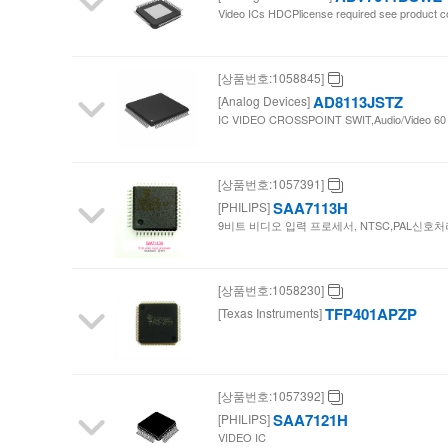
Video ICs HDCPlicense required see product 
/
디
[상품번호:1058845]
AD8113JSTZ
[Analog Devices]
바
IC VIDEO CROSSPOINT SWIT,Audio/Video 60 M
이
[상품번호:1057391]
스
SAA7113H
[PHILIPS]
9비트 비디오 입력 프로세서, NTSC,PAL신호
마
트
[상품번호:1058230]
TFP401APZP
[Texas Instruments]
[상품번호:1057392]
SAA7121H
[PHILIPS]
VIDEO IC