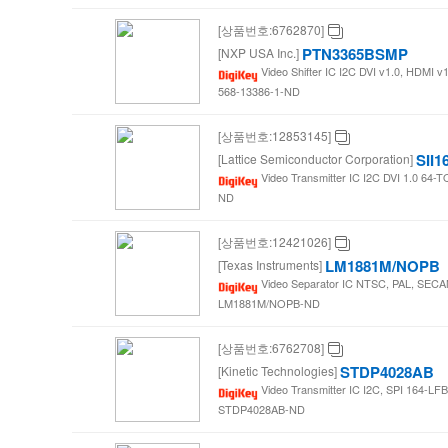
[상품번호:6762870]
PTN3365BSMP
[NXP USA Inc.]
Video Shifter IC I2C DVI v1.0, HDMI 
568-13386-1-ND
[상품번호:12853145]
SII
[Lattice Semiconductor Corporation]
Video Transmitter IC I2C DVI 1.0 64-
ND
[상품번호:12421026]
LM1881M/NOPB
[Texas Instruments]
Video Separator IC NTSC, PAL, SECAM
LM1881M/NOPB-ND
[상품번호:6762708]
STDP4028AB
[Kinetic Technologies]
Video Transmitter IC I2C, SPI 164-LF
STDP4028AB-ND