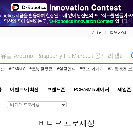
로그인
회원가입
봇손
#GMSL2
#로봇 플랫폼
#얼굴인식
#뎁스 카메라
#리튬 충전 보
품
이벤트/기획전
브랜드존
PCB/SMT/메이커
세일존
비디오 프로세싱