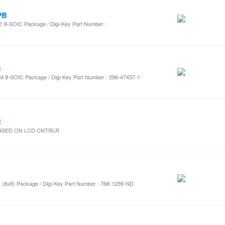
PB
E 8-SOIC Package / Digi-Key Part Number :
B
 8-SOIC Package / Digi-Key Part Number : 296-47437-1-
R
R BASED ON LCD CNTRLR
 (8x8) Package / Digi-Key Part Number : 768-1259-ND