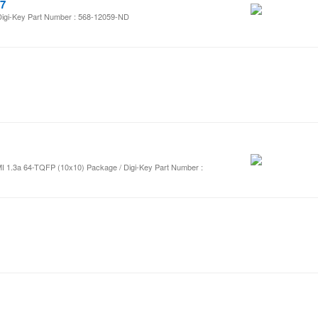
7
i-Key Part Number : 568-12059-ND
I 1.3a 64-TQFP (10x10) Package / Digi-Key Part Number :