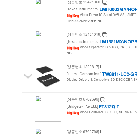
[상품번호:12421060]
LMH0002MA/NO
[Texas Instruments]
Video Driver IC Serial DVB-ASI, SMPT
LMH0002MA/NOPB-ND
[상품번호:12421019]
LM1881MX/NOP
[Texas Instruments]
Video Separator IC NTSC, PAL, SECAM
ND
[상품번호:1329817]
TW8811-LC2-G
[Intersil Corporation ]
Display Drivers & Controllers 3D DECODE
[상품번호:6762699]
FT812Q-T
[Bridgetek Pte Ltd.]
Video Controller IC GPIO, SPI 56-QFN
[상품번호:6762768]