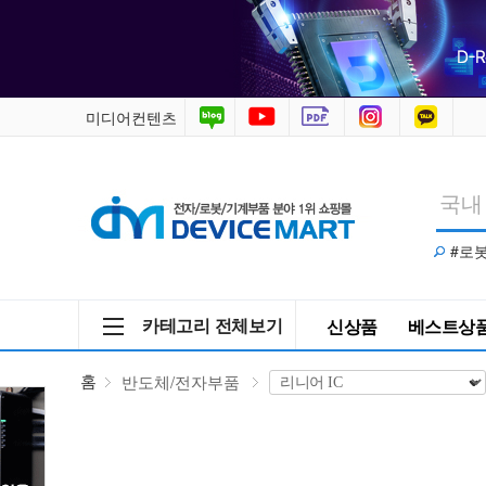
반
도
체/
미디어컨텐츠
전
자
#로
부
품
카테고리 전체보기
신상품
베스트상
>
홈
반도체/전자부품
리
니