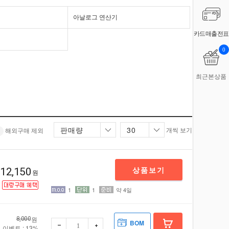
아날로그 연산기
카드매출전표
0
최근본상품
판매량
30
개씩 보기
해외구매 제외
상품보기
12,150
원
1
1
약 4일
원
8,000
BOM
이벤트 : 13%