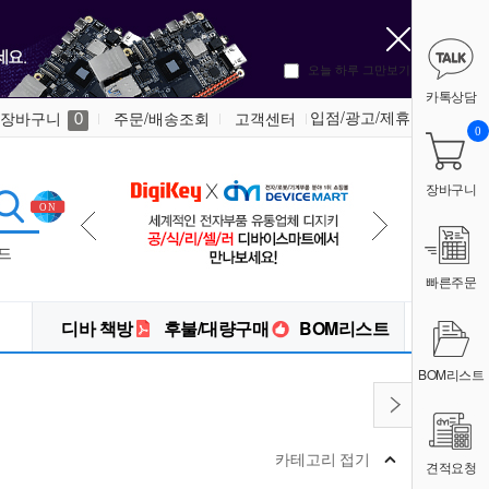
오늘 하루 그만보기
카톡상담
입점/광고/제휴
장바구니
주문/배송조회
고객센터
0
0
장바구니
드
빠른주문
디바 책방
후불/대량구매
BOM리스트
BOM리스트
카테고리 접기
견적요청