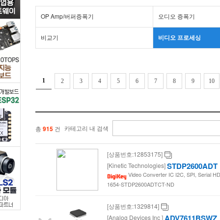
어
OP Amp/버퍼증폭기
오디오 증폭기
IC
비교기
비디오 프로세싱
>
비
1
2
3
4
5
6
7
8
9
10
디
오
카테고리 내 검색
총
915
건
프
[상품번호:12853175]
로
STDP2600ADT
[Kinetic Technologies]
Video Converter IC I2C, SPI, Serial H
세
1654-STDP2600ADTCT-ND
[상품번호:1329814]
싱
ADV7611BSWZ
[Analog Devices Inc ]