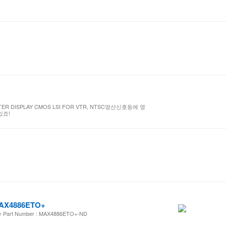
CTER DISPLAY CMOS LSI FOR VTR, NTSC영산신호등에 영
있죠!
AX4886ETO+
y Part Number : MAX4886ETO+-ND