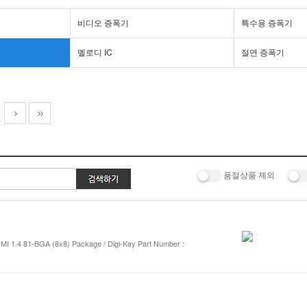
비디오 증폭기
특수용 증폭기
멜로디 IC
절연 증폭기
품절상품 제외
DMI 1.4 81-BGA (8x8) Package / Digi-Key Part Number :