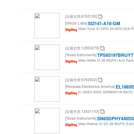
[상품번호:6763126]
SI2141-A10-GM
[Silicon Labs]
Video Tuner IC GPIO 24-QFN (3x3) Pa
[상품번호:12853279]
TPS65197BRUYT
[Texas Instruments]
Video Shifter IC 28-WQFN (4x4) Pac
[상품번호:6762922]
EL1883I
[Renesas Electronics America]
IC VIDEO SYNC SEPARATOR 8SOIC / 
[상품번호:12421103]
SN65DPHY440S
[Texas Instruments]
Video Retimer IC I2C 28-WQFN (5.5x3