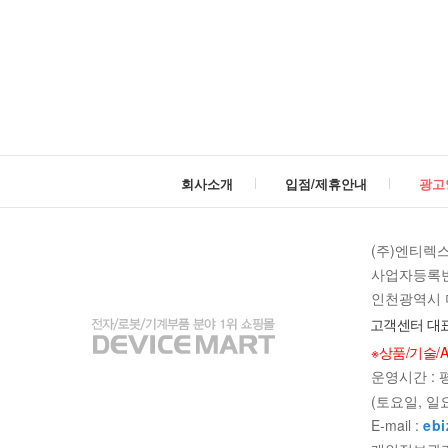
테
이
션
/
회사소개
입점/제휴안내
광고
디
바
(주)엔티렉
사업자등록번호 
이
인천광역시 미
고객센터 대표
스
※상품/기술/
운영시간 : 평일
마
(토요일, 일
트
E-mail :
ebi