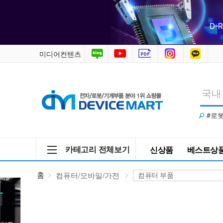
컴
퓨
터/
미디어컨텐츠
모
바
#로
일/
가
카테고리 전체보기
신상품
베스트상
전
홈
컴퓨터/모바일/가전
>
컴