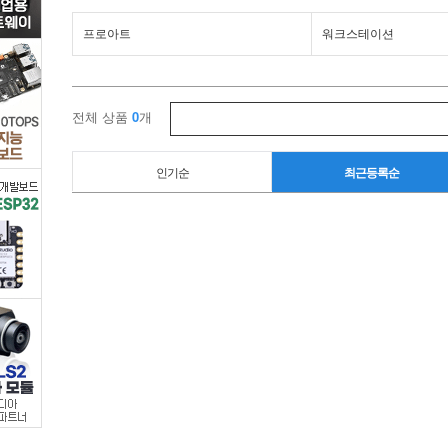
퓨
프로아트
워크스테이션
터
부
전체 상품
0
개
품
인기순
최근등록순
>
서
버/
워
크
스