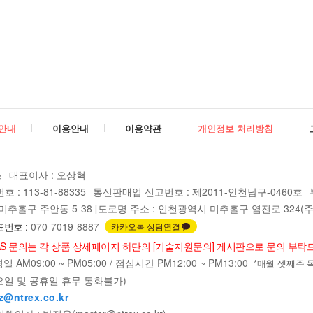
안내
이용안내
이용약관
개인정보 처리방침
스
대표이사 : 오상혁
: 113-81-88335
통신판매업 신고번호 : 제2011-인천남구-0460호
추홀구 주안동 5-38 [도로명 주소 : 인천광역시 미추홀구 염전로 324(주안
번호 :
070-7019-8887
카카오톡 상담연결
AS 문의는 각 상품 상세페이지 하단의 [기술지원문의] 게시판으로 문의 부탁
 AM09:00 ~ PM05:00 / 점심시간 PM12:00 ~ PM13:00
*매월 셋째주 목요일
요일 및 공휴일 휴무 통화불가)
z@ntrex.co.kr