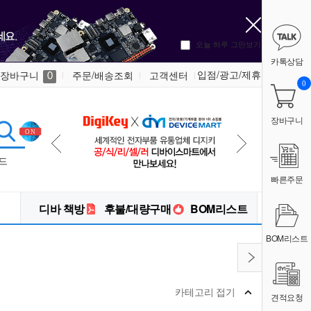
오늘 하루 그만보기
카톡상담
입점/광고/제휴
장바구니
주문/배송조회
고객센터
0
0
장바구니
드
빠른주문
디바 책방
후불/대량구매
BOM리스트
BOM리스트
카테고리 접기
견적요청