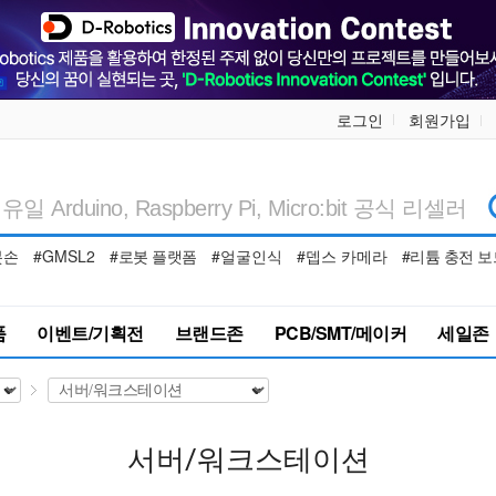
로그인
회원가입
봇손
#GMSL2
#로봇 플랫폼
#얼굴인식
#뎁스 카메라
#리튬 충전 보
품
이벤트/기획전
브랜드존
PCB/SMT/메이커
세일존
서버/워크스테이션