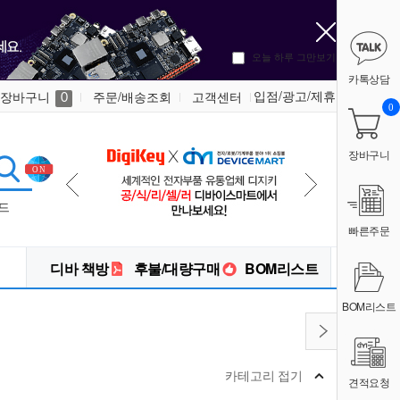
오늘 하루 그만보기
카톡상담
입점/광고/제휴
장바구니
주문/배송조회
고객센터
0
0
장바구니
드
빠른주문
디바 책방
후불/대량구매
BOM리스트
BOM리스트
카테고리 접기
견적요청