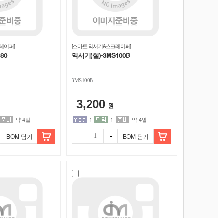
레이퍼]
[스마토 믹서기&스크레이퍼]
80
믹서기(철)-3MS100B
3MS100B
3,200
원
약 4일
1
1
약 4일
BOM 담기
BOM 담기