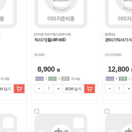
[스마토 믹서기&스크레이퍼]
[편한손]
믹서기(철)-M140D
관리기믹서기-12*
M140D
12*210*600
8,900
12,800
원
약 4일
1
1
약 4일
1
1
OM 담기
BOM 담기
빼기
더하
빼기
더하