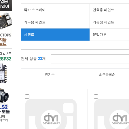
시
락카 스프레이
건축용 페인트
멘
가구용 페인트
기능성 페인트
트
시멘트
분말가루
>
시
전체 상품
23
개
멘
인기순
최근등록순
트
/
디
바