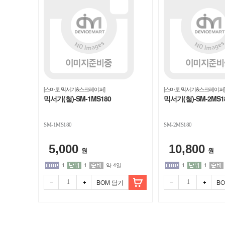
[스마토 믹서기&스크레이퍼]
[스마토 믹서기&스크레이퍼]
믹서기(철)-SM-1MS180
믹서기(철)-SM-2MS1
SM-1MS180
SM-2MS180
5,000
10,800
원
원
1
1
약 4일
1
1
BOM 담기
B
빼기
더하
빼기
더하
기
기