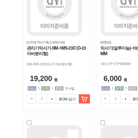
[스마토 믹서기&스크레이퍼]
[편한손]
관리기믹서기-SM-1MS-23D (D-23
믹서기(알루미늄)-10(1/2
아바분리형)
MM
10(1/2")*175*600MM
SM-1MS-23D (D-23 아바분리형)
19,200
6,000
원
원
1
1
약 4일
1
1
BOM 담기
B
빼기
더하
빼기
더하