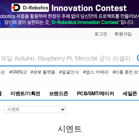
로그인
회원가입
봇손
#GMSL2
#로봇 플랫폼
#얼굴인식
#뎁스 카메라
#리튬 충전 보
품
이벤트/기획전
브랜드존
PCB/SMT/메이커
세일존
시멘트