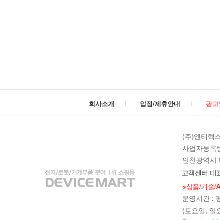
회사소개
입점/제휴안내
광고
(주)엔티렉
사업자등록번호 
인천광역시 미
고객센터 대표
※상품/기술/
빼기
더하
빼기
더하
운영시간 : 평일
(토요일, 일