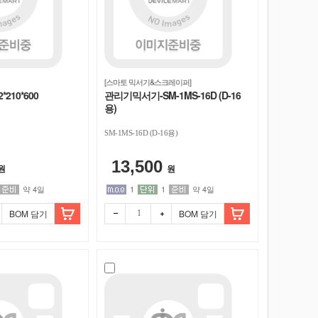
[스마토 믹서기&스크레이퍼]
210*600
관리기믹서기-SM-1MS-16D (D-16
용)
SM-1MS-16D (D-16용)
13,500
원
원
약 4일
1
1
약 4일
BOM 담기
BOM 담기
빼기
더하