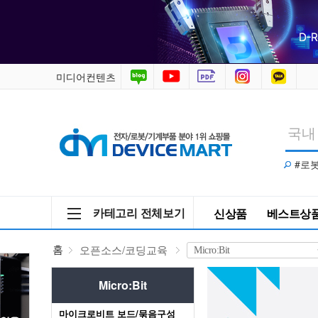
오
픈
소
미디어컨텐츠
스/
코
#로
딩
교
카테고리 전체보기
신상품
베스트상
육
홈
오픈소스/코딩교육
>
Micro:Bit
Micro:Bit
마이크로비트 보드/묶음구성