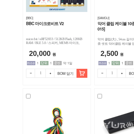
[BBC]
[SAMGU]
BBC 마이크로비트 V2
악어 클립 케이블 10종 
015]
micro:bit / nRF52833 / 512KB Flash, 128KB
악어 클립(大) , 54cm 길이
RAM / BLE 5.0 / 스피커, MEMS 마이크,
종 셋트 악어클립 케이블 
LED 인디케이터, 터치센서(로고) 내장 /
20,000
2,500
5cm(w) x 4cm(h) / 색상랜덤 / 기존 마이크로
원
원
비트 v2 상품과 동일합니다(반도체 수급 문
제로 칩셋 일부 변경)
1
1
약 1일
1
1
BOM 담기
B