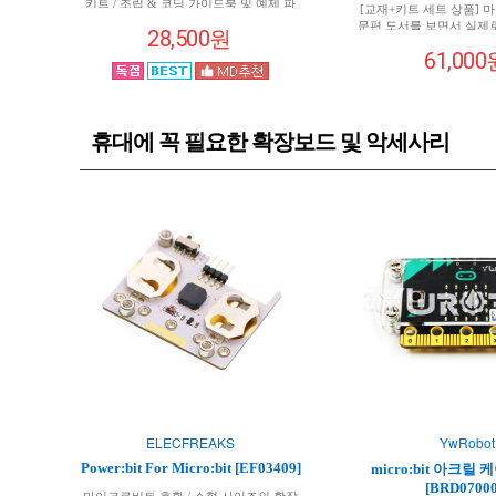
키트 / 조립 & 코딩 가이드북 및 예제 파
[교재+키트 세트 상품] 
일 제공 / 마이크로비트 V2 호환
문편 도서를 보면서 실제
28,500원
스마트카를 직접 조립하고
61,000
선 통신으로 조종할 수 있
저자가 직접 제작한 동영
미있게 사용해볼 수
휴대에 꼭 필요한 확장보드 및 악세사리
ELECFREAKS
YwRobot
Power:bit For Micro:bit [EF03409]
micro:bit 아크릴 
[BRD07000