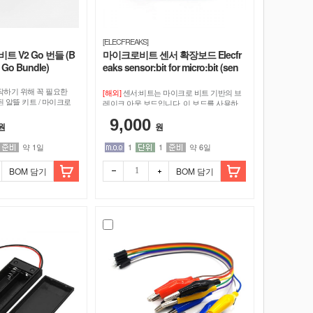
[ELECFREAKS]
트 V2 Go 번들 (B
마이크로비트 센서 확장보드 Elecfr
2 Go Bundle)
eaks sensor:bit for micro:bit (sen
sorbit) [EF03415]
[해외]
하기 위해 꼭 필요한
센서:비트는 마이크로 비트 기반의 브
 알뜰 키트 / 마이크로
레이크 아웃 보드입니다. 이 보드를 사용하
블, AAA 배터리, 배터리
여 LED 조명, 광전지 등과 같은 다양한 3V
9,000
모듈을 확장할 수 있습니다.
원
원
약 1일
1
1
약 6일
BOM 담기
BOM 담기