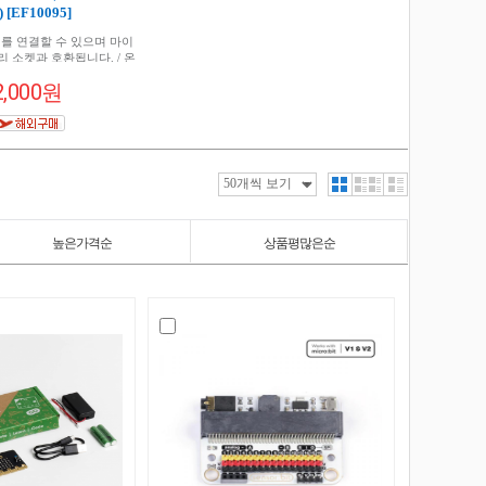
 [EF10095]
개를 연결할 수 있으며 마이
 소켓과 호환됩니다. / 온
치, 2-핀 JST 커넥터
2,000원
높은가격순
상품평많은순