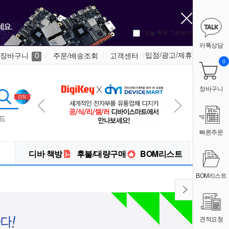
오늘 하루 그만보기
카톡상담
입점/광고/제휴
장바구니
주문/배송조회
고객센터
0
0
장바구니
드
빠른주문
디바 책방
후불/대량구매
BOM리스트
BOM리스트
견적요청