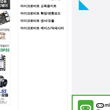
/
마이크로비트 교육용키트
마이크로비트 확장/변환보드
디
마이크로비트 센서/모듈
바
마이크로비트 케이스/악세사리
이
스
마
트