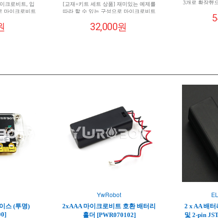
3개로 확장했으
마이크로비트, 입
[교재+키트 세트 상품] 재미있는 예제를
쉽게 학습 할 
로 마이크로비트
따라 할 수 있는 구성으로 마이크로비트
5
트카 키트 입니
, 블루투스 무
없이 먼저 배워볼 수 있는 키트입니다 / 전
원
32,000원
환
는 키트입니다 /
기, 전자에 대해 배경지식이 없어 망설이
상 콘텐츠로 재
는 분께 적극 추천 / 저자가 직접 제작한
 있습니다
동영상 콘텐츠로 재미있게 사용해볼 수
있습니다
YwRobot
E
케이스 (투명)
2xAAA 마이크로비트 호환 배터리
2 x AA 배
0]
홀더 [PWR070102]
및 2-pin JS