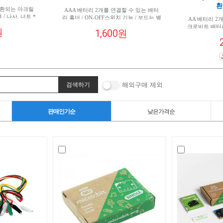
환)
호환되는 아크릴
AAA 배터리 2개를 연결할 수 있는 배터
/ 나사, 너트 *
리 홀더 / ON-OFF스위치 기능 / 보드는 별
AA 배터리 2
도 구매 상품입니다.
크로비트 배터리
원
1,600원
오프 스위
해외구매 제외
판매인기순
낮은가격순