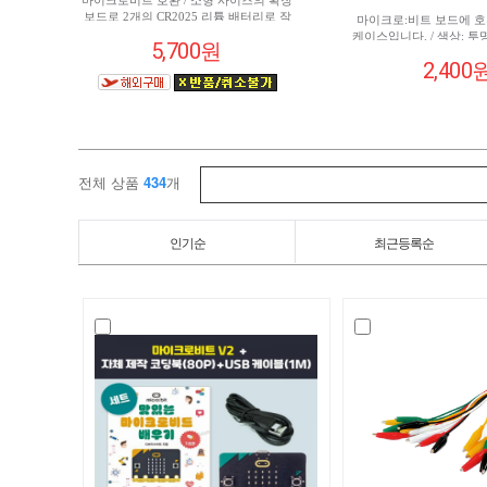
마이크로비트 호환 / 소형 사이즈의 확장
보드로 2개의 CR2025 리튬 배터리로 작
마이크로:비트 보드에 
동되며 보드에 부저가 내장되어 있음 / 만
케이스입니다. / 색상: 투명 
5,700원
보계,타이머,휴대용 음악 방송 등과 같은
4
2,400
프로젝트에 사용하기에 적합 / 작동 전압:
2.7-3.3V
전체 상품
434
개
인기순
최근등록순