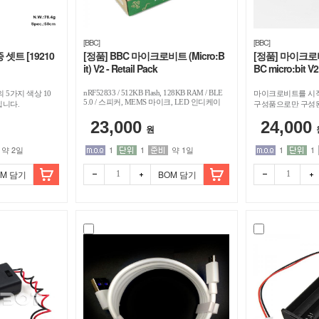
[BBC]
[BBC]
셋트 [19210
[정품] BBC 마이크로비트 (Micro:B
[정품] 마이크로비
it) V2 - Retail Pack
BC micro:bit V
nRF52833 / 512KB Flash, 128KB RAM / BLE
의 5가지 색상 10
마이크로비트를 시작
5.0 / 스피커, MEMS 마이크, LED 인디케이
입니다.
구성품으로만 구성된
터, 터치센서(로고) 내장 / 5cm(w) x 4cm(h) /
비트 V2, USB 케이
23,000
24,000
색상랜덤
홀더
원
약 2일
1
1
약 1일
1
1
OM 담기
BOM 담기