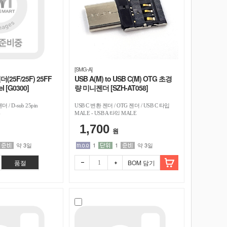
[SMG-A]
(25F/25F) 25FF
USB A(M) to USB C(M) OTG 초경
el [G0300]
량 미니젠더 [SZH-AT058]
/ D-sub 25pin
USB C 변환 젠더 / OTG 젠더 / USB C 타입
E
MALE - USB A 타입 MALE
1,700
원
약 3일
1
1
약 3일
품절
BOM 담기
빼기
더하