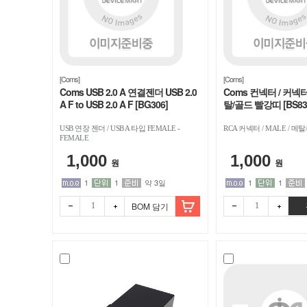
[Coms]
[Coms]
Coms USB 2.0 A 연결젠더 USB 2.0
Coms 컨넥터 / 커넥터
A F to USB 2.0 A F [BG306]
탈/골드 빨강띠 [BS83
USB 연장 젠더 / USB A 타입 FEMALE -
RCA 커넥터 / MALE / 메탈
FEMALE
1,000
1,000
원
원
1
1
약 3일
1
1
BOM 담기
빼기
더하
빼기
더하