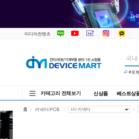
커
넥
터/PCB
미디어컨텐츠
>
I/O
#로
커
넥
카테고리 전체보기
신상품
베스트상
터
홈
커넥터/PCB
>
젠