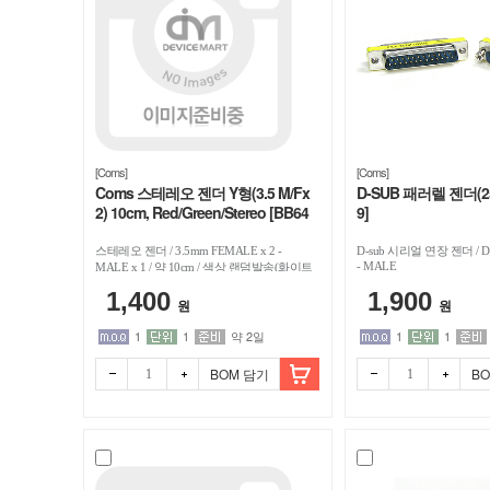
[Coms]
[Coms]
Coms 스테레오 젠더 Y형(3.5 M/Fx
D-SUB 패러렐 젠더(25
2) 10cm, Red/Green/Stereo [BB64
9]
2]
스테레오 젠더 / 3.5mm FEMALE x 2 -
D-sub 시리얼 연장 젠더 / D-
- MALE
MALE x 1 / 약 10cm / 색상 랜덤발송(화이트
or 레드/그린)
1,400
1,900
원
원
1
1
약 2일
1
1
BOM 담기
B
빼기
더하
빼기
더하
기
기