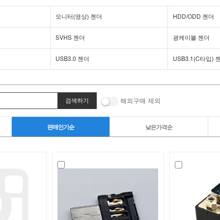
모니터(영상) 젠더
HDD/ODD 젠더
SVHS 젠더
광케이블 젠더
USB3.0 젠더
USB3.1(C타입) 
해외구매 제외
판매인기순
낮은가격순