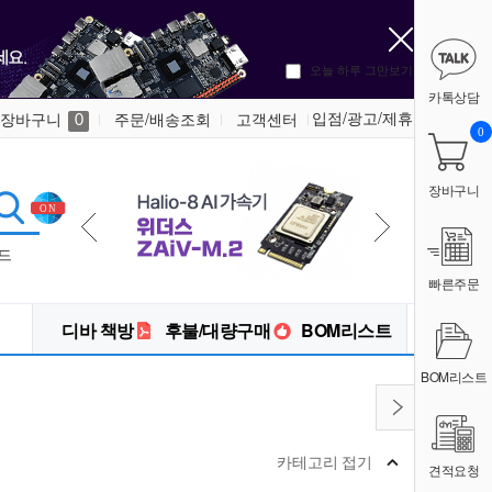
오늘 하루 그만보기
카톡상담
입점/광고/제휴
장바구니
주문/배송조회
고객센터
0
0
장바구니
드
빠른주문
디바 책방
후불/대량구매
BOM리스트
BOM리스트
카테고리 접기
견적요청