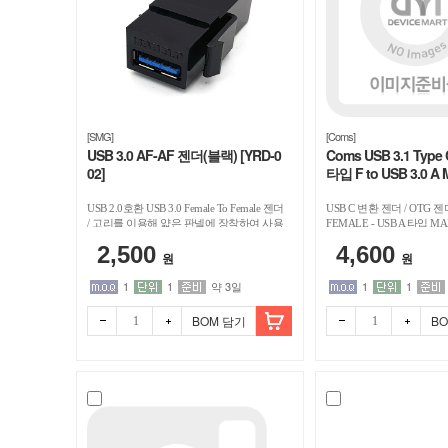
[SMG]
[Coms]
USB 3.0 AF-AF 젠더(블랙) [YRD-0
Coms USB 3.1 Typ
02]
타입 F to USB 3.0 A 
USB 2.0호환 USB 3.0 Female To Female 젠더
USB C 변환 젠더 / OTG 젠더
/ 고리를 이용해 얇은 판넬에 장착하여 사용
FEMALE - USB A 타입 MA
이 가능 / SIZE : 35mm X 16.35mm X
2,500
4,600
14.6mm
원
원
1
1
약 3일
1
1
BOM 담기
B
빼기
더하
빼기
더하