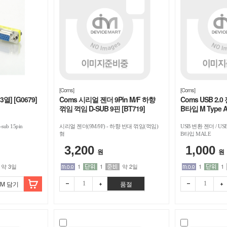
[Coms]
[Coms]
열] [G0679]
Coms 시리얼 젠더 9Pin M/F 하향
Coms USB 2.0 
꺾임 꺽임 D-SUB 9핀 [BT719]
B타입 M Type A 
ub 15pin
시리얼 젠더(9M/9F) - 하향 반대 꺾임(꺽임)
USB 변환 젠더 / USB
형
B타입 MALE
3,200
1,000
원
원
약 3일
1
1
약 2일
1
1
OM 담기
품절
빼기
더하
빼기
더하
기
기