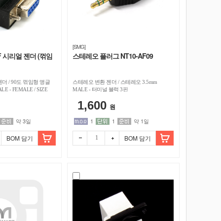
[SMG]
M/F 시리얼 젠더 (꺾임
스테레오 플러그 NT10-AF09
젠더 / 90도 꺾임형 앵글
스테레오 변환 젠더 / 스테레오 3.5mm
ALE - FEMALE / SIZE
MALE - 터미널 블럭 3핀
9mm
1,600
원
약 3일
1
1
약 1일
BOM 담기
BOM 담기