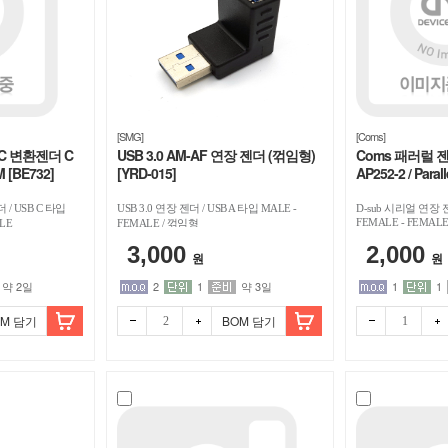
[SMG]
[Coms]
e C 변환젠더 C
USB 3.0 AM-AF 연장 젠더 (꺾임형)
Coms 패러럴 젠더
M [BE732]
[YRD-015]
AP252-2 / Parall
 / USB C 타입
USB 3.0 연장 젠더 / USB A 타입 MALE -
D-sub 시리얼 연장 젠더 
FEMALE - FEMAL
LE
FEMALE / 꺾임형
3,000
2,000
원
원
약 2일
2
1
약 3일
1
1
OM 담기
BOM 담기
빼기
더하
빼기
더하