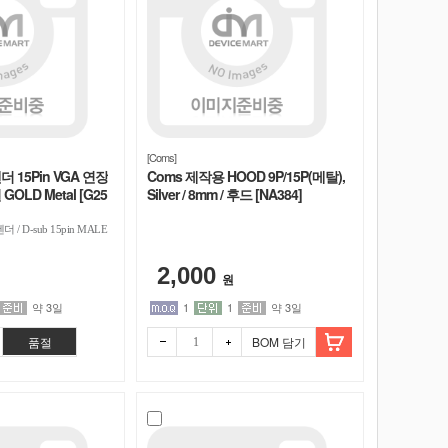
[Coms]
 15Pin VGA 연장
Coms 제작용 HOOD 9P/15P(메탈),
 GOLD Metal [G25
Silver / 8mm / 후드 [NA384]
 / D-sub 15pin MALE
2,000
원
약 3일
1
1
약 3일
품절
BOM 담기
빼기
더하
기