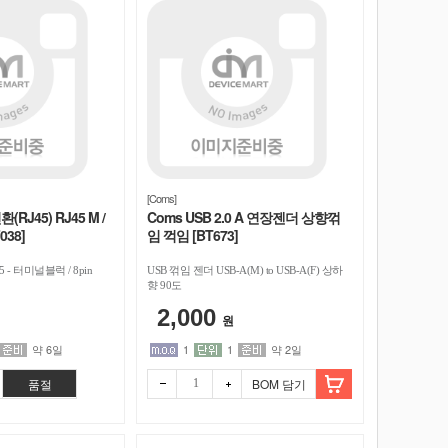
[Coms]
RJ45) RJ45 M /
Coms USB 2.0 A 연장젠더 상향꺾
038]
임 꺽임 [BT673]
5 - 터미널블럭 / 8pin
USB 꺾임 젠더 USB-A(M) to USB-A(F) 상하
향 90도
2,000
원
약 6일
1
1
약 2일
품절
BOM 담기
빼기
더하