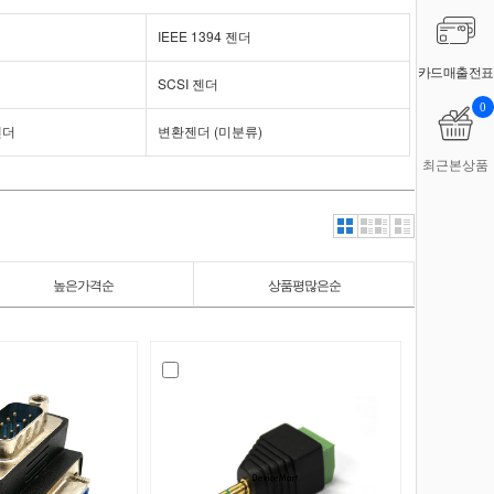
IEEE 1394 젠더
카드매출전표
SCSI 젠더
0
젠더
변환젠더 (미분류)
최근본상품
높은가격순
상품평많은순