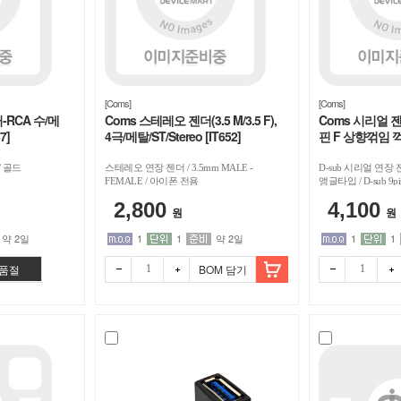
[Coms]
[Coms]
-RCA 수/메
Coms 스테레오 젠더(3.5 M/3.5 F),
Coms 시리얼 젠더
7]
4극/메탈/ST/Stereo [IT652]
핀 F 상향꺾임 꺽임 
/ 골드
스테레오 연장 젠더 / 3.5mm MALE -
D-sub 시리얼 연장 
FEMALE / 아이폰 전용
앵글타입 / D-sub 9p
2,800
4,100
원
원
약 2일
1
1
약 2일
1
1
품절
BOM 담기
빼기
더하
빼기
더하