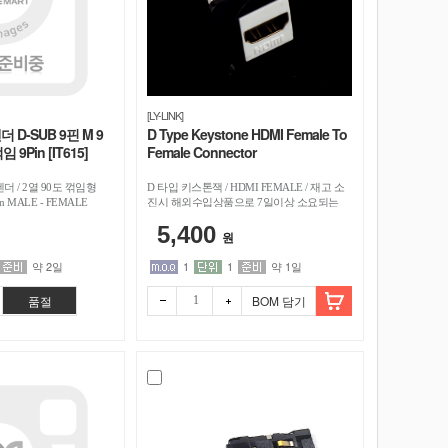
[LY-LINK]
 D-SUB 9핀 M 9
D Type Keystone HDMI Female To
9Pin [IT615]
Female Connector
젠더 / 2열 90도 꺾임형
D 타입 키스톤잭 / HDMI FEMALE / 재고 소
in MALE - FEMALE
진시 해외수입상품으로 7일이상 소요되는
상품입니다.
5,400
원
약 2일
1
1
약 1일
품절
BOM 담기
빼기
더하