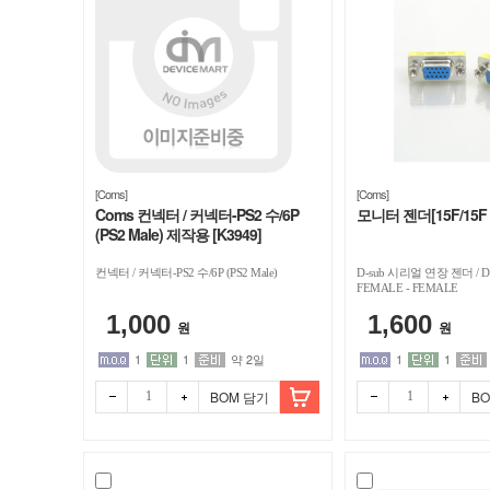
[Coms]
[Coms]
Coms 컨넥터 / 커넥터-PS2 수/6P
모니터 젠더[15F/15F 3
(PS2 Male) 제작용 [K3949]
컨넥터 / 커넥터-PS2 수/6P (PS2 Male)
D-sub 시리얼 연장 젠더 / D-s
FEMALE - FEMALE
1,000
1,600
원
원
1
1
약 2일
1
1
BOM 담기
B
빼기
더하
빼기
더하
기
기