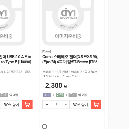
[Coms]
젠더 USB 2.0 A F to
Coms 스테레오 젠더(3.5 F/2.5 M),
to Type B [U0090]
(F)to(M) 4극/메탈/ST/Stereo [IT65
1]
 A 타입 FEMALE - USB
스테레오 변환 젠더 / 스테레오 4극 3.5mm
FEMALE - 4극 2.5mm MALE
2,300
원
약 3일
1
1
약 2일
BOM 담기
BOM 담기
빼기
더하
기