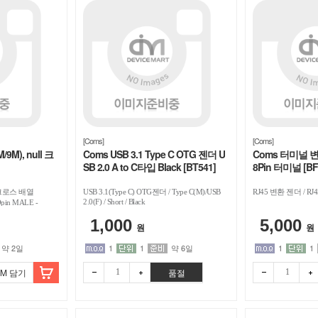
[Coms]
[Coms]
M), null 크
Coms USB 3.1 Type C OTG 젠더 U
Coms 터미널 변환(
SB 2.0 A to C타입 Black [BT541]
8Pin 터미널 [BF
 크로스 배열
USB 3.1(Type C) OTG젠더 / Type C(M)/USB
RJ45 변환 젠더 / RJ4
2.0(F) / Short / Black
pin MALE -
1,000
5,000
원
원
약 2일
1
1
약 6일
1
1
OM 담기
품절
빼기
더하
빼기
더하