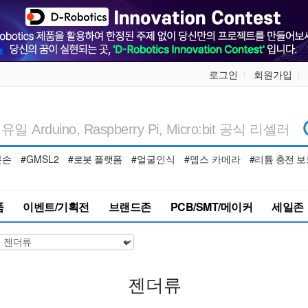
로그인
회원가입
봇손
#GMSL2
#로봇 플랫폼
#얼굴인식
#뎁스 카메라
#리튬 충전 보
품
이벤트/기획전
브랜드존
PCB/SMT/메이커
세일존
젠더류