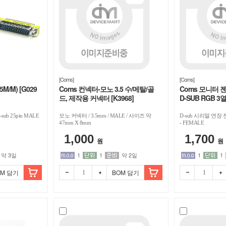
[Coms]
[Coms]
M/M) [G029
Coms 컨넥터-모노 3.5 수/메탈/골
Coms 모니터 젠더
드, 제작용 커넥터 [K3968]
D-SUB RGB 3열
85]
sub 25pin MALE
모노 커넥터 / 3.5mm / MALE / 사이즈 약
D-sub 시리얼 연장 젠더
47mm X 8mm
- FEMALE
1,000
1,700
원
원
약 3일
1
1
약 2일
1
1
OM 담기
BOM 담기
빼기
더하
빼기
더하
기
기