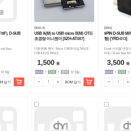
[SMG-A]
[SMG]
9F), D-SUB
USB A(M) to USB micro B(M) OTG
9PIN D-SUB 
초경량 미니젠더 [SZH-AT057]
형) [YRD-013]
ub 9pin
USB 변환 젠더 / Micro USB B 타입 MALE -
D-sub 시리얼 연장 
USB A 타입 MALE
타입 / D-sub 9pin M
33mm x 30mm x 2
1,500
3,500
원
원
약 3일
1
1
약 3일
1
1
OM 담기
BOM 담기