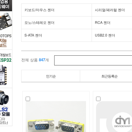
더
키보드/마우스 젠더
시리얼/패러럴 젠더
류
모노/스테레오 젠더
RCA 젠더
/
S-ATA 젠더
USB2.0 젠더
디
바
전체 상품
847
개
이
인기순
최근등록순
스
마
트