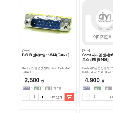
[Coms]
[Coms]
D-SUB 젠더(2열 15M/M) [G0680]
Coms 시리얼 젠더(9M/9
로스 배열 [G4408]
D-sub 시리얼 연장 젠더 / D-sub 15pin MALE
D-sub 시리얼 연장 젠더 /
- MALE
(NULL 배열) 변경 / D-sub 9
MALE
2,500
4,900
원
원
1
1
약 3일
1
1
BOM 담기
B
빼기
더하
빼기
더하