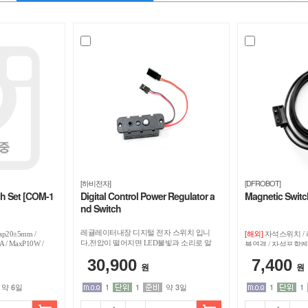
[하비전자]
[DFROBOT]
ch Set [COM-1
Digital Control Power Regulator a
Magnetic Switc
nd Switch
[해외]
레귤레이터내장 디지털 전자 스위치 입니
Gap20±5mm /
자석스위치 / 
다,전압이 떨어지면 LED불빛과 소리로 알
 / MaxP10W /
블연결 / 자석포함
/ 4xScrews
려줍니다,Dimensions: 59 x 20 x 21 mm
방지
30,900
7,400
,Nominal input voltage: 7.4 V, 2-cell LiPo, max.
원
원
9 V
약 6일
1
1
약 3일
1
1