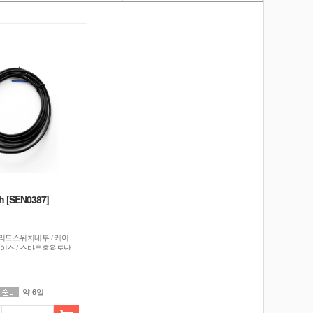
h [SEN0387]
리드스위치내부 / 케이
케이스 / 스마트홈용도난
약 6일