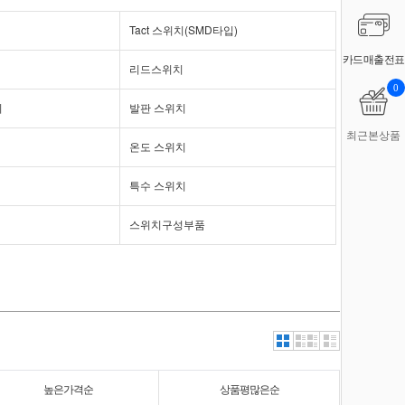
Tact 스위치(SMD타입)
카드매출전표
리드스위치
0
치
발판 스위치
최근본상품
온도 스위치
특수 스위치
스위치구성부품
높은가격순
상품평많은순