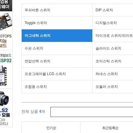
스
푸쉬버튼 스위치
DIP 스위치
위
Toggle 스위치
디지털스위치
치
마그네틱 스위치
마이크로 스위치/리미트
>
수은 스위치
슬라이드 스위치
마
전압선택 스위치
조이스틱 스위치
그
프로그래머블 LCD 스위치
하네스 스위치
네
조합용 스위치
모듈러 스위치
틱
전체 상품
4
개
스
위
인기순
최근등록순