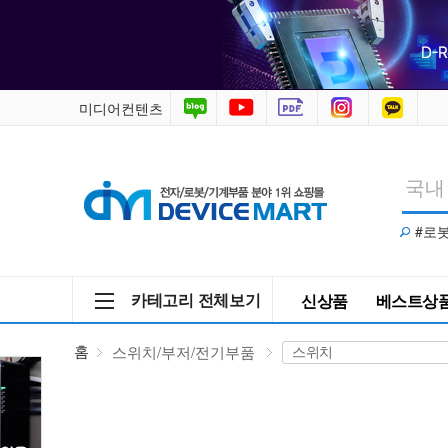
스
위
치/
미디어컨텐츠
부
저/
#로
전
기
카테고리 전체보기
신상품
베스트상
부
홈
스위치/부저/전기부품
품
>