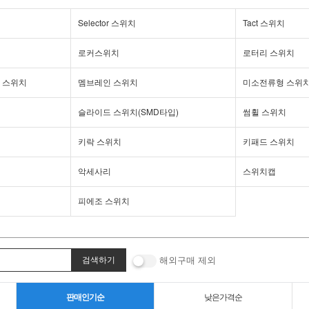
Selector 스위치
Tact 스위치
로커스위치
로터리 스위치
 스위치
멤브레인 스위치
미소전류형 스위
슬라이드 스위치(SMD타입)
썸휠 스위치
키락 스위치
키패드 스위치
악세사리
스위치캡
피에조 스위치
해외구매 제외
판매인기순
낮은가격순