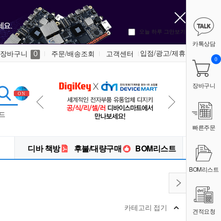
오늘 하루 그만보기
카톡상담
입점/광고/제휴
장바구니
주문/배송조회
고객센터
0
0
장바구니
드
빠른주문
디바 책방
후불/대량구매
BOM리스트
BOM리스트
카테고리 접기
견적요청