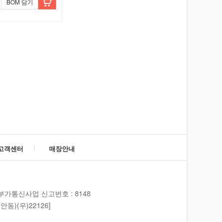
BOM 담기
고객센터
매장안내
부가통신사업 신고번호 : 8148
동)(우)22126]