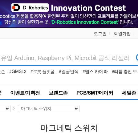
로그인
회원가입
봇손
#GMSL2
#로봇 플랫폼
#얼굴인식
#뎁스 카메라
#리튬 충전 보
품
이벤트/기획전
브랜드존
PCB/SMT/메이커
세일존
마그네틱 스위치