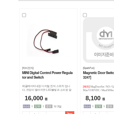
치
/
디
바
이
스
[하비전자]
[SparkFun]
MINI Digital Control Power Regula
Magnetic Door Swit
마
tor and Switch
3247]
트
[해외]
레귤레이터내장 디지털 전자 스위치 입니
MagDoorSet / NO / 
다, 전압이 떨어지면 LED불빛과 소리로 알
MaxV100VDC / MaxI500mA
34x41x6_5mm / ABSplastic 
려줍니다,Dimensions: 30 x 10 x 12 mm
16,000
8,100
,Nominal input voltage: 7.4 V, 2-cell LiPo, max.
원
원
9 V
1
1
약 3일
1
1