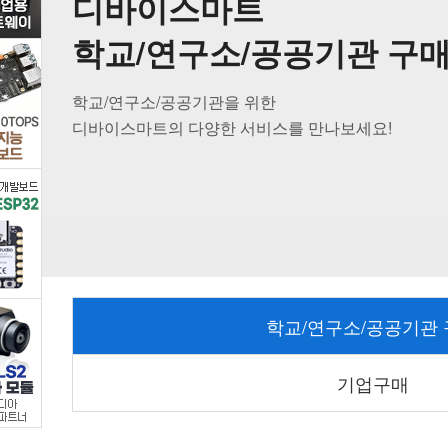
디바이스마트
베
학교/연구소/공공기관 구
리
학교/연구소/공공기관을 위한
파
디바이스마트의 다양한 서비스를 만나보세요!
이,
공
구
및
학교/연구소/공공기관
로
봇
기업구매
까