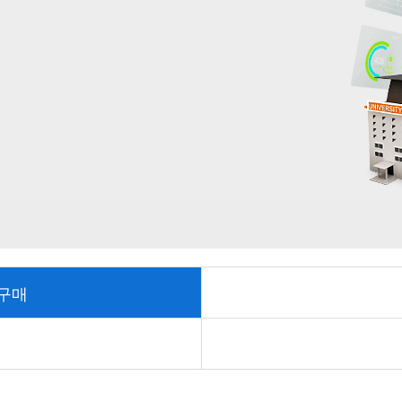
매
 구매