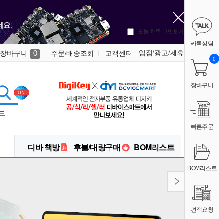
오늘 하루 그만보기
카톡상담
입점/광고/제휴
장바구니
주문/배송조회
고객센터
0
0
장바구니
드
빠른주문
디바 책방
후불/대량구매
BOM리스트
BOM리스트
견적요청