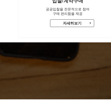
입찰/계약구매
스
공공입찰을 전문적으로 참여
구매 편리함을 제공
마
자세히보기
트