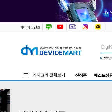
전
자
부
미디어컨텐츠
품,
아
#로
두
이
카테고리 전체보기
신상품
베스트상
노,
라
즈