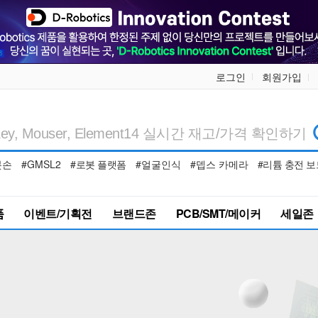
로그인
회원가입
봇손
#GMSL2
#로봇 플랫폼
#얼굴인식
#뎁스 카메라
#리튬 충전 보
품
이벤트/기획전
브랜드존
PCB/SMT/메이커
세일존