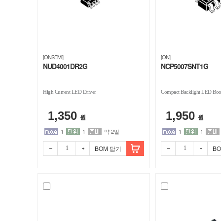
[ONSEMI]
[ON]
NUD4001DR2G
NCP5007SNT1G
High Current LED Driver
Compact Backlight LED Boos
1,350
1,950
원
원
1
1
약 2일
1
1
BOM 담기
B
빼기
더하
빼기
더하