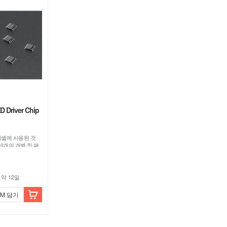
 Driver Chip
 픽셀에 사용된 것
 10개의 개별 칩 패
약 12일
OM 담기
빼기
더하
빼기
더하