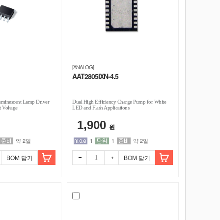
[ANALOG]
AAT2805IXN-4.5
uminescent Lamp Driver
Dual High Efficiency Charge Pump for White
t Voltage
LED and Flash Applications
1,900
원
약 2일
1
1
약 2일
BOM 담기
BOM 담기
빼기
더하