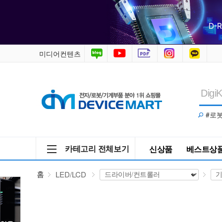
LED/LCD
>
드
미디어컨텐츠
라
이
#로
버/
컨
카테고리 전체보기
신상품
베스트상
트
홈
LED/LCD
롤
러