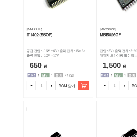
디
바
[INNOCHIP]
[Macroblock]
이
IT1402 (SSOP)
MBI5026GF
스
공급 전압 : -0.5V ~ 6V / 출력 전류 : 45mA /
전압 : 5V / 출력 전류 : 5~9
출력 전압 : -0.2V ~ 17V
개까지 드라이빙 할수 있
마
650
1,500
원
원
트
1
1
약 2일
1
1
BOM 담기
B