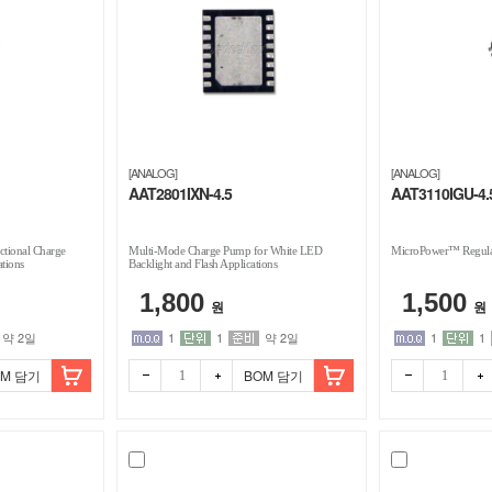
[ANALOG]
[ANALOG]
AAT2801IXN-4.5
AAT3110IGU-4.
ctional Charge
Multi-Mode Charge Pump for White LED
MicroPower™ Regula
tions
Backlight and Flash Applications
1,800
1,500
원
원
약 2일
1
1
약 2일
1
1
OM 담기
BOM 담기
빼기
더하
빼기
더하
기
기