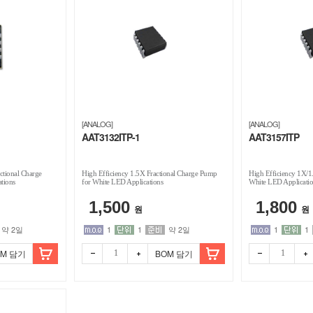
[ANALOG]
[ANALOG]
AAT3132ITP-1
AAT3157ITP
ctional Charge
High Efficiency 1.5X Fractional Charge Pump
High Efficiency 1X/
tions
for White LED Applications
White LED Applicatio
1,500
1,800
원
원
약 2일
1
1
약 2일
1
1
OM 담기
BOM 담기
빼기
더하
빼기
더하
기
기