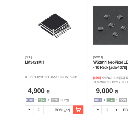
[NSC]
[Adafruit]
LM3421MH
WS2811 NeoPixel LED
- 10 Pack [ada-1378]
IC LED DRVR HP CONS CURR 16TSSOP
[해외]
NeoPixel 스트립과
과 동일한 칩 / 체인 가능 /
키지
4,900
9,000
원
원
1
1
약 2일
1
1
BOM 담기
B
빼기
더하
빼기
더하