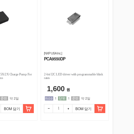
[NXP USA Inc.]
PCA9550DP
1.5X/2X Charge Pump For
2-bit I2C LED driver with programmable blink
ns
rates
1,600
원
약 2일
1
1
약 2일
BOM 담기
BOM 담기
빼기
더하
기