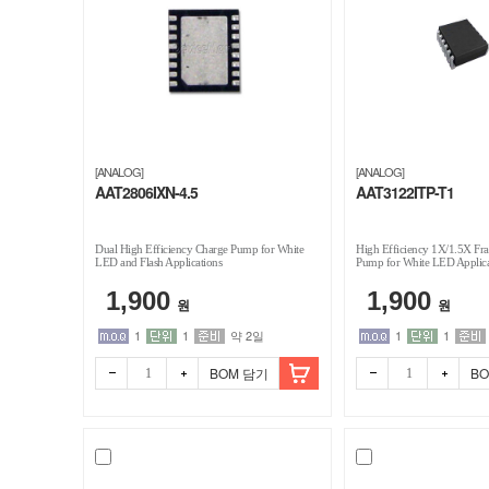
[ANALOG]
[ANALOG]
AAT2806IXN-4.5
AAT3122ITP-T1
Dual High Efficiency Charge Pump for White
High Efficiency 1X/1.5X Fra
LED and Flash Applications
Pump for White LED Applica
1,900
1,900
원
원
1
1
약 2일
1
1
BOM 담기
B
빼기
더하
빼기
더하
기
기