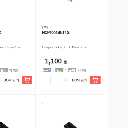
[ON]
0
NCP5005SNT1G
ted Charge Pump
Compact Backlight LED Boost Driver
1,100
원
약 2일
1
1
약 2일
BOM 담기
BOM 담기