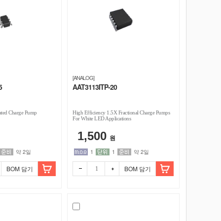
[ANALOG]
5
AAT3113ITP-20
ted Charge Pump
High Efficiency 1.5X Fractional Charge Pumps
For White LED Applications
1,500
원
약 2일
1
1
약 2일
BOM 담기
BOM 담기
빼기
더하
기