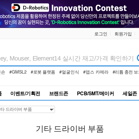
로그인
회원가입
봇손
#GMSL2
#로봇 플랫폼
#얼굴인식
#뎁스 카메라
#리튬 충전 보
품
이벤트/기획전
브랜드존
PCB/SMT/메이커
세일존
기타 드라이버 부품