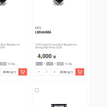
[NSC]
LM3404MA
 Buck Regulator for
1.0A Constant Current Buck Regulator for
 LEDs
Driving High Power LEDs
4,000
원
약 2일
1
1
약 2일
BOM 담기
BOM 담기
빼기
더하