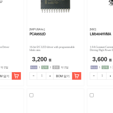
[NXP USA Inc.]
[NSC]
PCA9552D
LM3404HVMA
t Driver
16-bit I2C LED driver with programmable
1.0A Constant Current
blink rates
Driving High Power
3,200
3,600
원
원
약 2일
1
1
약 2일
1
1
OM 담기
BOM 담기
빼기
더하
빼기
더하