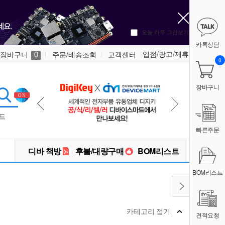
오늘 하루 그만보기
카톡상담
입점/광고/제휴
장바구니
주문/배송조회
고객센터
0
0
장바구니
드
빠른주문
디바 책방
후불/대량구매
BOM리스트
BOM리스트
카테고리 접기
견적요청