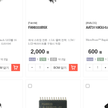
[Fairchild]
[ANALOG]
FAN5333BSX
AAT3110IGU-5.
MicroPower™ Regula
0mA / LED를 16
최대 스위칭 전류 : 1.5A / 출력 전력 : 1.5W /
는 드라이버
LCD 백라이트를 구동시 적합
2,000
600
원
원
약 2일
1
1
약 2일
1
1
OM 담기
BOM 담기