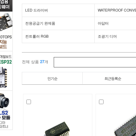
>
LED 드라이버
WATERPROOF CONV
기
전원공급기 완제품
아답터
타
컨트롤러 RGB
조광기 디머
드
라
전체 상품
27
개
이
인기순
최근등록순
버
부
품
/