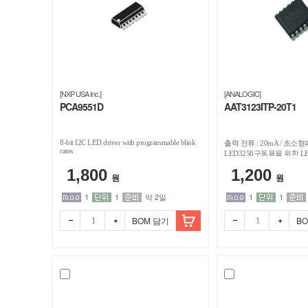
[NXP USA Inc.]
[ANALOGIC]
PCA9551D
AAT3123ITP-20T1
8-bit I2C LED driver with programmable blink
출력 전류 : 20mA / 초소
rates
LED3258구동용을 위한 LE
배터리로 구동하는경우 LE
1,800
1,200
솔루션
원
원
1
1
약 2일
1
1
BOM 담기
B
빼기
더하
빼기
더하