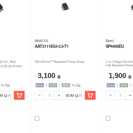
[ANALOG]
[Sipex]
AAT3111IGU-3.3-T1
SP4405EU
MicroPower™ Regulated Charge Pump
Low Voltage Electrol
형패키지, 백색
with Regulated Outpu
D DC-DC컨버터,
D을 킬 때 좋은
3,100
1,900
원
원
약 2일
1
1
약 2일
1
1
OM 담기
BOM 담기
빼기
더하
빼기
더하