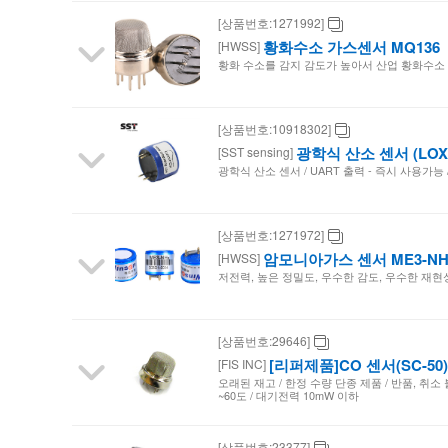
[상품번호:1271992]
황화수소 가스센서 MQ136
[HWSS]
황화 수소를 감지 감도가 높아서 산업 황화수소
[상품번호:10918302]
광학식 산소 센서 (LOX-
[SST sensing]
광학식 산소 센서 / UART 출력 - 즉시 사용가능 / 
[상품번호:1271972]
암모니아가스 센서 ME3-NH
[HWSS]
저전력, 높은 정밀도, 우수한 감도, 우수한 재
[상품번호:29646]
[리퍼제품]CO 센서(SC-50)
[FIS INC]
오래된 재고 / 한정 수량 단종 제품 / 반품, 취소 불가
~60도 / 대기전력 10mW 이하
[상품번호:23377]