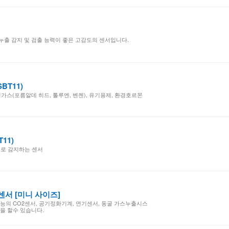
 가스 누출 감지 및 검출 능력이 좋은 고감도의 센서입니다.
SBT11)
가스(포름알데 히드, 톨루엔, 벤젠), 유기용제, 환경호르몬
검색
T11)
도로 감지하는 센서
 센서 [미니 사이즈]
의 CO2센서, 공기정화기계, 연기센서, 동굴 가스누출시스
을 할수 있습니다.