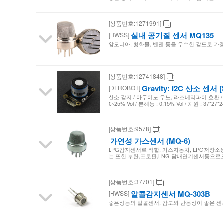
[상품번호:1271991]
실내 공기질 센서 MQ135
[HWSS]
암모니아, 황화물, 벤젠 등을 우수한 감도로 가정
[상품번호:12741848]
Gravity: I2C 산소 센서 [
[DFROBOT]
산소 감지 / 아두이노 우노, 라즈베리파이 호환 / 작동 전
0~25% Vol / 분해능 : 0.15% Vol / 차원 : 37*27*24
[상품번호:9578]
가연성 가스센서 (MQ-6)
LPG감지센서로 적합, 가스자동차, LPG저장소
는 또한 부탄,프로판,LNG 담배연기센서등으로
[상품번호:37701]
알콜감지센서 MQ-303B
[HWSS]
좋은성능의 알콜센서, 감도와 반응성이 좋은 센