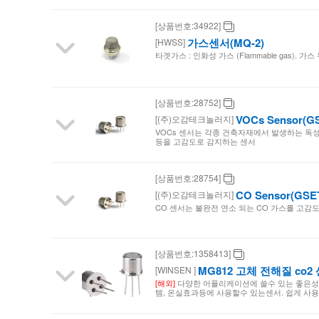
이
[상품번호:34922]
가스센서(MQ-2)
[HWSS]
스
타겟가스 : 인화성 가스 (Flammable gas).
마
[상품번호:28752]
트
VOCs Sensor(G
[(주)오감테크놀러지]
VOCs 센서는 각종 건축자재에서 발생하는 독성
등을 고감도로 감지하는 센서
[상품번호:28754]
CO Sensor(GSE
[(주)오감테크놀러지]
CO 센서는 불완전 연소 되는 CO 가스를 고감
[상품번호:1358413]
MG812 고체 전해질 co2
[WINSEN ]
[해외]
다양한 어플리케이션에 쓸수 있는 좋은성능
템, 온실효과등에 사용할수 있는센서. 쉽게 사용