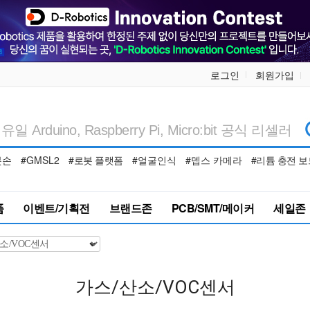
로그인
회원가입
봇손
#GMSL2
#로봇 플랫폼
#얼굴인식
#뎁스 카메라
#리튬 충전 보
품
이벤트/기획전
브랜드존
PCB/SMT/메이커
세일존
가스/산소/VOC센서