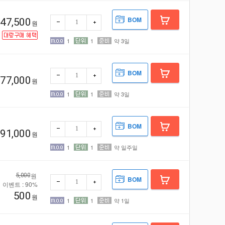
BOM
47,500
원
기
1
1
약 3일
빼기
더하
BOM
77,000
원
기
1
1
약 3일
빼기
더하
BOM
91,000
원
1
1
약 일주일
기
빼기
더하
원
5,000
BOM
이벤트 : 90%
500
원
1
1
약 1일
빼기
더하
기