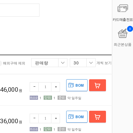
카드매출전표
0
최근본상품
판매량
30
개씩 보기
해외구매 제외
BOM
46,000
원
1
1
약 일주일
BOM
36,000
원
1
1
약 일주일