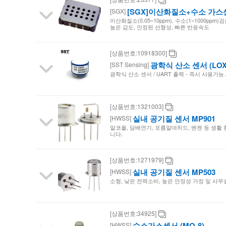
[SGX]이산화질소+수소 가스센서 
[SGX]
이산화질소(0.05~10ppm), 수소(1~1000ppm)
높은 감도, 안정된 선형성, 빠른 반응속도
[상품번호:10918300]
광학식 산소 센서 (LOX-
[SST Sensing]
광학식 산소 센서 / UART 출력 - 즉시 사용가능 / 
[상품번호:1321003]
실내 공기질 센서 MP901
[HWSS]
알코올, 담배연기, 포름알데히드, 벤젠 등 생활 
니다.
[상품번호:1271979]
실내 공기질 센서 MP503
[HWSS]
소형, 낮은 전력소비, 높은 안정성 가정 및 사무
[상품번호:34925]
수소가스센서 (MQ-8)
[HWSS]