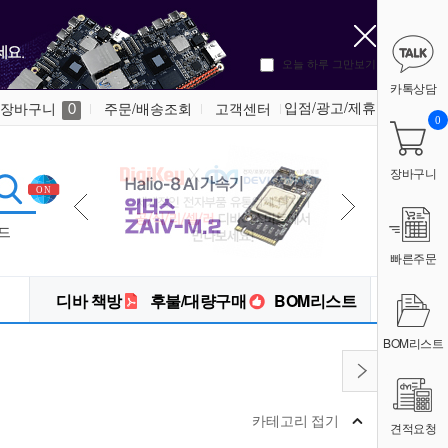
오늘 하루 그만보기
카톡상담
입점/광고/제휴
장바구니
주문/배송조회
고객센터
0
0
장바구니
드
빠른주문
디바 책방
후불/대량구매
BOM리스트
BOM리스트
카테고리 접기
견적요청