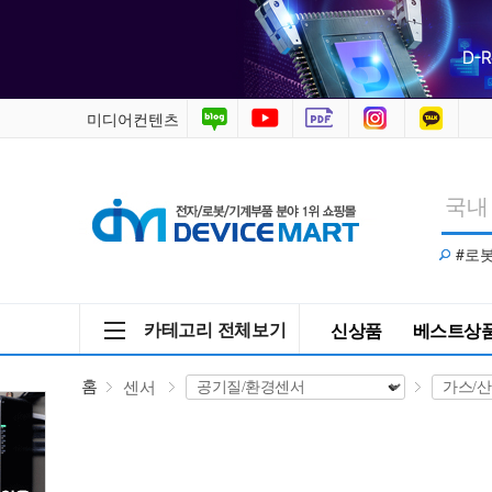
센
서
>
미디어컨텐츠
공
기
#로
질/
환
카테고리 전체보기
신상품
베스트상
경
홈
센서
센
서