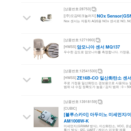
[상품번호:28753]
NOx Sensor(GS
[(주)오감테크놀러지]
Nox 센서는 자동차 AQS용 NOx 센서로 NO, 
[상품번호:1271993]
암모니아 센서 MQ137
[HWSS]
우수한 감도로 암모니아를 측정합니다. 가정용,
[상품번호:12541530]
ZE16B-CO 일산화탄소 센
[HWSS]
주로 가정용 일산화탄소 경보용으로 사용되는 일
범위 내 수집 정확도가 높음 / 감지 범위 : 0 ~ 50
[상품번호:13918159]
[CUBIC]
[블루스카이] 아두이노 미세먼지/이산
AM1008W-K
미세먼지(GRIMM 방식), 이산화탄소, VOC, 온습도 측
통신 방식 : I2C, UART / 케이스 미포함 제품