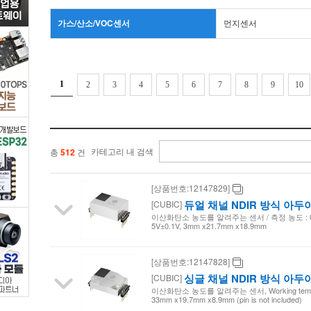
>
가스/산소/VOC센서
먼지센서
가
스/
1
2
3
4
5
6
7
8
9
10
산
소/VOC
카테고리 내 검색
총
512
건
센
[상품번호:12147829]
서
듀얼 채널 NDIR 방식 아두이
[CUBIC]
이산화탄소 농도를 알려주는 센서 / 측정 농도 : 0-50
5V±0.1V, 3mm x21.7mm x18.9mm
/
디
[상품번호:12147828]
싱글 채널 NDIR 방식 아두이
[CUBIC]
이산화탄소 농도를 알려주는 센서, Working temperatur
바
33mm x19.7mm x8.9mm (pin is not included)