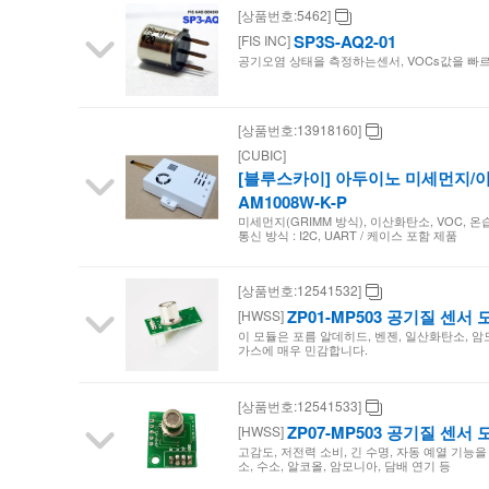
[상품번호:5462]
SP3S-AQ2-01
[FIS INC]
공기오염 상태을 측정하는센서, VOCs값을 빠
[상품번호:13918160]
[CUBIC]
[블루스카이] 아두이노 미세먼지/이산
AM1008W-K-P
미세먼지(GRIMM 방식), 이산화탄소, VOC, 온습도 측
통신 방식 : I2C, UART / 케이스 포함 제품
[상품번호:12541532]
ZP01-MP503 공기질 센서 
[HWSS]
이 모듈은 포름 알데히드, 벤젠, 일산화탄소, 암
가스에 매우 민감합니다.
[상품번호:12541533]
ZP07-MP503 공기질 센서 
[HWSS]
고감도, 저전력 소비, 긴 수명, 자동 예열 기능을
소, 수소, 알코올, 암모니아, 담배 연기 등