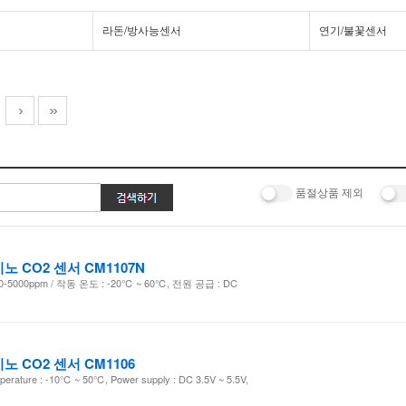
라돈/방사능센서
연기/불꽃센서
품절상품 제외
노 CO2 센서 CM1107N
00ppm / 작동 온도 : -20℃ ~ 60℃, 전원 공급 : DC
노 CO2 센서 CM1106
e : -10℃ ~ 50℃, Power supply : DC 3.5V ~ 5.5V,