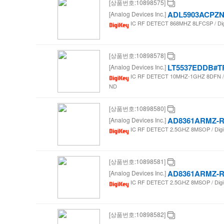
[상품번호:10898575]
ADL5903ACPZN
[Analog Devices Inc.]
IC RF DETECT 868MHZ 8LFCSP / Dig
[상품번호:10898578]
LT5537EDDB#
[Analog Devices Inc.]
IC RF DETECT 10MHZ-1GHZ 8DFN / 
ND
[상품번호:10898580]
AD8361ARMZ-
[Analog Devices Inc.]
IC RF DETECT 2.5GHZ 8MSOP / Dig
[상품번호:10898581]
AD8361ARMZ-
[Analog Devices Inc.]
IC RF DETECT 2.5GHZ 8MSOP / Dig
[상품번호:10898582]