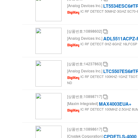
LT5534ESC6#T
스
[Analog Devices Inc.]
IC RF DETECT 50MHZ-3GHZ SC70-6 
마
[상품번호:10898602]
트
ADL5511ACPZ-
[Analog Devices Inc.]
IC RF DETECT 0HZ-6GHZ 16LFCSP / 
[상품번호:14237863]
LTC5507ES6#T
[Analog Devices Inc.]
IC RF DETECT 100KHZ-1GHZ TSOT23 
ND
[상품번호:10898717]
MAX4003EUA+
[Maxim Integrated]
IC RF DETECT 100MHZ-2.5GHZ 8UMAX
[상품번호:10898617]
CPDETLS-4000
[Crystek Corporation]