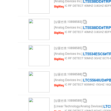
LT5538IDD#TR
[Analog Devices Inc.]
IC RF DETECT 40MHZ-3.8GHZ 8DFN /
[상품번호:10898583]
LT5538IDD#TR
[Analog Devices Inc.]
IC RF DETECT 40MHZ-3.8GHZ 8DFN /
[상품번호:10898585]
LT5534ESC6#T
[Analog Devices Inc.]
IC RF DETECT 50MHZ-3GHZ SC70-6 
[상품번호:10898588]
LTC5564IUD#P
[Analog Devices Inc.]
IC RF DETECT 600MHZ-15GHZ 16QFN 
[상품번호:10898589]
LTC
[Linear Technology/Analog Devices]
IC RF DETECT 10MHZ-6GHZ 12DFN /