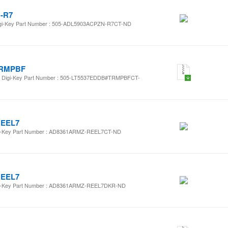
-R7
i-Key Part Number : 505-ADL5903ACPZN-R7CT-ND
TRMPBF
Digi-Key Part Number : 505-LT5537EDDB#TRMPBFCT-
REEL7
i-Key Part Number : AD8361ARMZ-REEL7CT-ND
REEL7
i-Key Part Number : AD8361ARMZ-REEL7DKR-ND