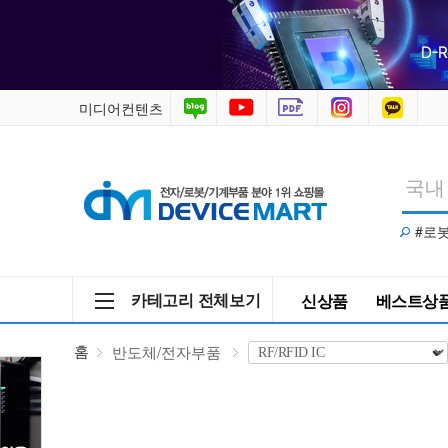
반
도
체/
미디어컨텐츠
전
자
#로
부
품
카테고리 전체보기
신상품
베스트상
>
홈
반도체/전자부품
RF/RFID
IC