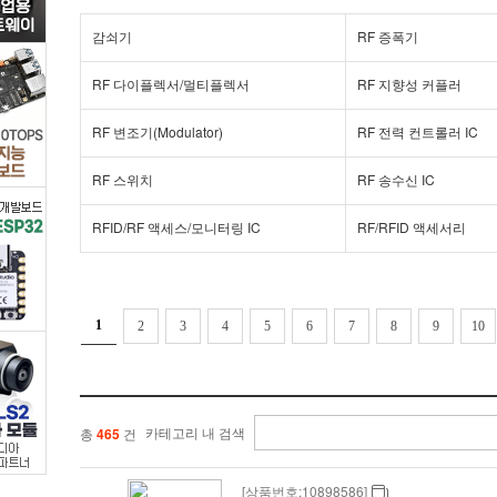
>
감쇠기
RF 증폭기
RF
RF 다이플렉서/멀티플렉서
RF 지향성 커플러
검
RF 변조기(Modulator)
RF 전력 컨트롤러 IC
출
RF 스위치
RF 송수신 IC
기
RFID/RF 액세스/모니터링 IC
RF/RFID 액세서리
(Detector)
/
1
2
3
4
5
6
7
8
9
10
디
바
카테고리 내 검색
총
465
건
이
[상품번호:10898586]