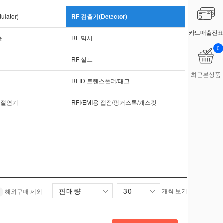
lator)
RF 검출기(Detector)
카드매출전표
듈
RF 믹서
0
RF 실드
최근본상품
RFID 트랜스폰더/태그
 절연기
RFI/EMI용 접점/핑거스톡/개스킷
판매량
30
개씩 보기
해외구매 제외