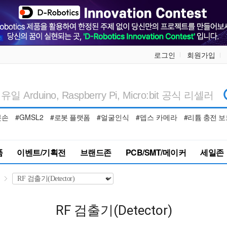
로그인
회원가입
봇손
#GMSL2
#로봇 플랫폼
#얼굴인식
#뎁스 카메라
#리튬 충전 보
품
이벤트/기획전
브랜드존
PCB/SMT/메이커
세일존
RF 검출기(Detector)