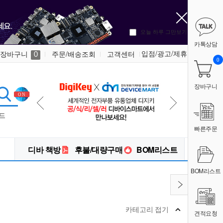
오늘 하루 그만보기
카톡상담
입점/광고/제휴
장바구니
주문/배송조회
고객센터
0
0
장바구니
드
빠른주문
디바 책방
후불/대량구매
BOM리스트
BOM리스트
카테고리 접기
견적요청