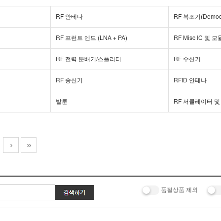
RF 안테나
RF 복조기(Demodu
RF 프런트 엔드 (LNA + PA)
RF Misc IC 및 모
RF 전력 분배기/스플리터
RF 수신기
RF 송신기
RFID 안테나
발룬
RF 서큘레이터 및
품절상품 제외