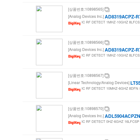
[상품번호:10898565]
AD8319ACPZ-R
[Analog Devices Inc.]
IC RF DETECT 1MHZ-10GHZ 8LFCSP 
[상품번호:10898566]
AD8319ACPZ-R
[Analog Devices Inc.]
IC RF DETECT 1MHZ-10GHZ 8LFCSP 
[상품번호:10898567]
LT5
[Linear Technology/Analog Devices]
IC RF DETECT 10MHZ-6GHZ 8DFN / 
[상품번호:10898570]
ADL5904ACPZN
[Analog Devices Inc.]
IC RF DETECT 0HZ-6GHZ 16LFCSP / 