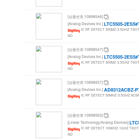
[상품번호:10898546]
LTC5505-2ES5
[Analog Devices Inc.]
IC RF DETECT 300MZ-3.5GHZ TSOT23
ND
[상품번호:10898547]
LTC5505-2ES5
[Analog Devices Inc.]
IC RF DETECT 300MZ-3.5GHZ TSOT23
ND
[상품번호:10898557]
AD8312ACBZ-P
[Analog Devices Inc.]
IC RF DETECT 50MHZ-3.5GHZ 6CSP /
[상품번호:10898563]
LTC
[Linear Technology/Analog Devices]
IC RF DETECT 100KHZ-1GHZ TSOT23
ND