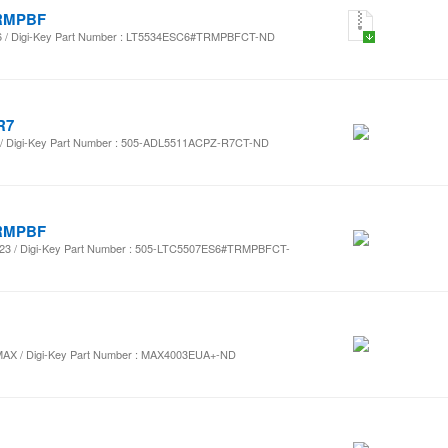
RMPBF
/ Digi-Key Part Number : LT5534ESC6#TRMPBFCT-ND
R7
Digi-Key Part Number : 505-ADL5511ACPZ-R7CT-ND
RMPBF
/ Digi-Key Part Number : 505-LTC5507ES6#TRMPBFCT-
 / Digi-Key Part Number : MAX4003EUA+-ND
검색