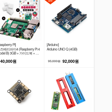
aspberry Pi]
[Arduino]
즈베리파이4 (Raspberry Pi 4
Arduino UNO Q (4GB)
odel B) 3GB + 가이드북 + 방
판
140,000
원
92,000
원
95,000원