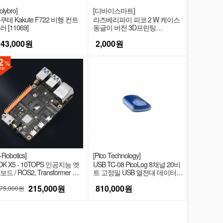
olybro]
[디바이스마트]
쿠테 Kakute F722 비행 컨트
라즈베리파이 피코 2 W 케이스
러 [11069]
동글이 버전 3D프린팅
[PICO_CASE_L]
143,000
원
2,000
원
2
%
-Robotics]
[Pico Technology]
DK X5 - 10TOPS 인공지능 엣
USB TC-08 PicoLog 8채널 20비
보드 / ROS2, Transformer 지
트 고정밀 USB 열전대 데이터
 (8GB)
로거 (K T타입 지원) [PP222]
215,000
원
810,000
원
75,000원