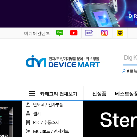
전
자
부
미디어컨텐츠
품,
아
두
#로
이
노,
신상품
베스트상
카테고리 전체보기
라
즈
베