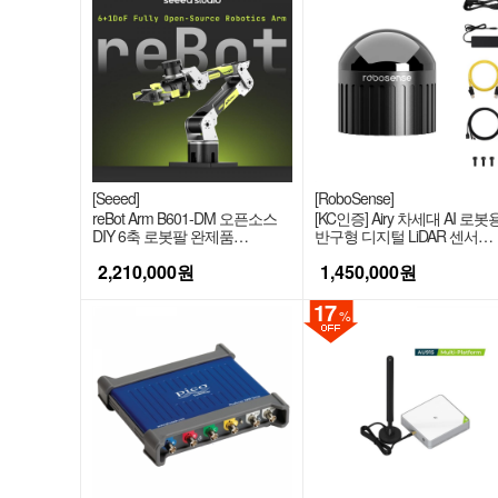
전
문
몰
|
디
[Seeed]
[RoboSense]
reBot Arm B601-DM 오픈소스
[KC인증] Airy 차세대 AI 로봇
DIY 6축 로봇팔 완제품
반구형 디지털 LiDAR 센서
바
(Embodied AI) [100065783]
IP67/IP6K9K (96-Beam)
2,210,000
원
1,450,000
원
이
17
%
스
마
트