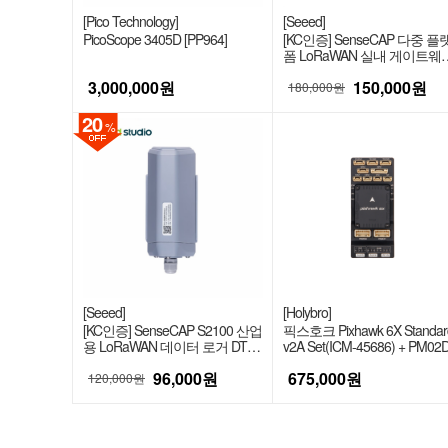
[Pico Technology]
[Seeed]
PicoScope 3405D [PP964]
[KC인증] SenseCAP 다중 플
폼 LoRaWAN 실내 게이트웨
(SX1302) - AS923(Japan)
3,000,000
원
150,000
원
[114993088]
180,000원
20
%
[Seeed]
[Holybro]
[KC인증] SenseCAP S2100 산업
픽스호크 Pixhawk 6X Standar
용 LoRaWAN 데이터 로거 DTU
v2A Set(ICM-45686) + PM02
(RS485/아날로그/GPIO 지원)
[11073+18117+15011]
96,000
원
675,000
원
[114992872]
120,000원