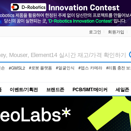
로그인
회원가입
봇손
#로봇 플랫폼
#얼굴인식
#뎁스 카메라
#리튬 충전 보
#GMSL2
품
이벤트/기획전
브랜드존
PCB/SMT/메이커
세일존