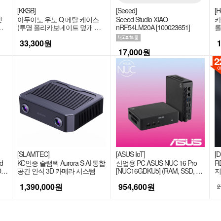
[KKSB]
[Seeed]
[H
랫
아두이노 우노 Q 메탈 케이스
Seeed Studio XIAO
카
이
(투명 폴리카보네이트 덮개 포
nRF54LM20A [100023651]
롤
함)
33,300
원
17,000
원
2
[SLAMTEC]
[ASUS IoT]
[D
d
KC인증 슬램텍 Aurora S AI 통합
산업용 PC ASUS NUC 16 Pro
R
D
공간 인식 3D 카메라 시스템
[NUC16GDKU5] (RAM, SSD, OS
지
선택)
원
1,390,000
원
954,600
원
2