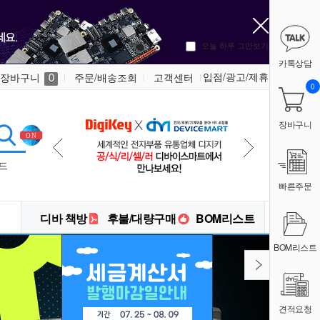
오늘 하루 그만보기
카톡상담
입점/광고/제휴
장바구니
주문/배송조회
고객센터
0
0
장바구니
드
빠른주문
디바 책방
후불/대량구매
BOM리스트
BOM리스트
견적요청