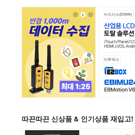
곳
누리시스(DWIN)
1
2
3
에
서
국
내
이투박스
최
대
전
자
부
따끈따끈 신상품 & 인기상품 재입고!
품