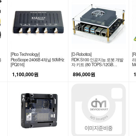
[Pico Technology]
[D-Robotics]
[R
용
PicoScope 2406B 4채널 50MHz
RDK S100 인공지능 로봇 개발
라
[PQ016]
자 키트 (80 TOPS /12GB
M
LPDDR5 RAM)
열
1,100,000
원
896,000
원