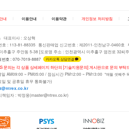
안내
이용안내
이용약관
개인정보 처리방침
스
대표이사 : 오상혁
: 113-81-88335
통신판매업 신고번호 : 제2011-인천남구-0460호
추홀구 주안동 5-38 [도로명 주소 : 인천광역시 미추홀구 염전로 324(주안
번호 :
070-7019-8887
카카오톡 상담연결
AS 문의는 각 상품 상세페이지 하단의 [기술지원문의] 게시판으로 문의 부탁
 AM09:00 ~ PM05:00 / 점심시간 PM12:00 ~ PM13:00
*매월 셋째주 목요일
요일 및 공휴일 휴무 통화불가)
z@ntrex.co.kr
자 : 박정웅(master@ntrex.co.kr)