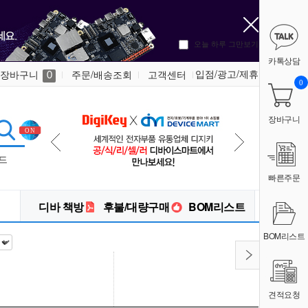
오늘 하루 그만보기
카톡상담
입점/광고/제휴
장바구니
주문/배송조회
고객센터
0
0
장바구니
드
빠른주문
디바 책방
후불/대량구매
BOM리스트
BOM리스트
견적요청