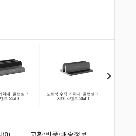
거치대, 클램쉘 거
노트북 수직 거치대, 클램쉘 거
노트북받침대
드 Slot 3
치대 스탠드 Slot 1
의
(0)
교환/반품/배송정보