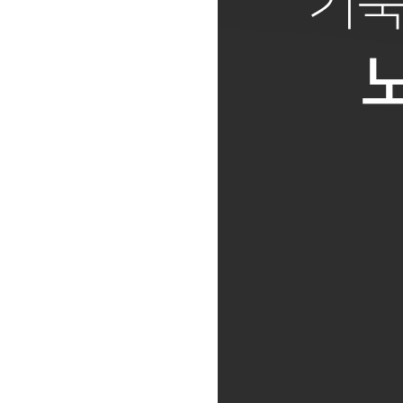
노
트
북
받
침
대/
쿨
러
받
침