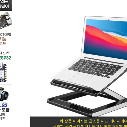
[블
랙]
/
컴
퓨
터/
모
바
일/
가
위 상품 이미지는 참조용 대표 이미지이며
정확한 사양은 데이터시트에서 확인하셔야 합