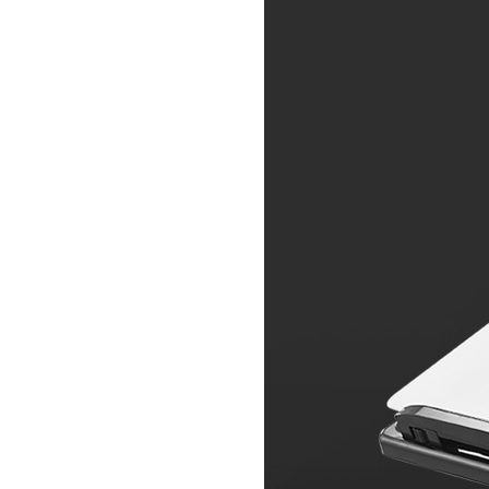
대
/
디
바
이
스
마
트