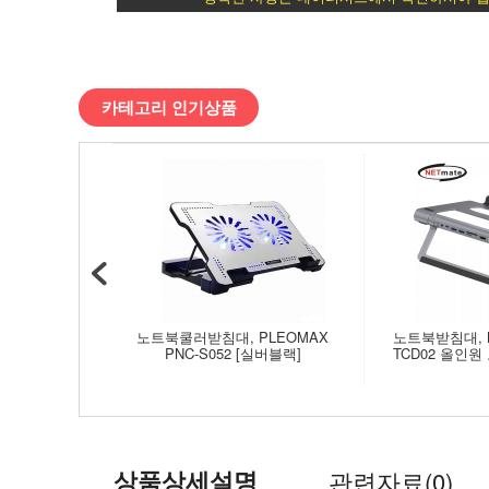
전
>
카테고리 인기상품
노
트
북
ㆍ
태
노트북쿨러받침대, PLEOMAX
노트북받침대, N
PNC-S052 [실버블랙]
TCD02 올인
블
릿
>
상품상세설명
관련자료(0)