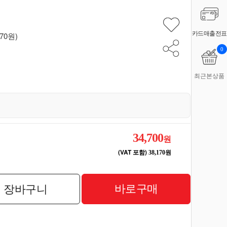
카드매출전표
170원)
0
최근본상품
34,700
원
(VAT 포함)
38,170원
바로구매
장바구니