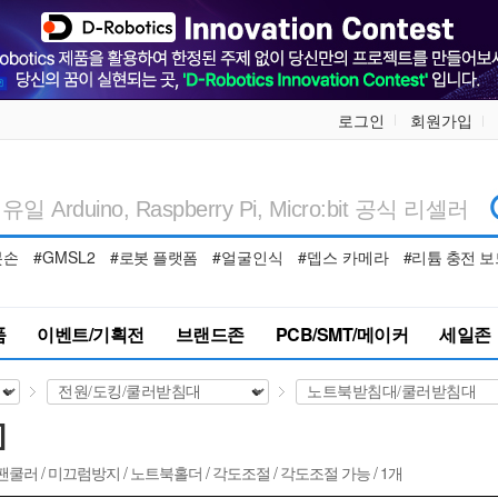
로그인
회원가입
봇손
#GMSL2
#로봇 플랫폼
#얼굴인식
#뎁스 카메라
#리튬 충전 보
품
이벤트/기획전
브랜드존
PCB/SMT/메이커
세일존
]
BA / 팬쿨러 / 미끄럼방지 / 노트북홀더 / 각도조절 / 각도조절 가능 / 1개