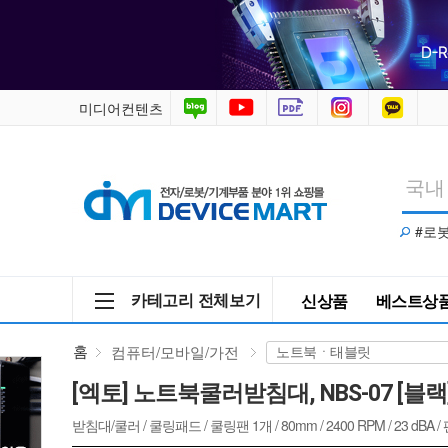
노
트
북
미디어컨텐츠
쿨
러
#로
받
침
카테고리 전체보기
신상품
베스트상
대,
홈
컴퓨터/모바일/가전
NBS-
[엑토] 노트북쿨러받침대, NBS-07 [블랙
07
받침대/쿨러 / 쿨링패드 / 쿨링팬 1개 / 80mm / 2400 RPM / 23 d