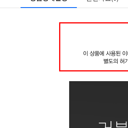
전
원/
도
킹/
쿨
러
받
침
대
>