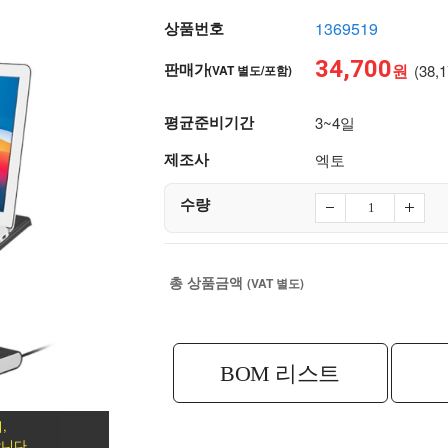
상품번호
1369519
34,700
판매가
원
(38,
(VAT 별도/포함)
평균준비기간
3~4일
제조사
엑토
수량
총 상품금액
(VAT 별도)
BOM 리스트
,
니다.