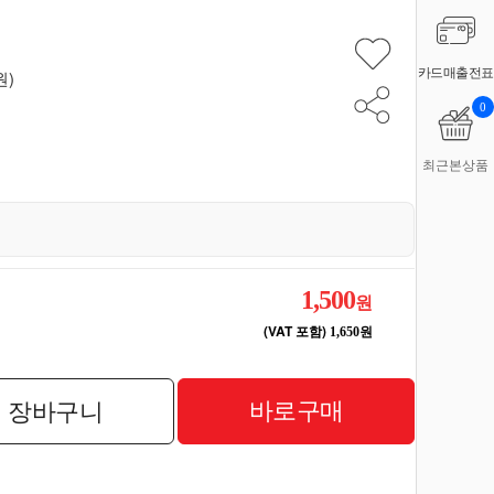
카드매출전표
원)
0
최근본상품
1,500
원
(VAT 포함)
1,650원
바로구매
장바구니