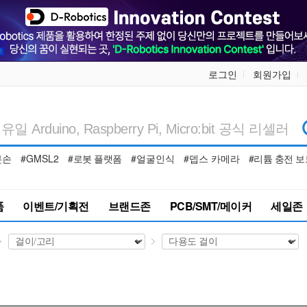
로그인
회원가입
봇손
#GMSL2
#로봇 플랫폼
#얼굴인식
#뎁스 카메라
#리튬 충전 보
품
이벤트/기획전
브랜드존
PCB/SMT/메이커
세일존