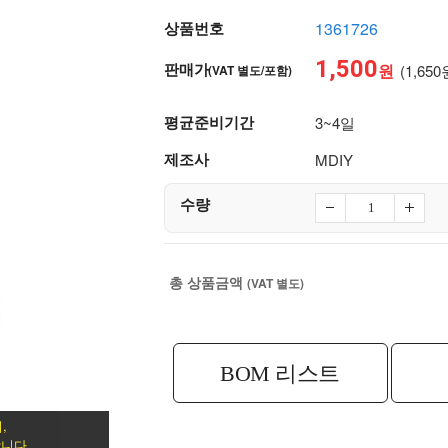
상품번호
1361726
1,500
판매가
원
(1,650
(VAT 별도/포함)
평균준비기간
3~4일
제조사
MDIY
수량
총 상품금액
(VAT 별도)
BOM 리스트
,
니다.