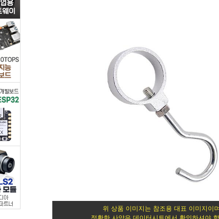
화
학/
산
업/
안
전
>
철
물/
장
위 상품 이미지는 참조용 대표 이미지이며
정확한 사양은 데이터시트에서 확인하셔야 합