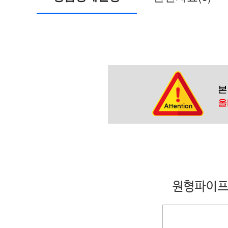
걸
이
/
디
바
이
스
마
트