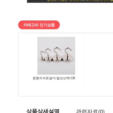
식
>
카테고리 인기상품
걸
이/
고
리
>
원형자석옷걸이/옵션선택/CB
다
용
도
상품상세설명
관련자료(0)