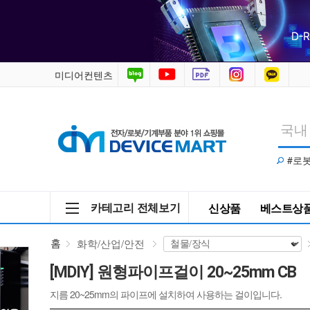
원
형
파
미디어컨텐츠
이
프
#로
걸
이
카테고리 전체보기
신상품
베스트상
20~25mm
홈
화학/산업/안전
CB
[MDIY] 원형파이프걸이 20~25mm CB
/
지름 20~25mm의 파이프에 설치하여 사용하는 걸이입니다.