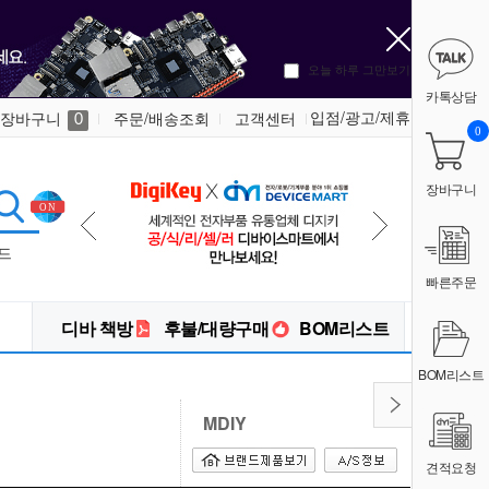
오늘 하루 그만보기
카톡상담
입점/광고/제휴
장바구니
주문/배송조회
고객센터
0
0
장바구니
드
빠른주문
디바 책방
후불/대량구매
BOM리스트
BOM리스트
MDIY
견적요청