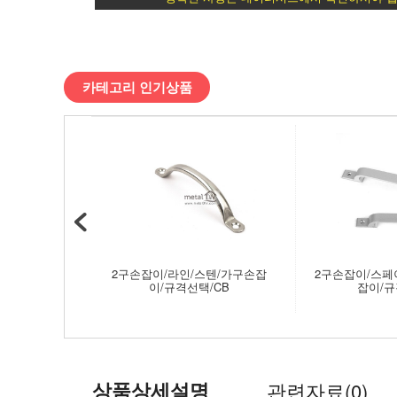
전
>
카테고리 인기상품
손
잡
이/
도
어
2구손잡이/라인/스텐/가구손잡
2구손잡이/스페
이/규격선택/CB
잡이/
용
품
>
상품상세설명
관련자료(0)