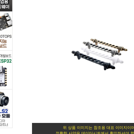
색
상
선
택
/
화
학/
산
업/
안
위 상품 이미지는 참조용 대표 이미지이며
정확한 사양은 데이터시트에서 확인하셔야 합