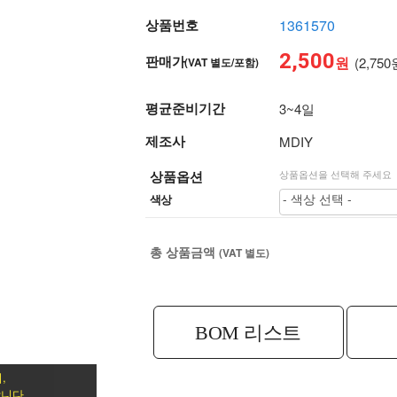
상품번호
1361570
2,500
판매가
원
(2,750
(VAT 별도/포함)
평균준비기간
3~4일
제조사
MDIY
상품옵션
상품옵션을 선택해 주세요
- 색상 선택 -
색상
총 상품금액
(VAT 별도)
BOM 리스트
,
니다.