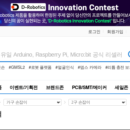
로그인
회원가입
봇손
#GMSL2
#로봇 플랫폼
#얼굴인식
#뎁스 카메라
#리튬 충전 보
품
이벤트/기획전
브랜드존
PCB/SMT/메이커
세일존
택