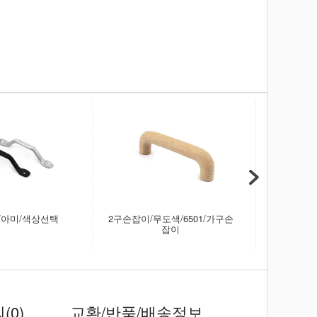
/아미/색상선택
2구손잡이/무도색/6501/가구손
소렌토
잡이
의
(0)
교환/반품/배송정보