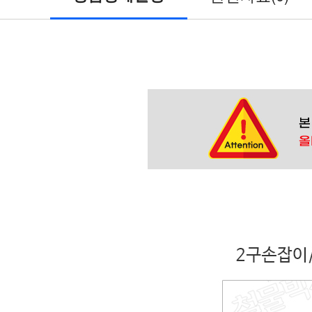
가
구
손
잡
이
>
2
구
손
잡