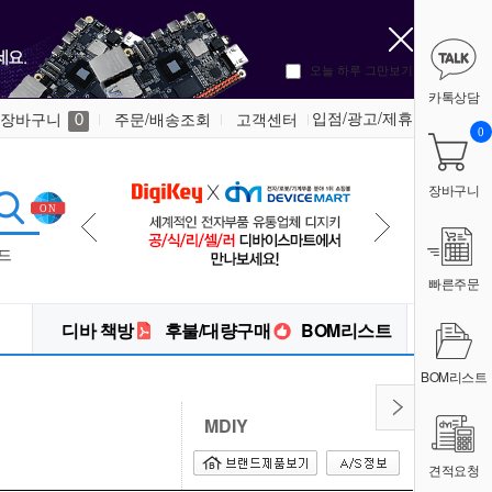
오늘 하루 그만보기
카톡상담
입점/광고/제휴
장바구니
주문/배송조회
고객센터
0
0
장바구니
드
빠른주문
디바 책방
후불/대량구매
BOM리스트
BOM리스트
MDIY
견적요청