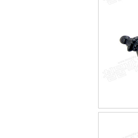
이
/
디
바
이
스
마
트