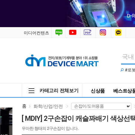
2
구
손
미디어컨텐츠
잡
이
#로
캐
슬
카테고리 전체보기
신상품
베스트상
꽈
홈
화학/산업/안전
배
[ MDIY] 2구손잡이 캐슬꽈배기 색상선
기
우아한 형태의 2구손잡이 입니다.