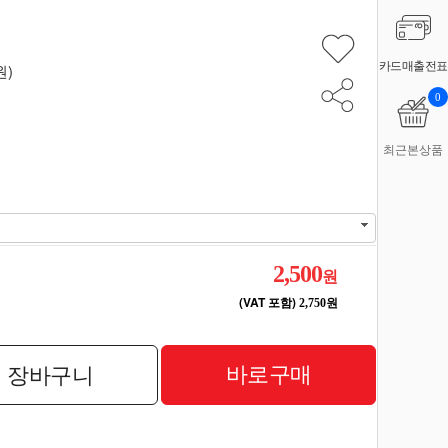
카드매출전표
원)
0
최근본상품
2,500
원
(VAT 포함)
2,750원
바로구매
장바구니