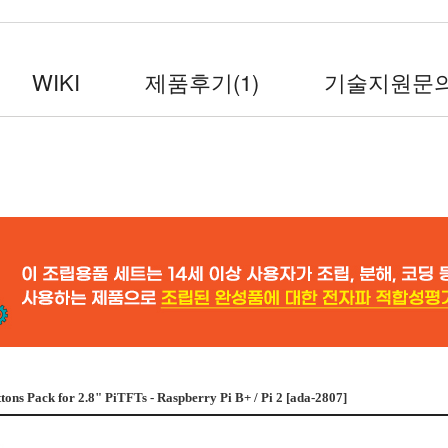
WIKI
제품후기
(1)
기술지원문
tons Pack for 2.8" PiTFTs - Raspberry Pi B+ / Pi 2 [ada-2807]