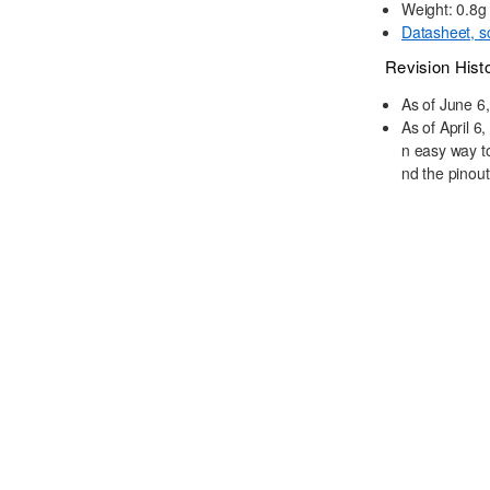
Weight: 0.8g
Datasheet, sc
Revision Hist
As of June 6
As of April 6
n easy way to
nd the pinou