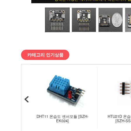
센
서
모
듈
카테고리 인기상품
>
온
도/
습
도
DHT11 온습도 센서모듈 [SZH-
HTU21D 온
EK024]
[SZH-SS
>