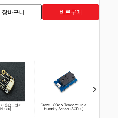
바로구매
장바구니
E280 온습도센서
Grove - CO2 & Temperature &
SHT35
N0236]
Humidity Sensor (SCD30)
Digital Tem
[101020634]
Sensor B