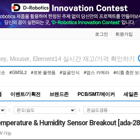
로그인
회원가입
봇손
#GMSL2
#로봇 플랫폼
#얼굴인식
#뎁스 카메라
#리튬 충전 보
품
이벤트/기획전
브랜드존
PCB/SMT/메이커
세일존
Temperature & Humidity Sensor Breakout [ada-2
 5V 가능