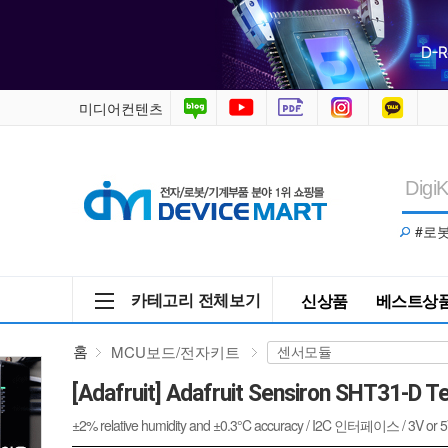
Adafruit
Sensiron
SHT31-
미디어컨텐츠
D
Temperature
#로
&
Humidity
카테고리 전체보기
신상품
베스트상
Sensor
홈
MCU보드/전자키트
Breakout
[Adafruit] Adafruit Sensiron SHT31-D 
[ada-
±2% relative humidity and ±0.3°C accuracy / I2C 인터페이스 / 3V or