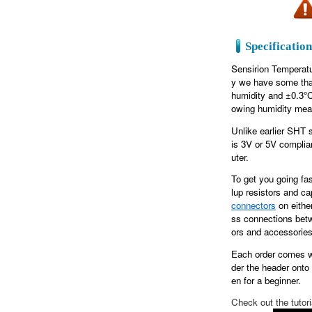
마
트
Specification
Sensirion Temperatu
y we have some that
humidity and ±0.3°C 
owing humidity mea
Unlike earlier SHT s
is 3V or 5V complia
uter.
To get you going f
lup resistors and ca
connectors
on eithe
ss connections bet
ors and accessorie
Each order comes wi
der the header onto
en for a beginner.
Check out the tutori