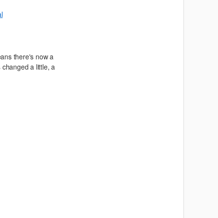
l
ans there's now a
changed a little, a