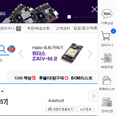
오늘 하루 그만보기
카톡상담
입점/광고/제휴
장바구니
주문/배송조회
고객센터
0
0
장바구니
드
빠른주문
디바 책방
후불/대량구매
BOM리스트
BOM리스트
Adafruit
857]
견적요청