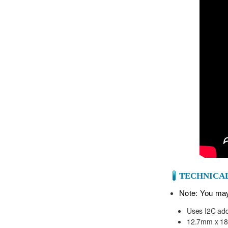
TECHNICAL
Note:
You may 
Uses I2C add
12.7mm x 18m