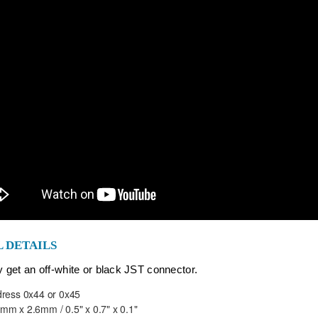
 DETAILS
get an off-white or black JST connector.
ress 0x44 or 0x45
m x 2.6mm / 0.5" x 0.7" x 0.1"