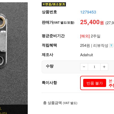
상품번호
1279453
25,400
판매가
원
(27,
(VAT 별도/포함)
평균준비기간
[해외]
2주일
적립혜택
254원 | 리뷰작성
제조사
Adafruit
수량
본
특이사항
반품 불가
주
총 상품금액
(VAT 별도)
,
니다.