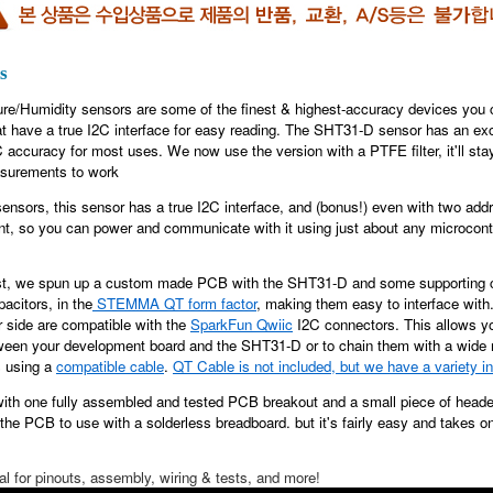
s
re/Humidity sensors are some of the finest & highest-accuracy devices you ca
 have a true I2C interface for easy reading. The
SHT31-D
sensor has an exc
accuracy for most uses. We now use the version with a PTFE filter, it'll stay c
surements to work
ensors, this sensor has a true I2C interface, and (
bonus!)
even with two addre
nt, so you can power and communicate with it using just about any microcont
ast, we spun up a custom made PCB with the SHT31-D and some supporting ci
pacitors, in the
STEMMA QT
form factor
, making them easy to interface wit
r side are compatible with the
SparkFun Qwiic
I2C connectors. This allows y
ween your development board and the SHT31-D or to chain them with a wide r
s using a
compatible cable
.
QT Cable is not included, but we have a variety i
th one fully assembled and tested PCB breakout and a small piece of header.
 the PCB to use with a solderless breadboard. but it's fairly easy and takes o
al for pinouts, assembly, wiring & tests, and more!