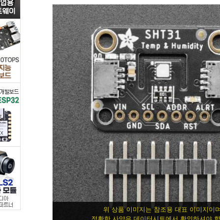
2857]
/
MCU
보
드/
전
자
키
트
>
위 상품 이미지는 참조용 대표 이미지이며
정확한 사양은 데이터시트에서 확인하셔야 합