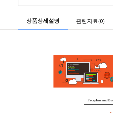
온
습
상품상세설명
관련자료(0)
도
겸
용
/
디
바
이
Faceplate and But
스