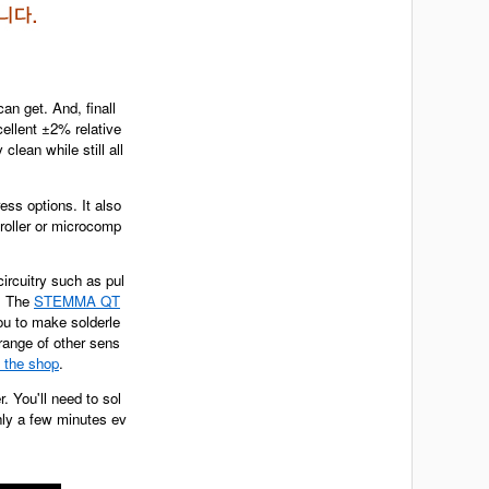
n get. And, finall
ellent ±2% relative
lean while still all
ss options. It also
roller or microcomp
rcuitry such as pul
h. The
STEMMA QT
ou to make solderle
ange of other sens
n the shop
.
 You'll need to sol
nly a few minutes ev