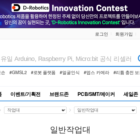
로그인
회원가입
봇손
#GMSL2
#로봇 플랫폼
#얼굴인식
#뎁스 카메라
#리튬 충전 보
품
이벤트/기획전
브랜드존
PCB/SMT/메이커
세일존
일반작업대