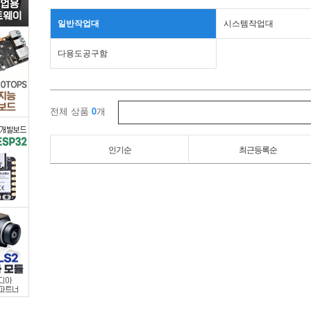
품
일반작업대
시스템작업대
>
다용도공구함
작
업
전체 상품
0
개
대
인기순
최근등록순
>
일
반
작
업