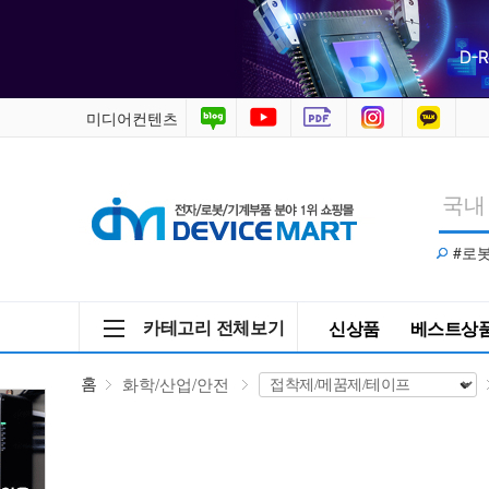
화
학/
산
미디어컨텐츠
업/
안
#로
전
>
카테고리 전체보기
신상품
베스트상
산
홈
화학/산업/안전
업
용