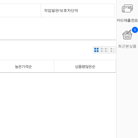
작업발판/보호차단막
카드매출전표
0
최근본상품
높은가격순
상품평많은순