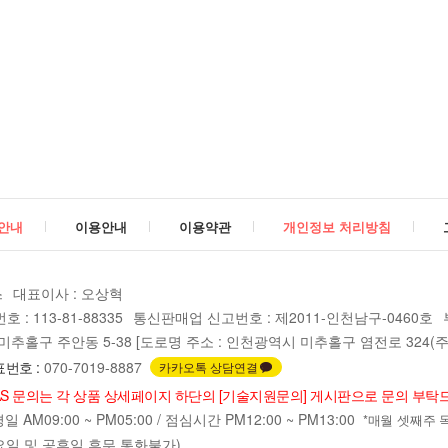
안내
이용안내
이용약관
개인정보 처리방침
스
대표이사 : 오상혁
: 113-81-88335
통신판매업 신고번호 : 제2011-인천남구-0460호
추홀구 주안동 5-38 [도로명 주소 : 인천광역시 미추홀구 염전로 324(주안
번호 :
070-7019-8887
카카오톡 상담연결
AS 문의는 각 상품 상세페이지 하단의 [기술지원문의] 게시판으로 문의 부탁
 AM09:00 ~ PM05:00 / 점심시간 PM12:00 ~ PM13:00
*매월 셋째주 목요일
요일 및 공휴일 휴무 통화불가)