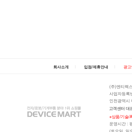
대
/
디
바
이
회사소개
입점/제휴안내
광고
스
마
(주)엔티렉
사업자등록번호 
트
인천광역시 미
고객센터 대표
※상품/기술/
운영시간 : 평일
(토요일, 일