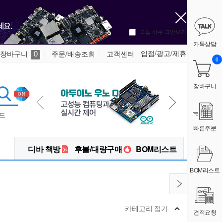
오늘 하루 그만보기
카톡상담
입점/광고/제휴
장바구니
주문/배송조회
고객센터
0
0
장바구니
드
빠른주문
디바 책방
후불/대량구매
BOM리스트
BOM리스트
카테고리 접기
견적요청