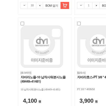
BOM 담기
B
빼기
더하
빼기
더하
기
기
[로크라인]
[맘모스]
자바라노즐-10 납작샤워분사노즐
자바라호스-PT 3/8 * 
(49449=41481)
PT 3/8 * 400MM
10 납작샤워분사노즐 (49449=41481)
4,100
3,900
원
원