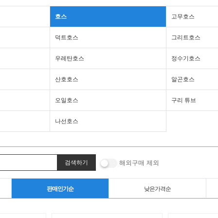
호스
고무호스
덕트호스
그리트호스
우레탄호스
정수기호스
산호호스
알곤호스
오일호스
구리 튜브
나선호스
해외구매 제외
판매인기순
낮은가격순