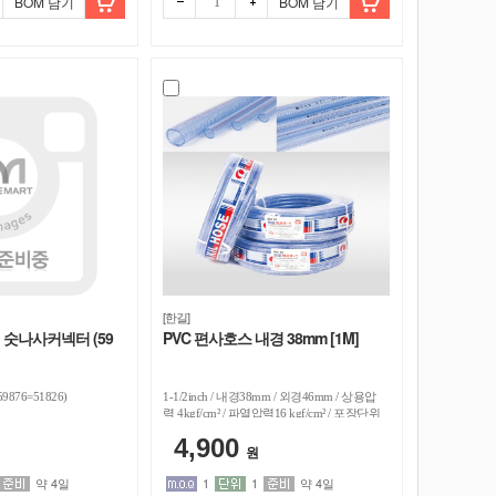
BOM 담기
BOM 담기
빼기
더하
[한길]
" 숫나사커넥터 (59
PVC 편사호스 내경 38mm [1M]
876=51826)
1-1/2inch / 내경38mm / 외경46mm / 상용압
력 4kgf/cm² / 파열압력16 kgf/cm² / 포장단위
1M
4,900
원
약 4일
1
1
약 4일