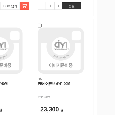
BOM 담기
품절
빼기
더하
기
[쌍마]
*40M
PE에어튜브-6*4*100M
6*4*100M
23,300
원
원