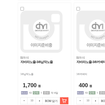
[맘모스]
[맘모스]
자바라노즐-3/8납작노즐
자바라노즐-3/8커넥
3/8납작노즐
3/8커넥터
1,700
400
원
원
10
1
약 4일
10
1
BOM 담기
B
빼기
더하
빼기
더하