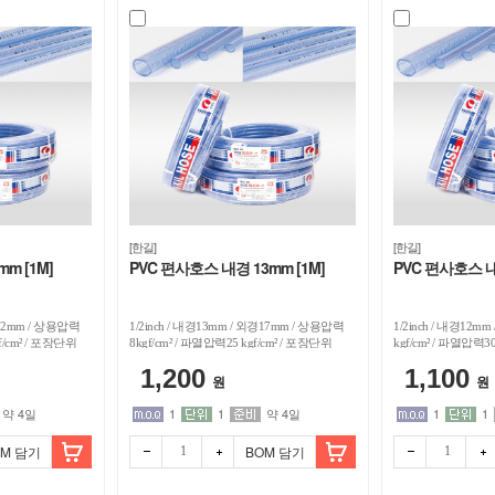
[한길]
[한길]
m [1M]
PVC 편사호스 내경 13mm [1M]
PVC 편사호스 내
경12mm / 상용압력
1/2inch / 내경13mm / 외경17mm / 상용압력
1/2inch / 내경12m
gf/cm² / 포장단위
8kgf/cm² / 파열압력25 kgf/cm² / 포장단위
kgf/cm² / 파열압력30
1M
1,200
1,100
원
원
약 4일
1
1
약 4일
1
1
OM 담기
BOM 담기