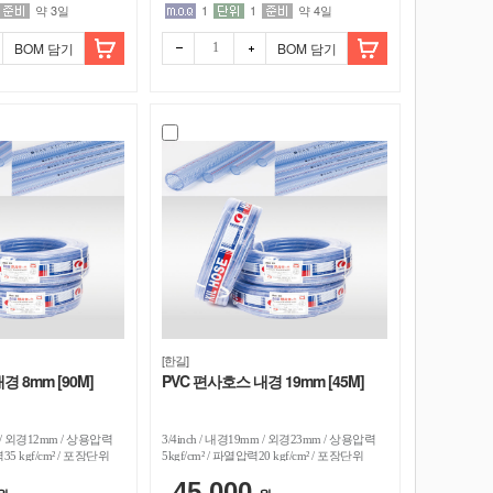
약 3일
1
1
약 4일
BOM 담기
BOM 담기
빼기
더하
기
[한길]
경 8mm [90M]
PVC 편사호스 내경 19mm [45M]
m / 외경12mm / 상용압력
3/4inch / 내경19mm / 외경23mm / 상용압력
력35 kgf/cm² / 포장단위
5kgf/cm² / 파열압력20 kgf/cm² / 포장단위
45M
45,000