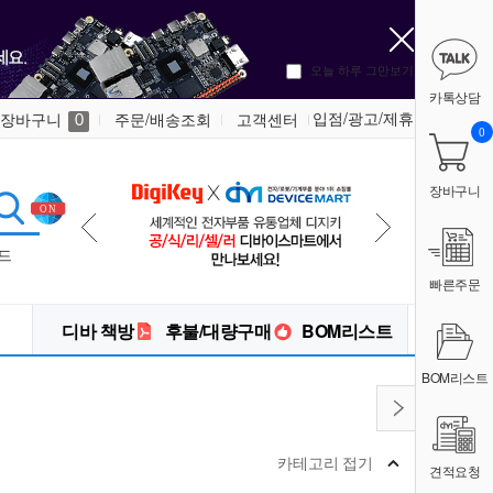
오늘 하루 그만보기
카톡상담
입점/광고/제휴
장바구니
주문/배송조회
고객센터
0
0
장바구니
드
빠른주문
디바 책방
후불/대량구매
BOM리스트
BOM리스트
카테고리 접기
견적요청