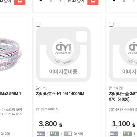
OM 담기
BOM 담기
빼기
더하
빼기
더하
[맘모스]
[로크라인]
Mx3.5MM 1
자바라호스-PT 1/4 * 400MM
자바라노즐-3/8
876=51826)
PT 1/4 * 400MM
선이 스프링 모양
3/8" 숫나사커넥터 (59
또한 강선은 호스
지 않습니다. 1롤
3,800
1,100
원
원
약 2일
1
1
약 4일
1
1