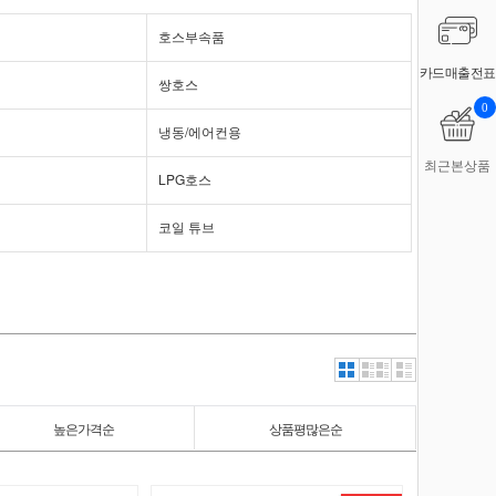
호스부속품
카드매출전표
쌍호스
0
냉동/에어컨용
최근본상품
LPG호스
코일 튜브
높은가격순
상품평많은순