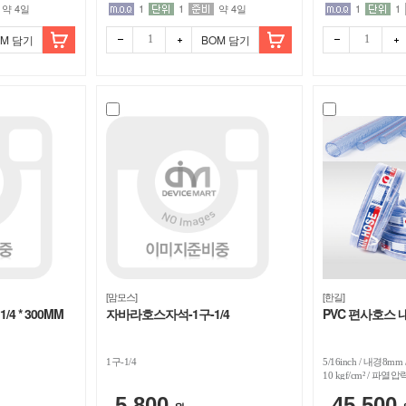
약 4일
1
1
약 4일
1
1
OM 담기
BOM 담기
빼기
더하
빼기
더하
기
기
[맘모스]
[한길]
4 * 300MM
자바라호스자석-1구-1/4
PVC 편사호스 내
1구-1/4
5/16inch / 내경8m
10 kgf/cm² / 파열압
90M
5,800
45,500