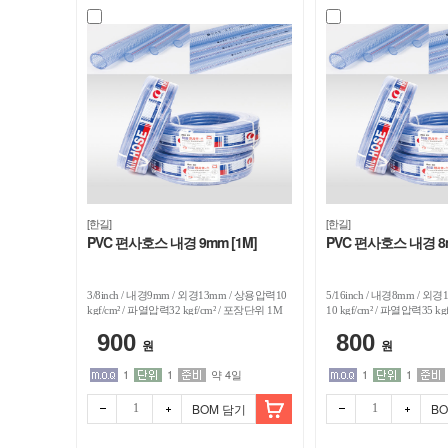
호
스
/
디
바
[한길]
[한길]
PVC 편사호스 내경 9mm [1M]
PVC 편사호스 내경 8m
이
스
3/8inch / 내경9mm / 외경13mm / 상용압력10
5/16inch / 내경8mm / 외
kgf/cm² / 파열압력32 kgf/cm² / 포장단위 1M
10 kgf/cm² / 파열압력35 k
1M
마
900
800
원
원
1
1
약 4일
1
1
트
BOM 담기
B