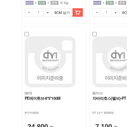
1
1
약 4일
1
1
BOM 담기
B
빼기
더하
빼기
더하
기
기
[쌍마]
[맘모스]
PE에어튜브-8*5*100M
자바라호스(밸브)-PT 1/
8*5*100M
PT 1/4 * 300MM
34,800
7,100