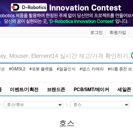
로그인
회원가입
봇손
#GMSL2
#로봇 플랫폼
#얼굴인식
#뎁스 카메라
#리튬 충전 보
품
이벤트/기획전
브랜드존
PCB/SMT/메이커
세일존
호스