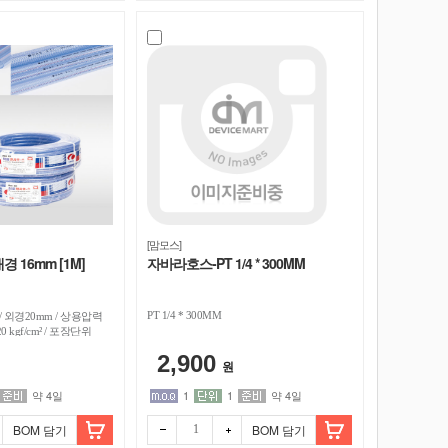
[맘모스]
경 16mm [1M]
자바라호스-PT 1/4 * 300MM
PT 1/4 * 300MM
m / 외경20mm / 상용압력
0 kgf/cm² / 포장단위
2,900
원
약 4일
1
1
약 4일
BOM 담기
BOM 담기
빼기
더하