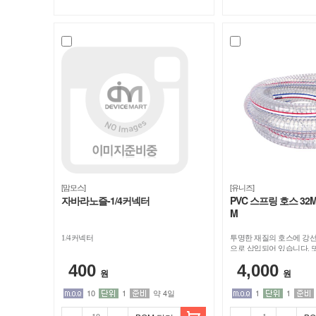
[맘모스]
[유니즈]
자바라노즐-1/4커넥터
PVC 스프링 호스 32M
M
1/4커넥터
투명한 재질의 호스에 강선
으로 삽입되어 있습니다. 
내부에 있으며 돌출되어 있
400
4,000
에 50M 제품입니다.
원
원
10
1
약 4일
1
1