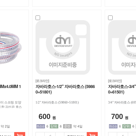
[로크라인]
[로크라인]
Mx4.0MM 1
자바라호스-1/2" 자바라호스 (5986
자바라호스-3/4"
0=51801)
0=61501)
이 스프링 모양
1/2" 자바라호스 (59860=51801)
3/4" 자바라호스 (695
또한 강선은 호스
지 않습니다. 1롤
600
700
원
원
약 2일
6
6
약 4일
6
6