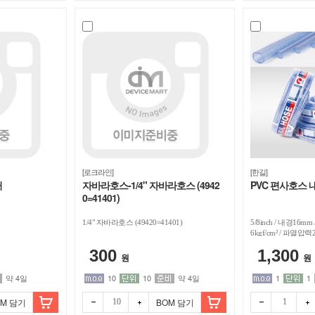
[로크라인]
[한길]
터
자바라호스-1/4" 자바라호스 (4942
PVC 편사호스 내
0=41401)
1/4" 자바라호스 (49420=41401)
5/8inch / 내경16m
6kgf/cm² / 파열압력2
1M
300
1,300
원
원
약 4일
10
10
약 4일
1
1
OM 담기
BOM 담기
빼기
더하
빼기
더하