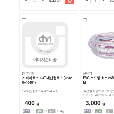
BOM 담기
B
빼기
더하
빼기
더하
[로크라인]
[유니즈]
자바라호스-1/4" 내산형호스 (4642
PVC 스프링 호스 25M
0=45401)
M
1/4" 내산형호스 (46420=45401)
"투명한 재질의 호스에 강
으로 삽입되어 있습니다. 
내부에 있으며 돌출되어 있
400
3,000
에 50M 제품입니다."
원
원
10
10
약 4일
1
1