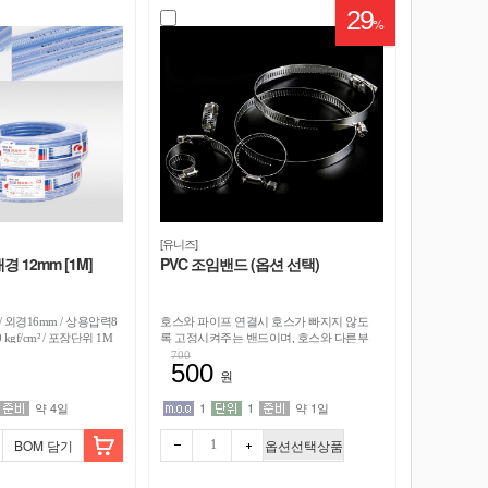
29
%
[유니즈]
경 12mm [1M]
PVC 조임밴드 (옵션 선택)
m / 외경16mm / 상용압력8
호스와 파이프 연결시 호스가 빠지지 않도
 kgf/cm² / 포장단위 1M
록 고정시켜주는 밴드이며, 호스와 다른부
품 연결부위에 체결시 고정하여 잘 빠지지
700
500
않도록 결속시켜줍니다.
원
약 4일
1
1
약 1일
BOM 담기
옵션선택상품