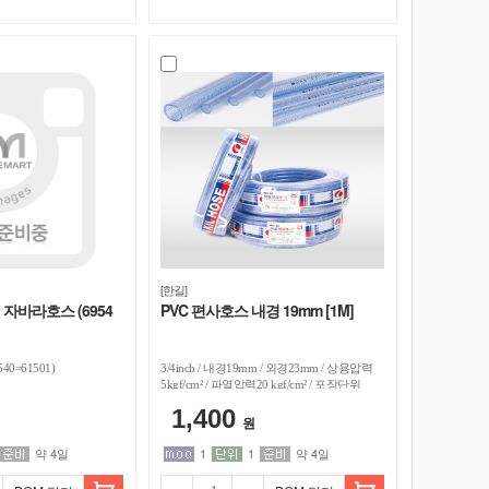
[한길]
 자바라호스 (6954
PVC 편사호스 내경 19mm [1M]
40=61501)
3/4inch / 내경19mm / 외경23mm / 상용압력
5kgf/cm² / 파열압력20 kgf/cm² / 포장단위
1M
1,400
원
약 4일
1
1
약 4일