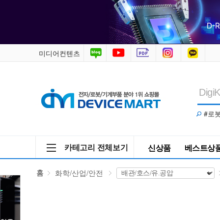
화
학/
산
미디어컨텐츠
업/
안
#로
전
>
카테고리 전체보기
신상품
베스트상
배
홈
화학/산업/안전
관/
호