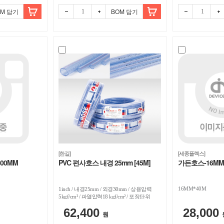
OM 담기
BOM 담기
빼기
더하
빼기
더하
기
기
[한길]
[세종플렉스]
400MM
PVC 편사호스 내경 25mm [45M]
가든호스-16MM
16MM*40M
1inch / 내경25mm / 외경30mm / 상용압력
5kgf/cm² / 파열압력18 kgf/cm² / 포장단위
45M
62,400
28,000
원