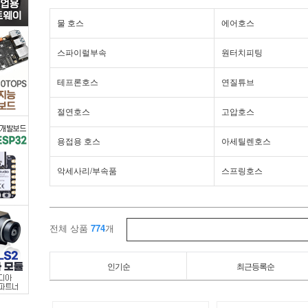
스/
물 호스
에어호스
유.
스파이럴부속
원터치피팅
공
테프론호스
연질튜브
압
절연호스
고압호스
>
용접용 호스
아세틸렌호스
호
악세사리/부속품
스프링호스
스/
튜
전체 상품
774
개
브
인기순
최근등록순
>