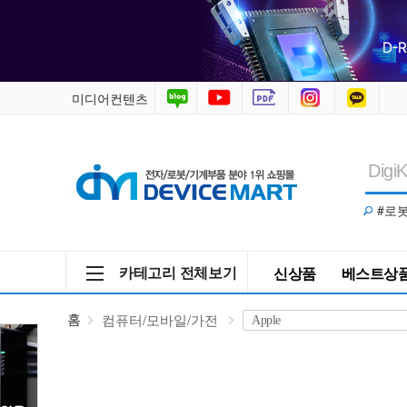
컴
퓨
터/
미디어컨텐츠
모
바
#로
일/
가
카테고리 전체보기
신상품
베스트상
전
홈
컴퓨터/모바일/가전
>
Apple