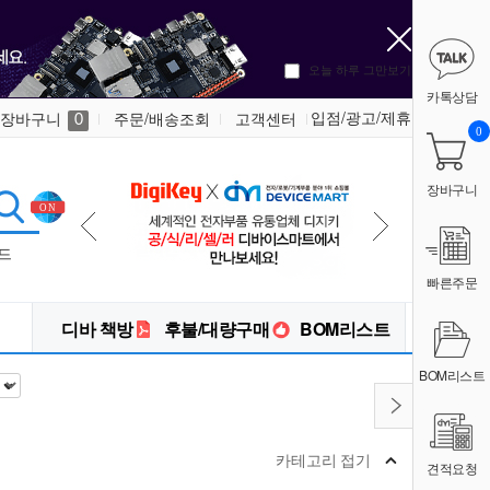
오늘 하루 그만보기
카톡상담
입점/광고/제휴
장바구니
주문/배송조회
고객센터
0
0
장바구니
드
빠른주문
디바 책방
후불/대량구매
BOM리스트
BOM리스트
카테고리 접기
견적요청