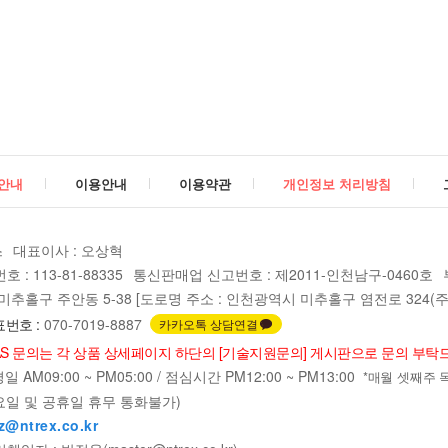
안내
이용안내
이용약관
개인정보 처리방침
스
대표이사 : 오상혁
: 113-81-88335
통신판매업 신고번호 : 제2011-인천남구-0460호
추홀구 주안동 5-38 [도로명 주소 : 인천광역시 미추홀구 염전로 324(주안
번호 :
070-7019-8887
카카오톡 상담연결
AS 문의는 각 상품 상세페이지 하단의 [기술지원문의] 게시판으로 문의 부탁
 AM09:00 ~ PM05:00 / 점심시간 PM12:00 ~ PM13:00
*매월 셋째주 목요일
요일 및 공휴일 휴무 통화불가)
z@ntrex.co.kr