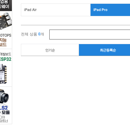
>
iPad Air
iPad Pro
iPad
>
전체 상품
0
개
iPad
인기순
최근등록순
Pro
/
디
바
이
스