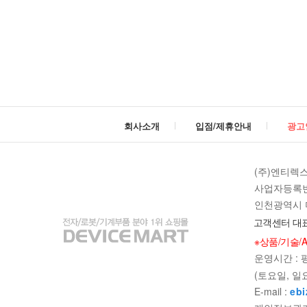
마
트
회사소개
입점/제휴안내
광고
(주)엔티렉
사업자등록번호 
인천광역시 미
고객센터 대표
※상품/기술/
운영시간 : 평일
(토요일, 일
E-mail :
ebi