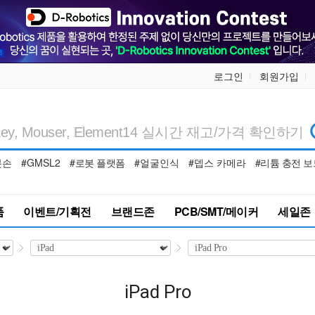
로그인
회원가입
봇손
#GMSL2
#로봇 플랫폼
#얼굴인식
#뎁스 카메라
#리튬 충전 보
품
이벤트/기획전
브랜드존
PCB/SMT/메이커
세일존
iPad Pro