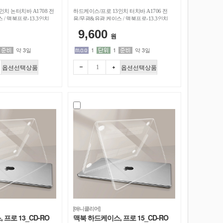
인치 논터치바 A1708 전
하드케이스/프로 13인치 터치바 A1706 전
/ 맥북프로-13.3인치
용/무광&유광 케이스 / 맥북프로-13.3인치
9,600
원
약 3일
1
1
약 3일
옵션선택상품
옵션선택상품
빼기
더하
기
[애니클리어]
프로 13_CD-RO
맥북 하드케이스, 프로 15_CD-RO