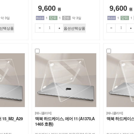
치
치
9,600
9,600
원
원
약 3일
1
1
약 3일
1
1
선택상품
옵션선택상품
빼기
더하
빼기
더하
[애니클리어]
[애니클리어]
15_M2_A29
맥북 하드케이스, 에어 11 (A1370,A
맥북 하드케이스, 
1465 호환)