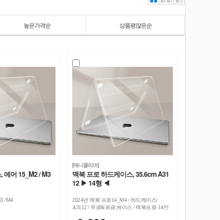
높은가격순
상품평많은순
[애니클리어]
에어 15_M2 / M3
맥북 프로 하드케이스, 35.6cm A31
12 ▶ 14형 ◀
3 /M4
2024년 맥북 프로14_M4 / 하드케이스/
A3112 / 무광&유광 케이스 / 맥북프로-14인
치