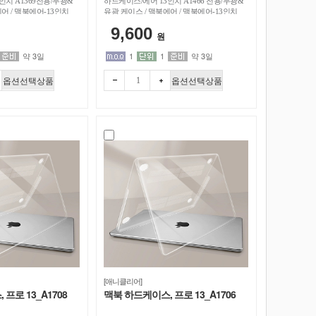
인치 A1369전용/무광&
하드케이스/에어 13인치 A1466 전용/무광&
어 / 맥북에어-13인치
유광 케이스 / 맥북에어 / 맥북에어-13인치
9,600
원
약 3일
1
1
약 3일
옵션선택상품
옵션선택상품
빼기
더하
[애니클리어]
프로 13_A1708
맥북 하드케이스, 프로 13_A1706