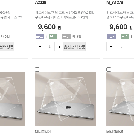
A2338
M_A1278
020년형
하드케이스/맥북 프로 M1 / M2 호환/A2338/
하드케이스/맥북 프로
&유광 케이스 / 맥
무광&유광 케이스 / 맥북프로-13.3인치
델/A1278/무광&유
로-13.3인치
9,600
9,600
원
원
약 3일
1
1
약 3일
1
1
선택상품
옵션선택상품
빼기
더하
빼기
더하
기
기
[애니클리어]
[애니클리어]