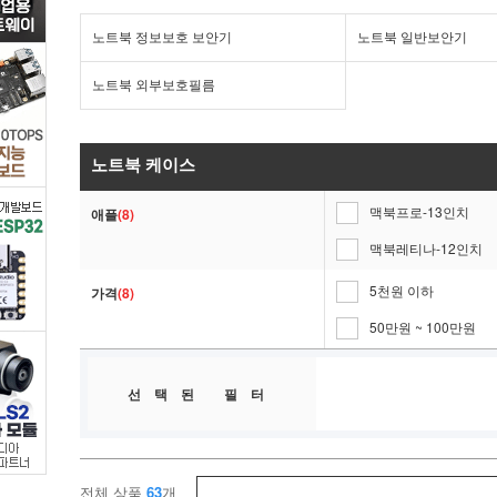
트
노트북 정보보호 보안기
노트북 일반보안기
북
노트북 외부보호필름
ㆍ
태
노트북 케이스
맥북프로-13인치
(8)
블
애플
맥북레티나-12인치
릿
5천원 이하
(8)
가격
>
50만원 ~ 100만원
키
선택된 필터
스
킨/
전체 상품
63
개