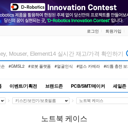
로그인
회원가입
봇손
#GMSL2
#로봇 플랫폼
#얼굴인식
#뎁스 카메라
#리튬 충전 보
품
이벤트/기획전
브랜드존
PCB/SMT/메이커
세일존
노트북 케이스