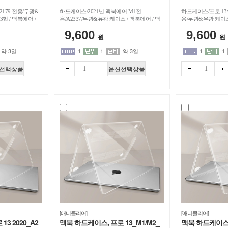
179 전용/무광&
하드케이스/2021년 맥북에어 M1전
하드케이스/프로 13
3형 / 맥북에어 /
용/A2337/무광&유광 케이스 / 맥북에어 / 맥
용/무광&유광 케이스 
북에어-13인치
9,600
9,600
원
원
약 3일
1
1
약 3일
1
1
선택상품
옵션선택상품
빼기
더하
빼기
더하
기
기
[애니클리어]
[애니클리어]
3 2020_A2
맥북 하드케이스, 프로 13_M1/M2_
맥북 하드케이스, 