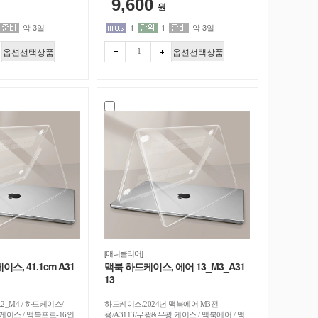
9,600
원
약 3일
1
1
약 3일
옵션선택상품
옵션선택상품
[애니클리어]
스, 41.1cm A31
맥북 하드케이스, 에어 13_M3_A31
13
.2_M4 / 하드케이스/
하드케이스/2024년 맥북에어 M3전
 케이스 / 맥북프로-16인
용/A3113/무광&유광 케이스 / 맥북에어 / 맥