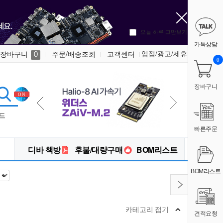
오늘 하루 그만보기
카톡상담
입점/광고/제휴
장바구니
주문/배송조회
고객센터
0
0
장바구니
드
빠른주문
디바 책방
후불/대량구매
BOM리스트
BOM리스트
카테고리 접기
견적요청