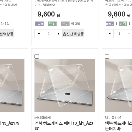
어 M2전
하드케이스/에어 11인치 전용/무광&유광 케
하드케이스/에어 13
스 / 맥북에어
이스 / 맥북에어
유광 케이스 / 맥북에
9,600
9,600
원
원
약 3일
1
1
약 3일
1
1
선택상품
옵션선택상품
빼기
더하
빼기
더하
[애니클리어]
[애니클리어]
13_A2179
맥북 하드케이스, 에어 13_M1_A23
맥북 하드케이스, 
37
논터치바