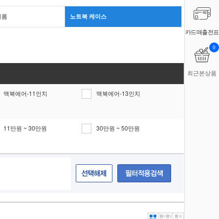
필름
노트북 케이스
카드매출전표
0
최근본상품
맥북에어-11인치
맥북에어-13인치
11만원 ~ 30만원
30만원 ~ 50만원