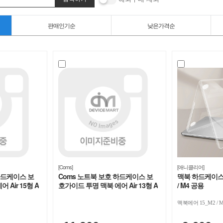
판매인기순
낮은가격순
[Coms]
[애니클리어]
하드케이스 보
Coms 노트북 보호 하드케이스 보
맥북 하드케이스, 
Air 15형 A
호가이드 투명 맥북 에어 Air 13형 A
/ M4 공용
2681 [IH721]
맥북에어 15_M2 / M