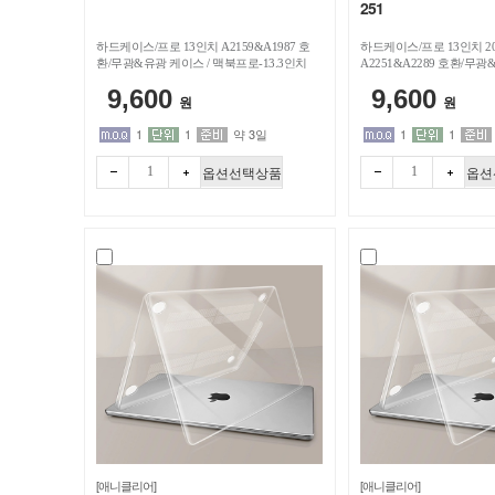
251
하드케이스/프로 13인치 A2159&A1987 호
하드케이스/프로 13인치 2
환/무광&유광 케이스 / 맥북프로-13.3인치
A2251&A2289 호환/무광
북프로-13.3인치
9,600
9,600
원
원
1
1
약 3일
1
1
옵션선택상품
옵션
빼기
더하
빼기
더하
기
기
[애니클리어]
[애니클리어]