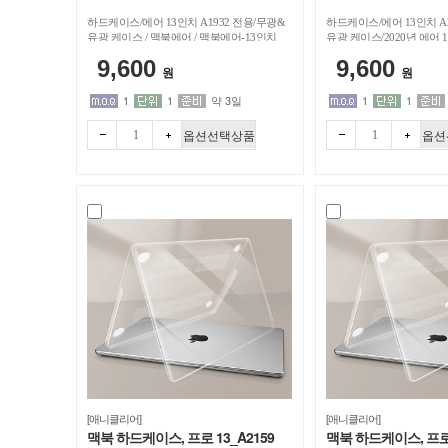
하드케이스/에어 13인치 A1932 전용/무광&
하드케이스/에어 13인치 A2
유광 케이스 / 맥북에어 / 맥북에어-13인치
유광 케이스/2020년 에어 1
맥북에어-13인치
9,600
9,600
원
원
1
1
약 3일
1
1
옵션선택상품
옵션
빼기
더하
빼기
더하
기
기
[애니클리어]
[애니클리어]
맥북 하드케이스, 프로 13_A2159
맥북 하드케이스, 프로 1