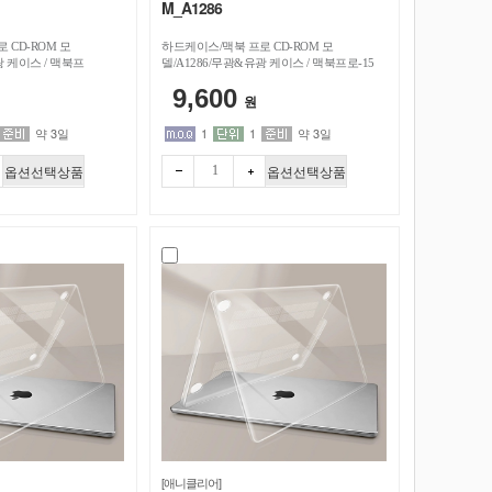
M_A1286
 CD-ROM 모
하드케이스/맥북 프로 CD-ROM 모
광 케이스 / 맥북프
델/A1286/무광&유광 케이스 / 맥북프로-15
인치
9,600
원
약 3일
1
1
약 3일
옵션선택상품
옵션선택상품
빼기
더하
기
[애니클리어]