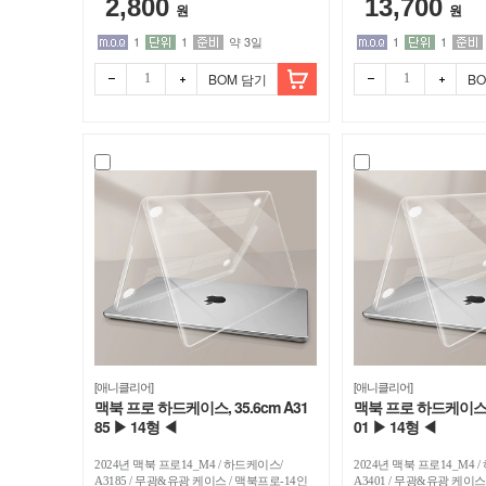
2,800
13,700
원
원
북
1
1
약 3일
1
1
케
BOM 담기
B
이
스
/
디
바
이
[애니클리어]
[애니클리어]
맥북 프로 하드케이스, 35.6cm A31
맥북 프로 하드케이스, 3
스
85 ▶ 14형 ◀
01 ▶ 14형 ◀
마
2024년 맥북 프로14_M4 / 하드케이스/
2024년 맥북 프로14_M4 
A3185 / 무광&유광 케이스 / 맥북프로-14인
A3401 / 무광&유광 케이스