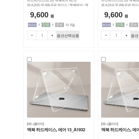
하드케이스/2023년 맥북에어 M2전
하드케이스/2023년 맥북에
용/A2681/무광&유광 케이스 / 맥북에어 / 맥
용/A2941/무광&유광 케이
북에어-13인치
9,600
9,600
원
원
1
1
약 3일
1
1
옵션선택상품
옵션
빼기
더하
빼기
더하
[애니클리어]
[애니클리어]
맥북 하드케이스, 에어 13_A1932
맥북 하드케이스, 에어 