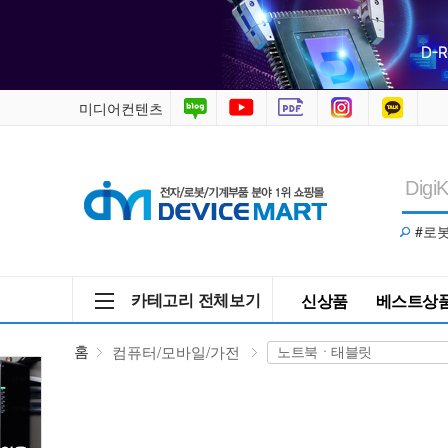
컴
퓨
터/
미디어컨텐츠
모
바
#로
일/
가
카테고리 전체보기
신상품
베스트상
전
홈
컴퓨터/모바일/가전
>
노