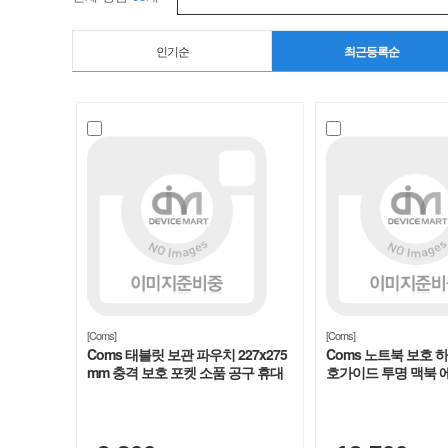
보
인기순
최근등록순
안
기/
보
호
필
름
>
[Coms]
[Coms]
Coms 태블릿 보관 파우치 227x275
Coms 노트북 보호 
mm 충격 보호 포켓 소품 공구 휴대
호가이드 투명 맥북 에어 
노
용 [IF428]
2941 [IH722]
트