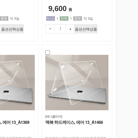
북에어-13인치
9,600
원
약 3일
1
1
약 3일
옵션선택상품
옵션선택상품
빼기
더하
[애니클리어]
에어 13_A1369
맥북 하드케이스, 에어 13_A1466