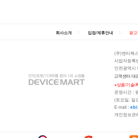
회사소개
입점/제휴안내
광고
(주)엔티렉
사업자등록번호 
인천광역시 미
고객센터 대표
※상품/기술/
빼기
더하
빼기
더하
운영시간 : 평일
(토요일, 일
E-mail :
ebi
개인정보관리책임