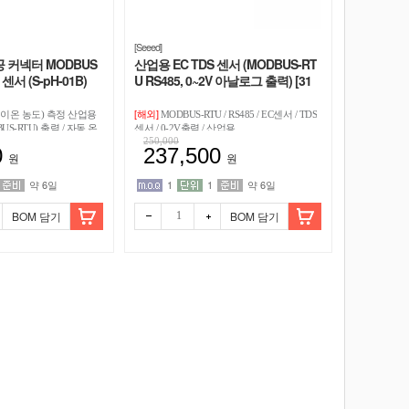
[Seeed]
 커넥터 MODBUS
산업용 EC TDS 센서 (MODBUS-RT
 센서 (S-pH-01B)
U RS485, 0~2V 아날로그 출력) [31
4990634]
[해외]
 이온 농도) 측정 산업용
MODBUS-RTU / RS485 / EC센서 / TDS
BUS-RTU) 출력 / 자동 온
센서 / 0-2V출력 / 산업용
250,000
방수 프로브 (0~14 pH,
0
237,500
24V 넓은 전원 범위 / 활용:
원
원
수처리, 수영장
약 6일
1
1
약 6일
BOM 담기
BOM 담기