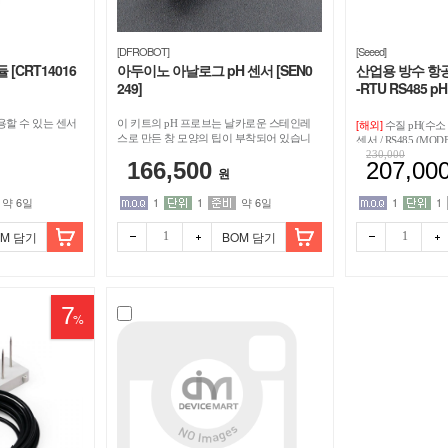
[DFROBOT]
[Seeed]
듈 [CRT14016
아두이노 아날로그 pH 센서 [SEN0
산업용 방수 항공
249]
-RTU RS485 pH
[314990622]
[해외]
용할 수 있는 센서
이 키트의 pH 프로브는 날카로운 스테인레
수질 pH(수소
스로 만든 창 모양의 팁이 부착되어 있습니
센서 / RS485 (MOD
다. 젖은 흙이나 음식물 같은 pH 값을 측정
230,000
도 보상 기능, IP68 
166,500
207,00
하기 위해 반고체 물질에 직접 찔러 넣을 수
±0.1 pH) / DC 9-
원
있습니다. / Gravity: Analog Spear Tip pH
수경재배, 양식업, 
Sensor / Meter Kit
약 6일
1
1
약 6일
1
1
OM 담기
BOM 담기
7
%