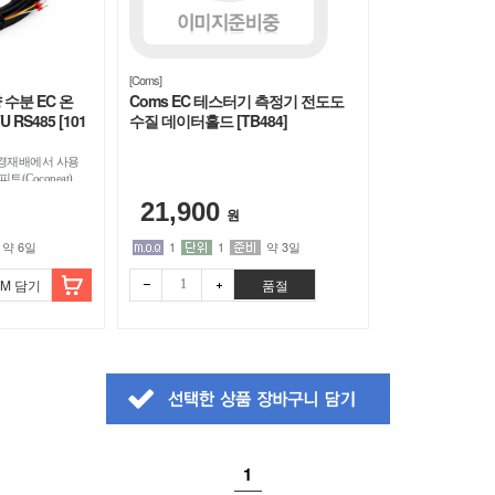
[Coms]
수분 EC 온
Coms EC 테스터기 측정기 전도도
 RS485 [101
수질 데이터홀드 [TB484]
경재배에서 사용
트(Cocopeat)
온도 측정 가능 /
21,900
0,000 μS/cm
원
 스테인리스 스틸 프로브
약 6일
1
1
약 3일
RS485, 모드버스-
 케이블 / 표면 또
P S2100
OM 담기
품절
 통합 가능
빼기
더하
빼기
더하
1