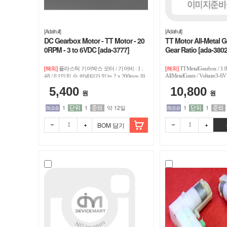
트
[Adafruit]
[Adafruit]
DC Gearbox Motor - TT Motor - 20
TT Motor All-Metal G
0RPM - 3 to 6VDC [ada-3777]
Gear Ratio [ada-3802
[해외]
[해외]
플라스틱 기어박스 모터 / 기어비 : 1 :
TTMetalGearbox / 1:9
AllMetalGears / Voltage3-6V
48 / 0.1인치 수 커넥터가 있는 2 x 200mm 와
NoWiresAttached / StallCurr
이어 제공 / 전원공급 : 3VDC ~ 6VDC / 정격
5,400
10,800
전압 : 3~6V
원
원
1
1
약 12일
1
1
BOM 담기