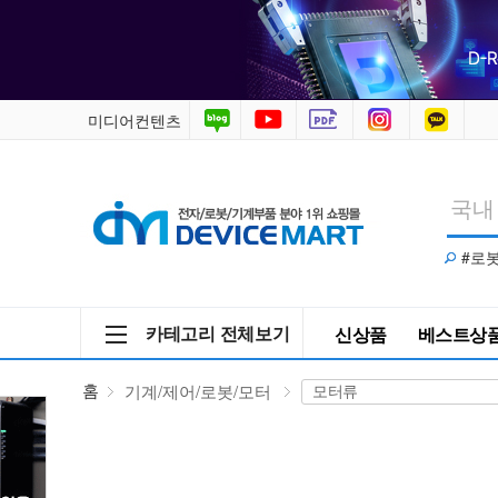
기
계/
제
미디어컨텐츠
어/
로
#로
봇/
모
카테고리 전체보기
신상품
베스트상
터
홈
기계/제어/로봇/모터
>
모