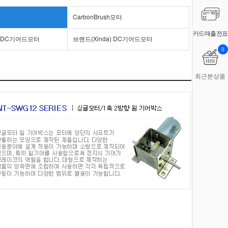
CarbonBrush모터
카드매출전표
) DC기어드모터
브랜드(Xinda) DC기어드모터
0
최근본상품