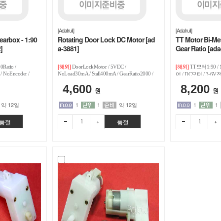
[Adafruit]
[Adafruit]
earbox - 1:90
Rotating Door Lock DC Motor [ad
TT Motor Bi-Met
]
a-3881]
Gear Ratio [ada
[해외]
[해외]
0Ratio /
DoorLockMotor / 5VDC /
TT모터1:90 / 
 / NoEncoder /
NoLoad30mA / Stall400mA / GearRatio2000 /
어 / DC모터 / 3-6
ent1A
Weight60g / Wire70mm / 4Holes / OpenClose5s
하60-120RPM / DR
4,600
8,200
/ HighTorque
원
원
약 12일
1
1
약 12일
1
1
품절
품절