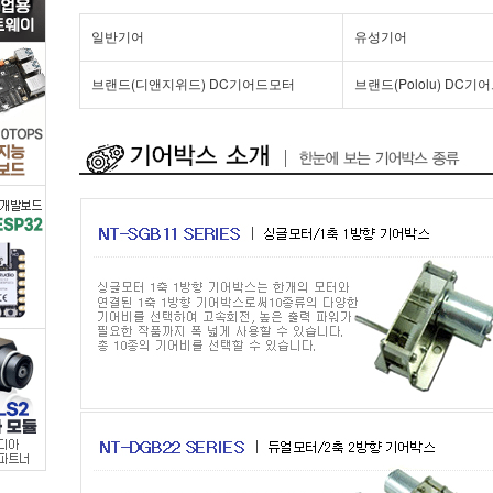
터
일반기어
유성기어
류
브랜드(디앤지위드) DC기어드모터
브랜드(Pololu) DC
>
DC
기
어
드
모
터
>