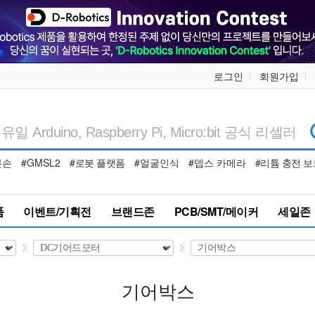
로그인
회원가입
봇손
#GMSL2
#로봇 플랫폼
#얼굴인식
#뎁스 카메라
#리튬 충전 보
품
이벤트/기획전
브랜드존
PCB/SMT/메이커
세일존
기어박스