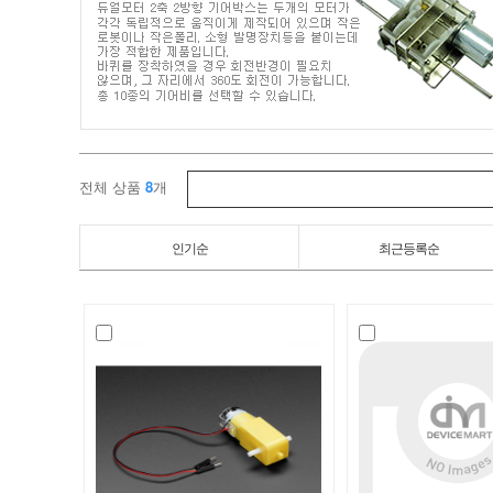
기
어
박
스
전체 상품
8
개
/
인기순
최근등록순
디
바
이
스
마