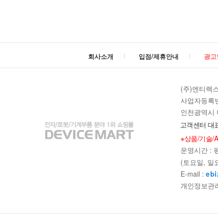
회사소개
입점/제휴안내
광고
(주)엔티렉
사업자등록번호 
인천광역시 미
고객센터 대표
※상품/기술/
빼기
더하
빼기
더하
운영시간 : 평일
(토요일, 일
E-mail :
ebi
개인정보관리책임