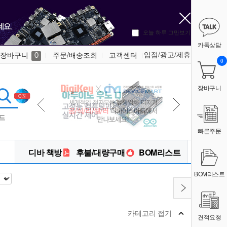
오늘 하루 그만보기
카톡상담
입점/광고/제휴
장바구니
주문/배송조회
고객센터
0
0
장바구니
드
빠른주문
디바 책방
후불/대량구매
BOM리스트
BOM리스트
카테고리 접기
견적요청