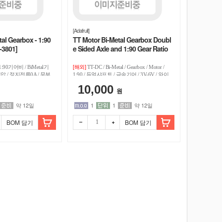
[Adafruit]
al Gearbox - 1:90
TT Motor Bi-Metal Gearbox Doubl
-3801]
e Sided Axle and 1:90 Gear Ratio
[ada-5857]
[해외]
1:90기어비 / BiMetal기
TT-DC / Bi-Metal / Gearbox / Motor /
V전압 / 정지전류0A / 무부
1:90 / 듀얼샤프트 / 금속기어 / 3V-6V / 와이
V8833적용
어미부착 / 1대출고
10,000
원
약 12일
1
1
약 12일
BOM 담기
BOM 담기