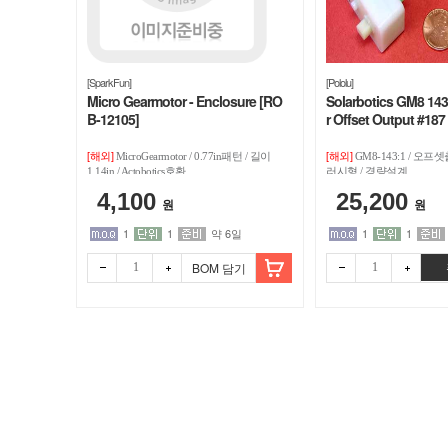
[SparkFun]
[Pololu]
Micro Gearmotor - Enclosure [RO
Solarbotics GM8 143
B-12105]
r Offset Output #187
[해외]
[해외]
MicroGearmotor / 0.77in패턴 / 길이
GM8-143:1 / 오프셋
1.14in / Actobotics호환
러시형 / 경량설계
4,100
25,200
원
원
1
1
약 6일
1
1
BOM 담기
빼기
더하
빼기
더하