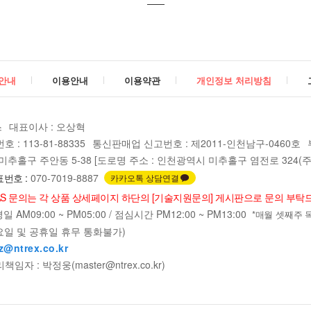
안내
이용안내
이용약관
개인정보 처리방침
스
대표이사 : 오상혁
: 113-81-88335
통신판매업 신고번호 : 제2011-인천남구-0460호
추홀구 주안동 5-38 [도로명 주소 : 인천광역시 미추홀구 염전로 324(주안
번호 :
070-7019-8887
카카오톡 상담연결
AS 문의는 각 상품 상세페이지 하단의 [기술지원문의] 게시판으로 문의 부탁
빼기
더하
 AM09:00 ~ PM05:00 / 점심시간 PM12:00 ~ PM13:00
*매월 셋째주 목요일
요일 및 공휴일 휴무 통화불가)
z@ntrex.co.kr
자 : 박정웅(master@ntrex.co.kr)