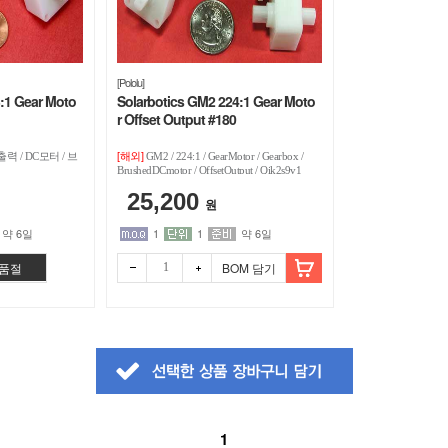
[Pololu]
:1 Gear Moto
Solarbotics GM2 224:1 Gear Moto
r Offset Output #180
[해외]
출력 / DC모터 / 브
GM2 / 224:1 / GearMotor / Gearbox /
BrushedDCmotor / OffsetOutput / Qik2s9v1
25,200
원
약 6일
1
1
약 6일
품절
BOM 담기
빼기
더하
빼기
더하
1