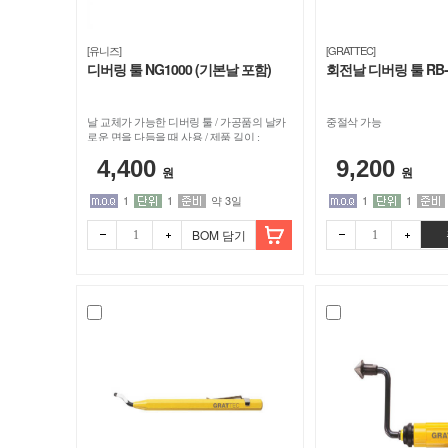
[유니즈]
[GRATTEC]
디버링 툴 NG1000 (기본날 포함)
회전날 디버링 툴 RB-
날 교체가 가능한 디버링 툴 / 가공품의 날카
중절삭 가능
로운 면을 다듬을 때 사용 / 제품 길이 :
123mm
4,400
9,200
원
원
1
1
약 3일
1
1
BOM 담기
빼기
더하
빼기
더하