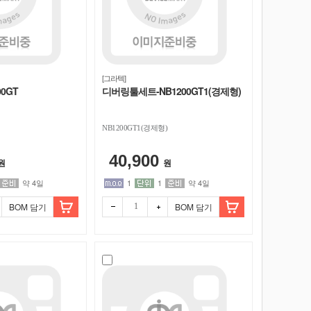
[그라텍]
0GT
디버링툴세트-NB1200GT1(경제형)
NB1200GT1(경제형)
40,900
원
원
약 4일
1
1
약 4일
BOM 담기
BOM 담기
빼기
더하
기