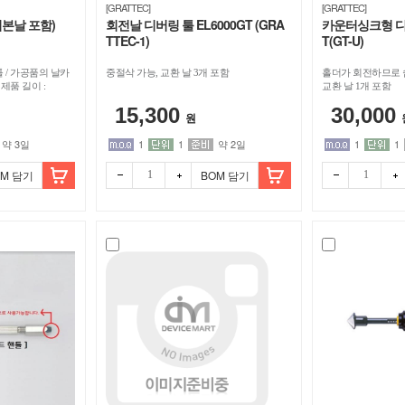
[GRATTEC]
[GRATTEC]
기본날 포함)
회전날 디버링 툴 EL6000GT (GRA
카운터싱크형 디버
TTEC-1)
T(GT-U)
 / 가공품의 날카
중절삭 가능, 교환 날 3개 포함
홀더가 회전하므로 
제품 길이 :
교환 날 1개 포함
15,300
30,000
원
약 3일
1
1
약 2일
1
1
OM 담기
BOM 담기