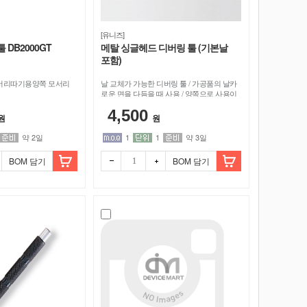
[유니즈]
 DB2000GT
메탈 싱글헤드 디버링 툴 (기본날
포함)
 모서리따기용양쪽 모서리
날 교체가 가능한 디버링 툴 / 가공품의 날카
로운 면을 다듬을 때 사용 / 양쪽으로 사용이
가능
4,500
원
원
약 2일
1
1
약 3일
BOM 담기
BOM 담기
빼기
더하