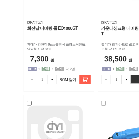
[GRATTEC]
[GRATTEC]
회전날 디버링 툴 EO1000GT
카운터싱크형 디버링 툴
T
휴대가 간편한 8mm볼펜식 플라스틱핸들.
홀더가 회전하므로 쉽고 빠
날교환 사용 불가
교환 날 1개 포함
7,300
38,500
원
원
1
1
약 2일
1
1
BOM 담기
빼기
더하
빼기
더하
기
기