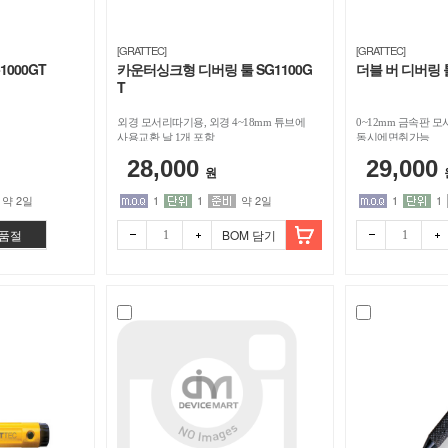
[GRATTEC]
[GRATTEC]
1000GT
카운터싱크형 디버링 툴 SG1100G
더블 버 디버링 툴
T
외경 모서리따기용, 외경 4~18mm 튜브에
0~12mm 금속판
사용교환 날 1개 포함
동시에면취가능
28,000
29,000
원
약 2일
1
1
약 2일
1
1
품절
BOM 담기
빼기
더하
빼기
더하