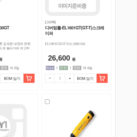
[그라텍]
00GT
디버링툴-EL1601GT(GT-T)스크레
이퍼
론 깊숙한 내면의 면취
EL1601GT(GT-T)스크레이퍼
으로 돌아가며 정교한
26,600
원
원
약 2일
1
1
약 4일
BOM 담기
BOM 담기
빼기
더하
기