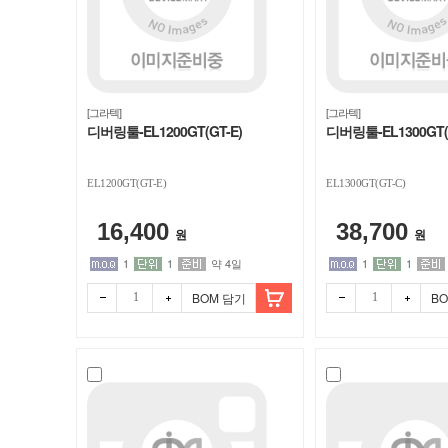
[그라텍]
[그라텍]
디버링툴-EL1200GT(GT-E)
디버링툴-EL1300GT(
EL1200GT(GT-E)
EL1300GT(GT-C)
16,400
38,700
원
원
1
1
약 4일
1
1
BOM 담기
B
빼기
더하
빼기
더하
기
기