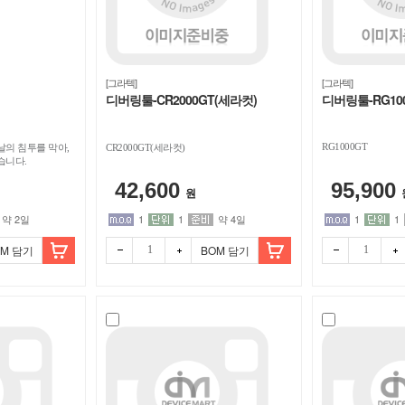
[그라텍]
[그라텍]
디버링툴-CR2000GT(세라컷)
디버링툴-RG10
RG1000GT
날의 침투를 막아,
CR2000GT(세라컷)
습니다.
42,600
95,900
원
약 2일
1
1
약 4일
1
1
OM 담기
BOM 담기
빼기
더하
빼기
더하
기
기