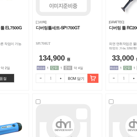
[그라텍]
[GRATTEC]
 EL7500G
디버링툴세트-SP1700GT
디버링 툴 RC20
SP1700GT
른 작업이 가능.
외면 면취작업은 물
작업도 가능.양방향
작업이 가능
134,900
33,000
원
약 2일
1
1
약 4일
1
1
품절
BOM 담기
빼기
더하
빼기
더하
기
기