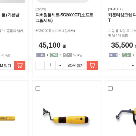
[그라텍]
[GRATTEC]
 툴 (기본날
디버링툴세트-SG2000GT(소프트
카운터싱크형 디버
그립세트)
T
 / 가공품의 날카
SG2000GT(소프트그립세트)
드릴 홀 작업 후 모
환 날 1개 포함
45,100
35,500
원
약 3일
1
1
약 4일
1
1
OM 담기
BOM 담기
빼기
더하
빼기
더하