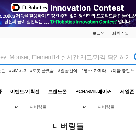
로그인
회원가입
봇손
#GMSL2
#로봇 플랫폼
#얼굴인식
#뎁스 카메라
#리튬 충전 보
품
이벤트/기획전
브랜드존
PCB/SMT/메이커
세일존
디버링툴