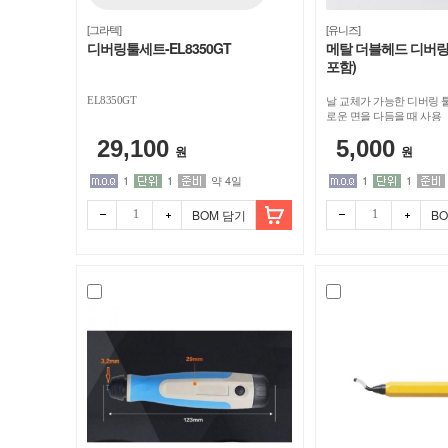
바
[그라텍]
[유니즈]
디버링툴세트-EL8350GT
메탈 더블헤드 디버링
이
포함)
EL8350GT
날 교체가 가능한 디버링 툴
스
로운 면을 다듬을 때 사용
29,100
5,000
원
원
마
1
1
약 4일
1
1
트
BOM 담기
B
빼기
더하
빼기
더하