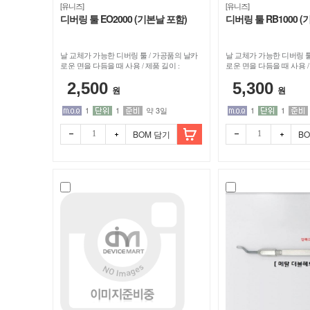
[유니즈]
[유니즈]
버
디버링 툴 EO2000 (기본날 포함)
디버링 툴 RB1000 (
링
날 교체가 가능한 디버링 툴 / 가공품의 날카
날 교체가 가능한 디버링 툴
로운 면을 다듬을 때 사용 / 제품 길이 :
로운 면을 다듬을 때 사용 / 
툴
119mm
131mm
2,500
5,300
원
원
>
1
1
약 3일
1
1
BOM 담기
B
디
버
링
툴
/
디