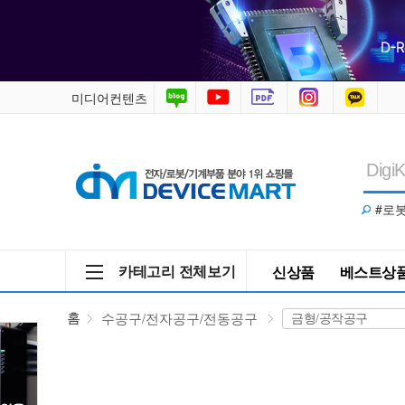
수
공
구/
미디어컨텐츠
전
자
#로
공
구/
카테고리 전체보기
신상품
베스트상
전
홈
수공구/전자공구/전동공구
동
공