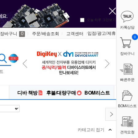
오늘 하루 그만보기
카톡상담
입점/광고/제휴
장바구니
주문/배송조회
고객센터
0
0
장바구니
드
빠른주문
디바 책방
후불/대량구매
BOM리스트
BOM리스트
카테고리 접기
견적요청