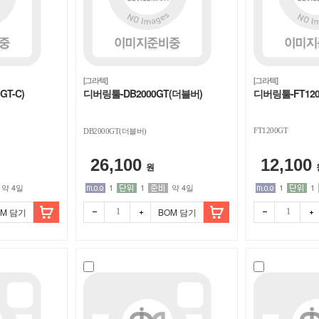
[그라텍]
[그라텍]
GT-C)
디버링툴-DB2000GT(더블버)
디버링툴-FT120
FT1200GT
DB2000GT(더블버)
26,100
12,100
원
약 4일
1
1
약 4일
1
1
OM 담기
BOM 담기
빼기
더하
빼기
더하
기
기