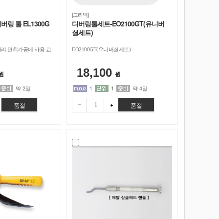
[그라텍]
링 툴 EL1300G
디버링툴세트-EO2100GT(유니버
셜세트)
서리 면취가공에 사용.교
EO2100GT(유니버셜세트)
18,100
원
원
약 2일
1
1
약 4일
품절
품절
빼기
더하