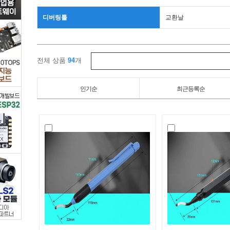
구
디버링툴
교환날
>
금
전체 상품
94
개
형/
인기순
최근등록순
공
작
공
구
>
디