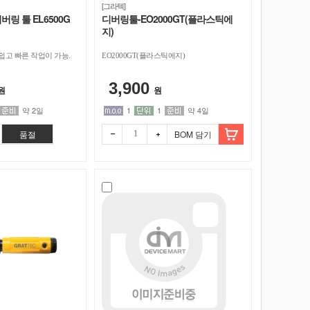
[그라텍]
링 툴 EL6500G
디버링툴-EO2000GT(플라스틱에
지)
쉽고 빠른 작업이 가능.
EO2000GT(플라스틱에지)
3,900
원
원
약 2일
1
1
약 4일
품절
BOM 담기