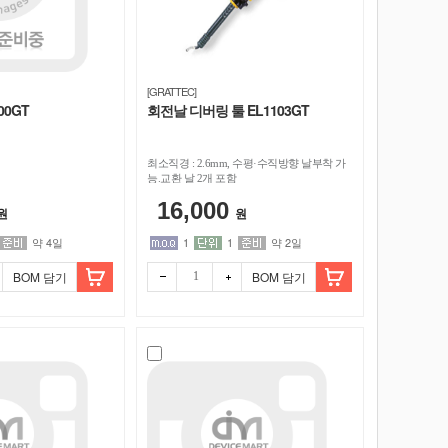
[GRATTEC]
00GT
회전날 디버링 툴 EL1103GT
최소직경 : 2.6mm, 수평·수직방향 날부착 가
능.교환 날 2개 포함
16,000
원
원
약 4일
1
1
약 2일
BOM 담기
BOM 담기
빼기
더하
기