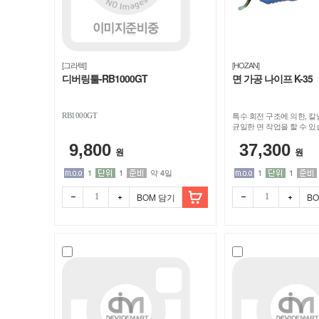
[그라텍]
[HOZAN]
디버링툴-RB1000GT
면 가공 나이프 K-35
RB1000GT
특수 회전 구조에 의한, 칼
균일한 면 작업을 할 수 있
9,800
37,300
원
원
1
1
약 4일
1
1
BOM 담기
B
빼기
더하
빼기
더하
기
기