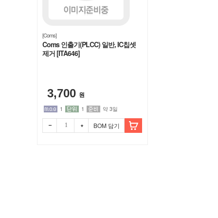
[Coms]
Coms 인출기(PLCC) 일반, IC칩셋
제거 [ITA646]
3,700
원
1
1
약 3일
BOM 담기
빼기
더하
빼기
더하