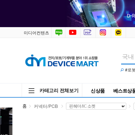
커
넥
터/PCB
미디어컨텐츠
>
핀
#로
헤
더/IC
카테고리 전체보기
신상품
베스트상
소
홈
커넥터/PCB
켓
>