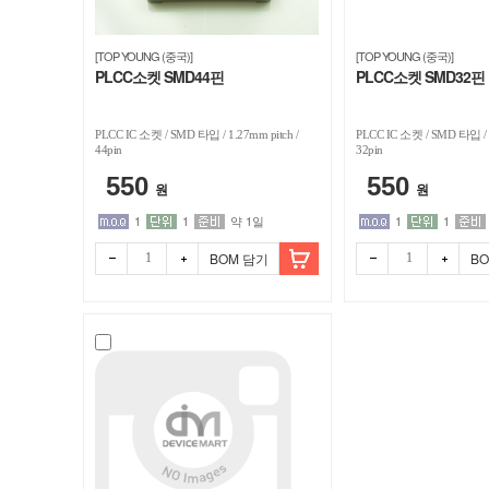
디
[TOP YOUNG (중국)]
[TOP YOUNG (중국)]
바
PLCC소켓 SMD44핀
PLCC소켓 SMD32핀
이
PLCC IC 소켓 / SMD 타입 / 1.27mm pitch /
PLCC IC 소켓 / SMD 타입 / 1
44pin
32pin
스
550
550
원
원
마
1
1
약 1일
1
1
BOM 담기
B
트