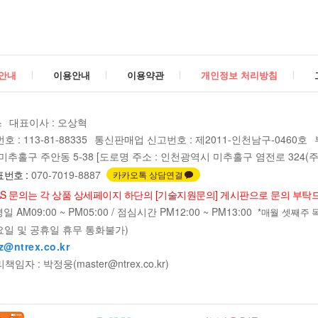
안내
이용안내
이용약관
개인정보 처리방침
스
대표이사 : 오상혁
: 113-81-88335
통신판매업 신고번호 : 제2011-인천남구-0460호
추홀구 주안동 5-38 [도로명 주소 : 인천광역시 미추홀구 염전로 324(주안
번호 :
070-7019-8887
카카오톡 상담연결
AS 문의는 각 상품 상세페이지 하단의 [기술지원문의] 게시판으로 문의 부탁
 AM09:00 ~ PM05:00 / 점심시간 PM12:00 ~ PM13:00
*매월 셋째주 목요일
요일 및 공휴일 휴무 통화불가)
z@ntrex.co.kr
자 : 박정웅(master@ntrex.co.kr)