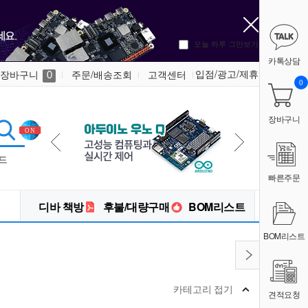
오늘 하루 그만보기
카톡상담
입점/광고/제휴
장바구니
주문/배송조회
고객센터
0
0
장바구니
드
빠른주문
디바 책방
후불/대량구매
BOM리스트
BOM리스트
카테고리 접기
견적요청