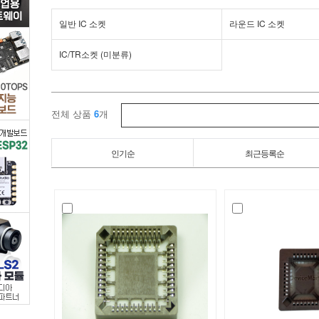
IC
일반 IC 소켓
라운드 IC 소켓
소
IC/TR소켓 (미분류)
켓
>
전체 상품
6
개
PLCC
인기순
최근등록순
SMD
IC
소
켓
/