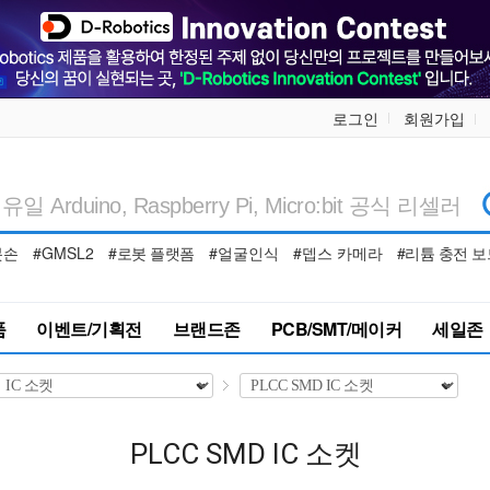
로그인
회원가입
봇손
#GMSL2
#로봇 플랫폼
#얼굴인식
#뎁스 카메라
#리튬 충전 보
품
이벤트/기획전
브랜드존
PCB/SMT/메이커
세일존
PLCC SMD IC 소켓