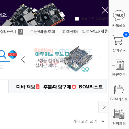
오늘 하루 그만보기
카톡상담
입점/광고/제휴
장바구니
주문/배송조회
고객센터
0
0
장바구니
드
빠른주문
디바 책방
후불/대량구매
BOM리스트
BOM리스트
카테고리 접기
견적요청