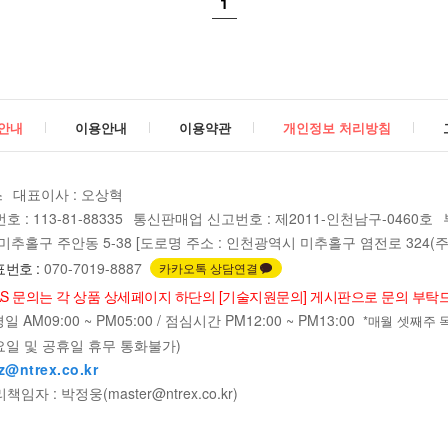
1
안내
이용안내
이용약관
개인정보 처리방침
스
대표이사 : 오상혁
: 113-81-88335
통신판매업 신고번호 : 제2011-인천남구-0460호
추홀구 주안동 5-38 [도로명 주소 : 인천광역시 미추홀구 염전로 324(주안
번호 :
070-7019-8887
카카오톡 상담연결
AS 문의는 각 상품 상세페이지 하단의 [기술지원문의] 게시판으로 문의 부탁
 AM09:00 ~ PM05:00 / 점심시간 PM12:00 ~ PM13:00
*매월 셋째주 목요일
요일 및 공휴일 휴무 통화불가)
z@ntrex.co.kr
자 : 박정웅(master@ntrex.co.kr)