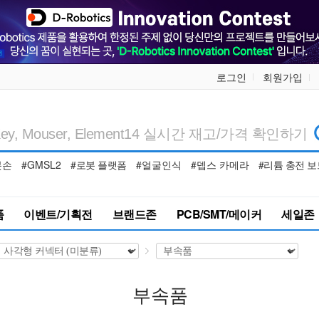
로그인
회원가입
봇손
#GMSL2
#로봇 플랫폼
#얼굴인식
#뎁스 카메라
#리튬 충전 보
품
이벤트/기획전
브랜드존
PCB/SMT/메이커
세일존
부속품