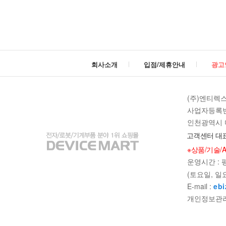
마
트
회사소개
입점/제휴안내
광고
(주)엔티렉
사업자등록번호 
인천광역시 미
고객센터 대표
※상품/기술/
빼기
더하
운영시간 : 평일
(토요일, 일
E-mail :
ebi
개인정보관리책임