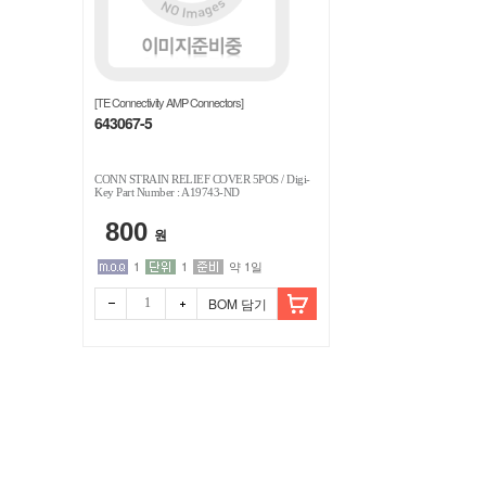
류)
>
[TE Connectivity AMP Connectors]
부
643067-5
속
CONN STRAIN RELIEF COVER 5POS / Digi-
Key Part Number : A19743-ND
품
800
원
/
1
1
약 1일
BOM 담기
디
바
이
스