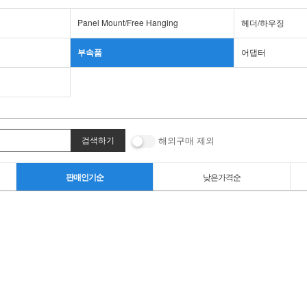
Panel Mount/Free Hanging
헤더/하우징
부속품
어댑터
해외구매 제외
판매인기순
낮은가격순