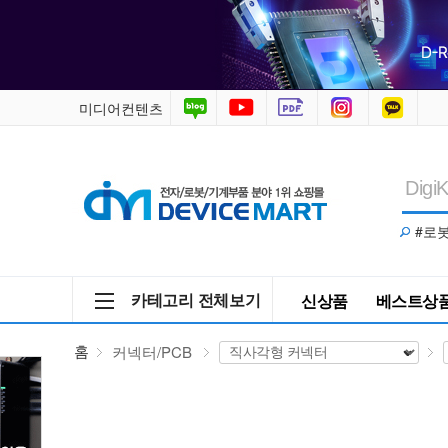
커
넥
터/PCB
미디어컨텐츠
>
직
#로
사
각
카테고리 전체보기
신상품
베스트상
형
홈
커넥터/PCB
커
넥