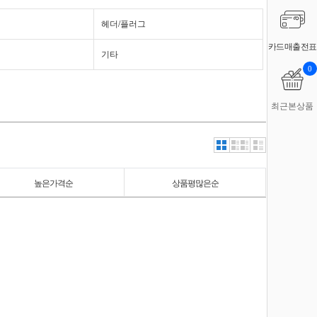
헤더/플러그
카드매출전표
기타
0
최근본상품
높은가격순
상품평많은순