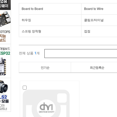
터
Board to Board
Board to Wire
>
하우징
클림프/터미널
사
스프링 장착형
접점
각
형
전체 상품
1
개
커
인기순
최근등록순
넥
터
(미
분