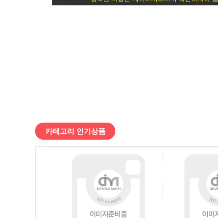
TR
/
디
바
이
스
카테고리 인기상품
마
트