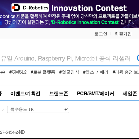
로그인
회원가입
봇손
#GMSL2
#로봇 플랫폼
#얼굴인식
#뎁스 카메라
#리튬 충전 보
품
이벤트/기획전
브랜드존
PCB/SMT/메이커
세일존
727-5454-2-ND