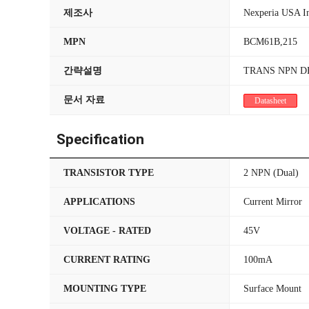
제조사
Nexperia USA I
MPN
BCM61B,215
간략설명
TRANS NPN DBL
문서 자료
Datasheet
Specification
TRANSISTOR TYPE
2 NPN (Dual)
APPLICATIONS
Current Mirror
VOLTAGE - RATED
45V
CURRENT RATING
100mA
MOUNTING TYPE
Surface Mount