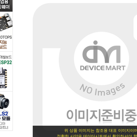
트
랜
지
스
터/FET
>
특
수
용
도
위 상품 이미지는 참조용 대표 이미지이며
정확한 사양은 데이터시트에서 확인하셔야 합