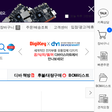
오늘 하루 그만보기
카톡상담
입점/광고/제휴
장바구니
주문/배송조회
고객센터
0
0
장바구니
드
빠른주문
디바 책방
후불/대량구매
BOM리스트
BOM리스트
견적요청