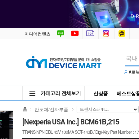
BCM61B,215
/
반
미디어컨텐츠
도
체/
#로
전
자
카테고리 전체보기
신상품
베스트상
부
홈
반도체/전자부품
품
[Nexperia USA Inc.] BCM61B,215
>
TRANS NPN DBL 45V 100MA SOT-143B / Digi-Key Part Number : 1