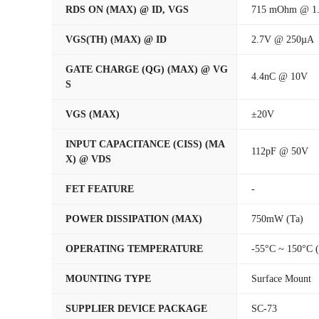
RDS ON (MAX) @ ID, VGS
715 mOhm @ 1.
VGS(TH) (MAX) @ ID
2.7V @ 250µA
GATE CHARGE (QG) (MAX) @ VG
4.4nC @ 10V
S
VGS (MAX)
±20V
INPUT CAPACITANCE (CISS) (MA
112pF @ 50V
X) @ VDS
FET FEATURE
-
POWER DISSIPATION (MAX)
750mW (Ta)
OPERATING TEMPERATURE
-55°C ~ 150°C (
MOUNTING TYPE
Surface Mount
SUPPLIER DEVICE PACKAGE
SC-73