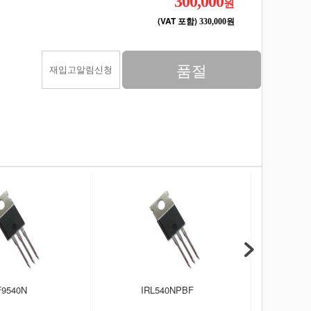
300,000
원
(VAT 포함)
330,000원
품절
재입고알림신청
F9540N
IRL540NPBF
IR