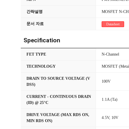
간략설명
MOSFET N-CH 1
문서 자료
Datasheet
Specification
FET TYPE
N-Channel
TECHNOLOGY
MOSFET (Metal
DRAIN TO SOURCE VOLTAGE (V
100V
DSS)
CURRENT - CONTINUOUS DRAIN
1.1A (Ta)
(ID) @ 25°C
DRIVE VOLTAGE (MAX RDS ON,
4.5V, 10V
MIN RDS ON)