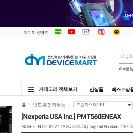
PMT560ENEAX
/
반
미디어컨텐츠
도
체/
#로
전
자
카테고리 전체보기
신상품
베스트상
부
홈
반도체/전자부품
품
[Nexperia USA Inc.] PMT560ENEAX
>
MOSFET N-CH 100V 1.1A SOT223 / Digi-Key Part Number : 1727-2