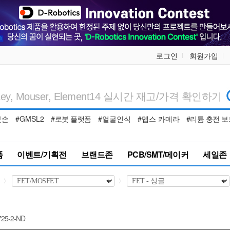
로그인
회원가입
봇손
#GMSL2
#로봇 플랫폼
#얼굴인식
#뎁스 카메라
#리튬 충전 보
품
이벤트/기획전
브랜드존
PCB/SMT/메이커
세일존
725-2-ND