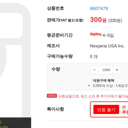
상품번호
6607479
300
판매가
원
(330원)
(VAT 별도/포함)
평균준비기간
4~5일
제조사
Nexperia USA Inc.
구매가능수량
0 개
수량
대량구매 혜택
2,000개 이상 : 1개당 2
단종상품으로, 재고 소진 후 추가구매가 불가능
본
특이사항
반품 불가
주
,
니다.