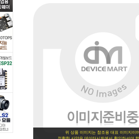
트
랜
지
스
터/FET
>
FET/MOSFET
>
FET
-
위 상품 이미지는 참조용 대표 이미지이며
정확한 사양은 데이터시트에서 확인하셔야 합