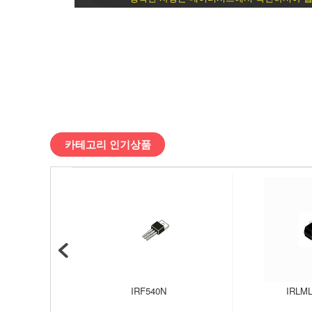
싱
글
/
디
바
카테고리 인기상품
이
스
마
트
IRF540N
IRLML