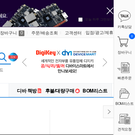
오늘 하루 그만보기
카톡상담
입점/광고/제휴
장바구니
주문/배송조회
고객센터
0
0
장바구니
드
빠른주문
디바 책방
후불/대량구매
BOM리스트
BOM리스트
견적요청