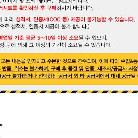
nc.
X