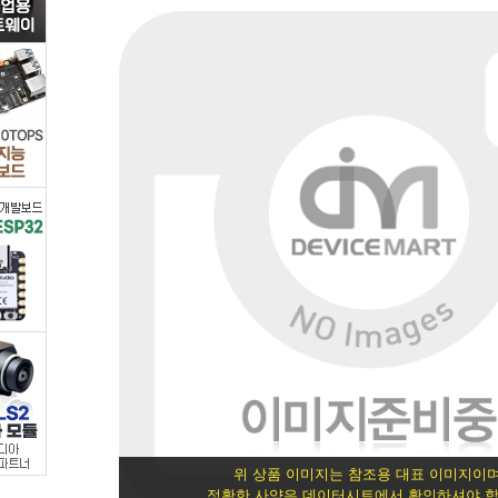
트
랜
지
스
터/FET
>
FET/MOSFET
>
FET
-
위 상품 이미지는 참조용 대표 이미지이며
정확한 사양은 데이터시트에서 확인하셔야 합