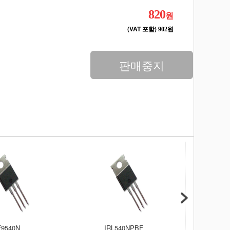
820
원
(VAT 포함)
902원
판매중지
F9540N
IRL540NPBF
IR