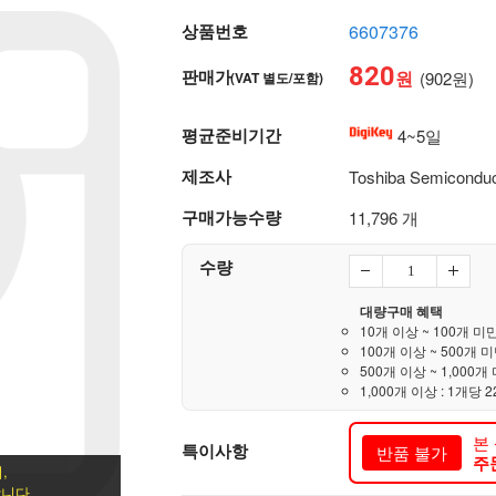
상품번호
6607376
820
판매가
원
(902원)
(VAT 별도/포함)
평균준비기간
4~5일
제조사
Toshiba Semiconduc
구매가능수량
11,796 개
수량
대량구매 혜택
10개 이상 ~ 100개 미만
100개 이상 ~ 500개 미
500개 이상 ~ 1,000개 
1,000개 이상 : 1개당 2
본
특이사항
반품 불가
주
,
니다.