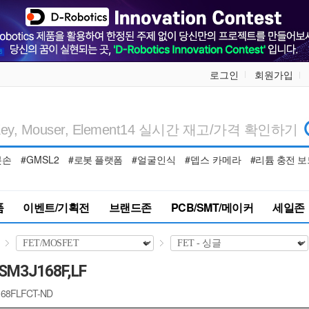
로그인
회원가입
봇손
#GMSL2
#로봇 플랫폼
#얼굴인식
#뎁스 카메라
#리튬 충전 보
품
이벤트/기획전
브랜드존
PCB/SMT/메이커
세일존
SSM3J168F,LF
J168FLFCT-ND