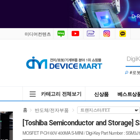
SSM3J168F,LF
/
반
미디어컨텐츠
도
체/
#로
전
자
카테고리 전체보기
신상품
베스트상
부
홈
반도체/전자부품
품
[Toshiba Semiconductor and Storage] 
>
MOSFET P-CH 60V 400MA S-MINI / Digi-Key Part Number : SSM3