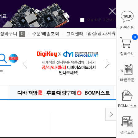
오늘 하루 그만보기
카톡상담
입점/광고/제휴
장바구니
주문/배송조회
고객센터
0
0
장바구니
드
빠른주문
디바 책방
후불/대량구매
BOM리스트
BOM리스트
견적요청