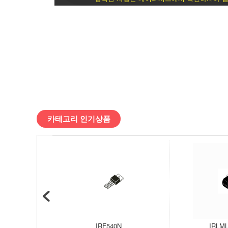
싱
글
/
디
바
카테고리 인기상품
이
스
마
트
IRF540N
IRLML