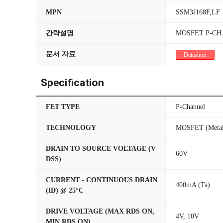
MPN
SSM3J168F,LF
간략설명
MOSFET P-CH 6
문서 자료
Datasheet
Specification
FET TYPE
P-Channel
TECHNOLOGY
MOSFET (Metal
DRAIN TO SOURCE VOLTAGE (V
60V
DSS)
CURRENT - CONTINUOUS DRAIN
400mA (Ta)
(ID) @ 25°C
DRIVE VOLTAGE (MAX RDS ON,
4V, 10V
MIN RDS ON)