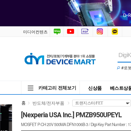
PMZB950UPEYL
/
반
미디어컨텐츠
도
체/
#로
전
자
카테고리 전체보기
신상품
베스트상
부
홈
반도체/전자부품
품
[Nexperia USA Inc.] PMZB950UPEYL
>
MOSFET P-CH 20V 500MA DFN1006B-3 / Digi-Key Part Number : 1