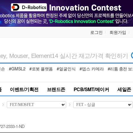
로그인
회원가입
봇손
#GMSL2
#로봇 플랫폼
#얼굴인식
#뎁스 카메라
#리튬 충전 보
품
이벤트/기획전
브랜드존
PCB/SMT/메이커
세일존
727-2333-1-ND