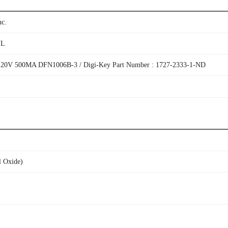
nc.
YL
0V 500MA DFN1006B-3 / Digi-Key Part Number : 1727-2333-1-ND
 Oxide)