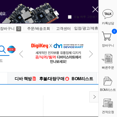
오늘 하루 그만보기
카톡상담
입점/광고/제휴
장바구니
주문/배송조회
고객센터
0
0
장바구니
드
빠른주문
디바 책방
후불/대량구매
BOM리스트
BOM리스트
견적요청