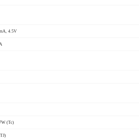
mA, 4.5V
A
7W (Tc)
TJ)