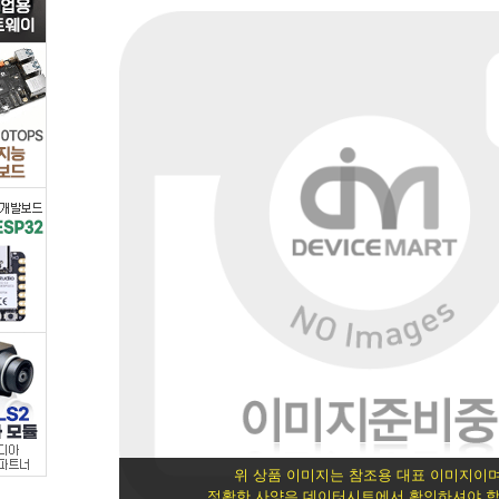
트
랜
지
스
터/FET
>
FET/MOSFET
>
FET
-
위 상품 이미지는 참조용 대표 이미지이며
정확한 사양은 데이터시트에서 확인하셔야 합