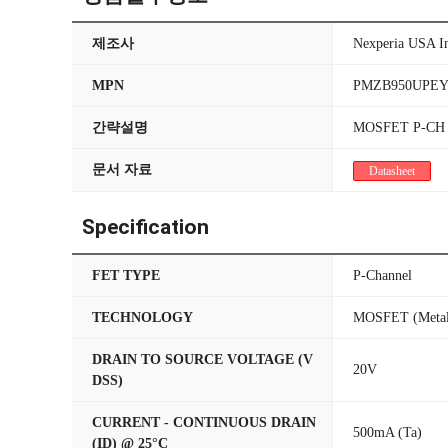
제조사
Nexperia USA I
MPN
PMZB950UPE
간략설명
MOSFET P-CH 2
문서 자료
Datasheet
Specification
FET TYPE
P-Channel
TECHNOLOGY
MOSFET (Metal
DRAIN TO SOURCE VOLTAGE (V
20V
DSS)
CURRENT - CONTINUOUS DRAIN
500mA (Ta)
(ID) @ 25°C