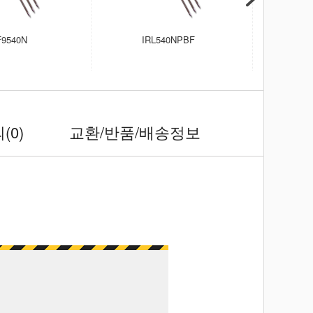
F9540N
IRL540NPBF
IR
의
(0)
교환/반품/배송정보