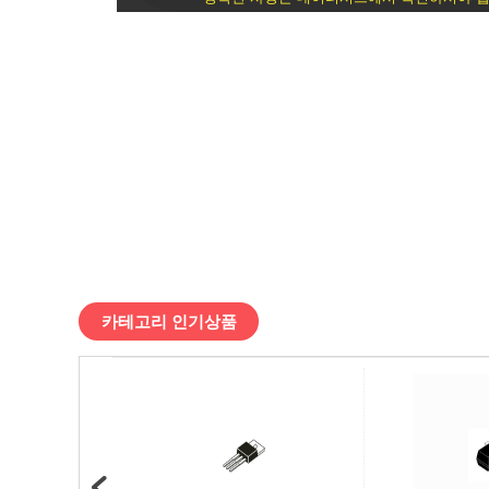
싱
글
/
디
바
이
스
카테고리 인기상품
마
트