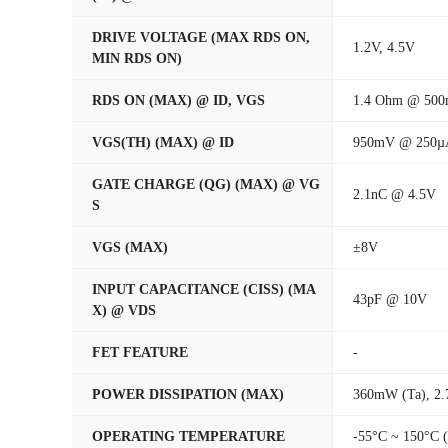
DRIVE VOLTAGE (MAX RDS ON,
1.2V, 4.5V
MIN RDS ON)
RDS ON (MAX) @ ID, VGS
1.4 Ohm @ 500
VGS(TH) (MAX) @ ID
950mV @ 250µ
GATE CHARGE (QG) (MAX) @ VG
2.1nC @ 4.5V
S
VGS (MAX)
±8V
INPUT CAPACITANCE (CISS) (MA
43pF @ 10V
X) @ VDS
FET FEATURE
-
POWER DISSIPATION (MAX)
360mW (Ta), 2.
OPERATING TEMPERATURE
-55°C ~ 150°C (