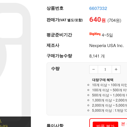
상품번호
6607332
640
판매가
원
(704원)
(VAT 별도/포함)
평균준비기간
4~5일
제조사
Nexperia USA Inc.
구매가능수량
8,141 개
수량
대량구매 혜택
10개 이상 ~ 100개 미만
100개 이상 ~ 500개 미
500개 이상 ~ 1,000개 
1,000개 이상 ~ 2,000
2,000개 이상 ~ 5,000
5,000개 이상 : 1개당 1
,
본
특이사항
반품 불가
니다.