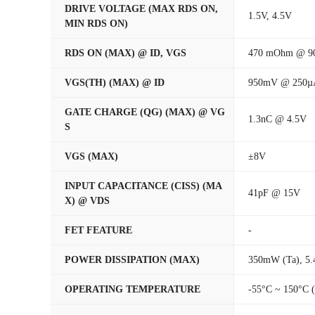
DRIVE VOLTAGE (MAX RDS ON,
1.5V, 4.5V
MIN RDS ON)
RDS ON (MAX) @ ID, VGS
470 mOhm @ 9
VGS(TH) (MAX) @ ID
950mV @ 250µ
GATE CHARGE (QG) (MAX) @ VG
1.3nC @ 4.5V
S
VGS (MAX)
±8V
INPUT CAPACITANCE (CISS) (MA
41pF @ 15V
X) @ VDS
FET FEATURE
-
POWER DISSIPATION (MAX)
350mW (Ta), 5.
OPERATING TEMPERATURE
-55°C ~ 150°C (