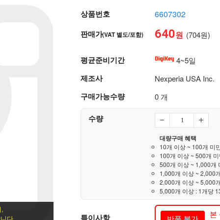
상품번호
6607302
640
판매가
원
(704원)
(VAT 별도/포함)
평균준비기간
4~5일
제조사
Nexperia USA Inc.
구매가능수량
0 개
수량
대량구매 혜택
10개 이상 ~ 100개 미만
100개 이상 ~ 500개 미
500개 이상 ~ 1,000개 
1,000개 이상 ~ 2,000
2,000개 이상 ~ 5,000
5,000개 이상 : 1개당 1
,
본
특이사항
반품 불가
니다.