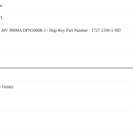
nc.
YL
0V 900MA DFN1006B-3 / Digi-Key Part Number : 1727-2330-1-ND
 Oxide)