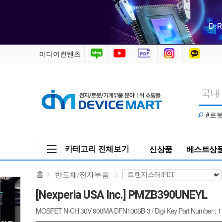
PMZB390UNEYL
/
반
미디어컨텐츠
도
체/
#로
전
자
카테고리 전체보기
신상품
베스트상
부
홈
반도체/전자부품
품
[Nexperia USA Inc.] PMZB390UNEYL
>
MOSFET N-CH 30V 900MA DFN1006B-3 / Digi-Key Part Number : 