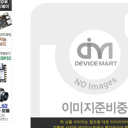
트
랜
지
스
터/FET
>
FET/MOSFET
>
FET
-
위 상품 이미지는 참조용 대표 이미지이며
정확한 사양은 데이터시트에서 확인하셔야 합