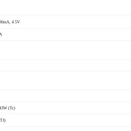
00mA, 4.5V
A
43W (Tc)
TJ)