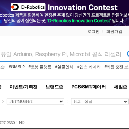
로그인
회원가입
봇손
#GMSL2
#로봇 플랫폼
#얼굴인식
#뎁스 카메라
#리튬 충전 보
품
이벤트/기획전
브랜드존
PCB/SMT/메이커
세일존
1727-2330-1-ND