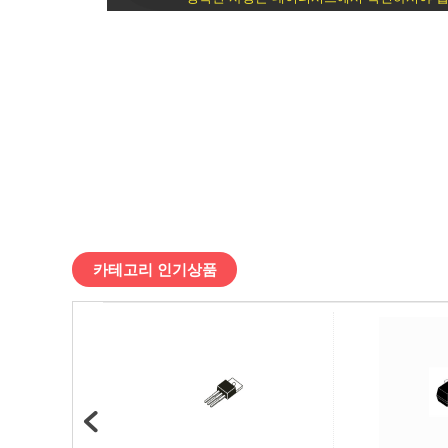
싱
글
/
디
바
이
카테고리 인기상품
스
마
트