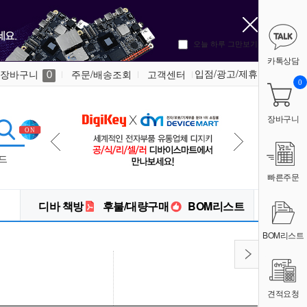
오늘 하루 그만보기
카톡상담
입점/광고/제휴
장바구니
주문/배송조회
고객센터
0
0
장바구니
드
빠른주문
디바 책방
후불/대량구매
BOM리스트
BOM리스트
견적요청