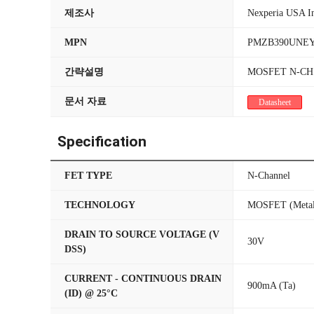
제조사
Nexperia USA I
MPN
PMZB390UNE
간략설명
MOSFET N-CH 3
문서 자료
Datasheet
Specification
FET TYPE
N-Channel
TECHNOLOGY
MOSFET (Metal
DRAIN TO SOURCE VOLTAGE (V
30V
DSS)
CURRENT - CONTINUOUS DRAIN
900mA (Ta)
(ID) @ 25°C