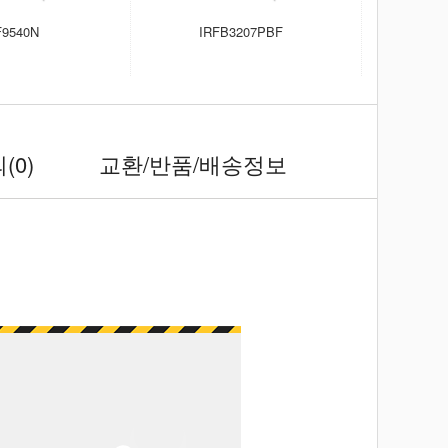
F9540N
IRFB3207PBF
F
의
(0)
교환/반품/배송정보