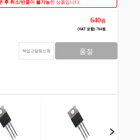
문 후 취소/반품이 불가능
한 상품입니다.
640
원
(VAT 포함)
704원
품절
재입고알림신청