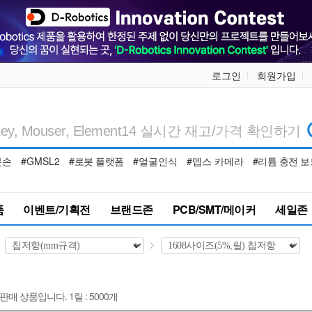
로그인
회원가입
봇손
#GMSL2
#로봇 플랫폼
#얼굴인식
#뎁스 카메라
#리튬 충전 보
품
이벤트/기획전
브랜드존
PCB/SMT/메이커
세일존
릴 단위 판매 상품입니다. 1릴 : 5000개