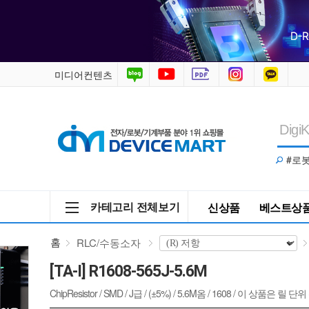
R1608-
565J-
5.6M
미디어컨텐츠
/
RLC/
#로
수
동
카테고리 전체보기
신상품
베스트상
소
홈
RLC/수동소자
자
[TA-I] R1608-565J-5.6M
>
ChipResistor / SMD / J급 / (±5%) / 5.6M옴 / 1608 / 이 상품은 