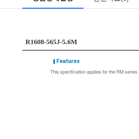
/
디
바
R1608-565J-5.6M
이
Features
스
This specification applies for the RM series 
마
트