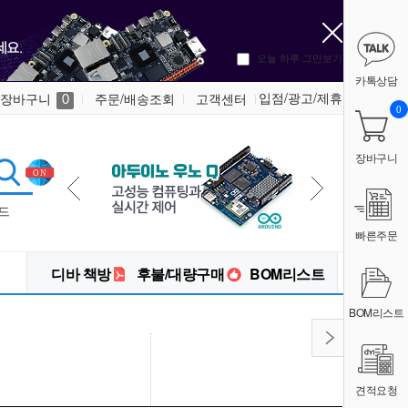
오늘 하루 그만보기
카톡상담
입점/광고/제휴
장바구니
주문/배송조회
고객센터
0
0
장바구니
드
빠른주문
디바 책방
후불/대량구매
BOM리스트
BOM리스트
견적요청