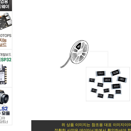
(R)
저
항
>
칩
저
항
(mm
규
격)
위 상품 이미지는 참조용 대표 이미지이며
정확한 사양은 데이터시트에서 확인하셔야 합