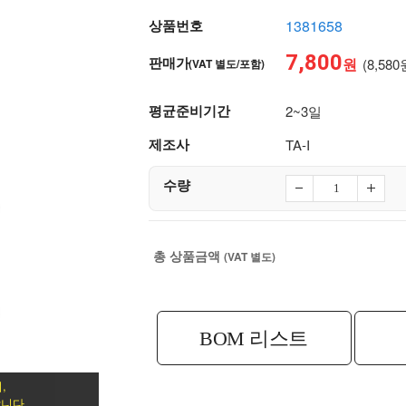
상품번호
1381658
7,800
판매가
원
(8,580
(VAT 별도/포함)
평균준비기간
2~3일
제조사
TA-I
수량
총 상품금액
(VAT 별도)
BOM 리스트
,
니다.