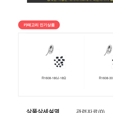
>
1608
카테고리 인기상품
사
이
즈
(5%,
릴)
R1608-180J-18Ω
R1608-30
칩
저
항
상품상세설명
관련자료(0)