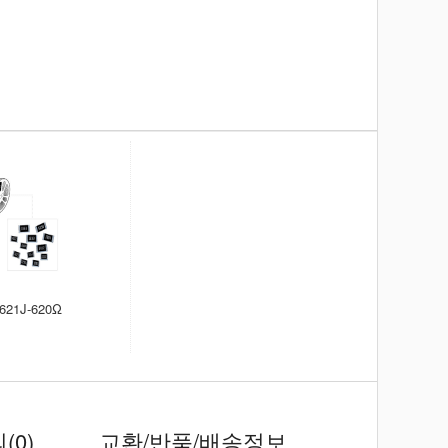
621J-620Ω
의
(0)
교환/반품/배송정보