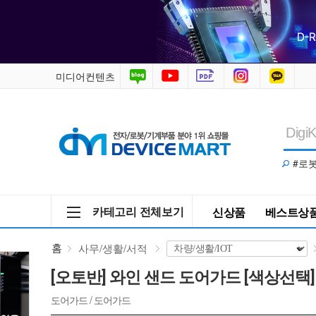
와
인
샌
미디어컨텐츠
드
도
#로
어
가
카테고리 전체보기
신상품
베스트상
드
홈
사무/생활/서적
[색
[오토반] 와인 샌드 도어가드 [색상선택]
상
도어가드 / 도어가드