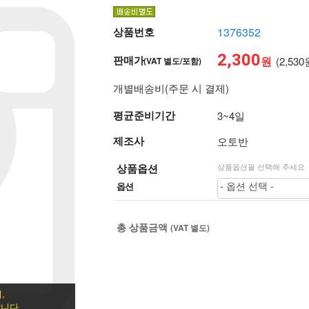
상품번호
1376352
2,300
판매가
원
(2,530
(VAT 별도/포함)
개별배송비(주문 시 결제)
평균준비기간
3~4일
제조사
오토반
상품옵션
상품옵션을 선택해 주세요
- 옵션 선택 -
옵션
총 상품금액
(VAT 별도)
,
니다.