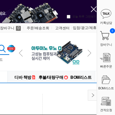
오늘 하루 그만보기
카톡상담
입점/광고/제휴
장바구니
주문/배송조회
고객센터
0
0
장바구니
드
빠른주문
디바 책방
후불/대량구매
BOM리스트
BOM리스트
견적요청