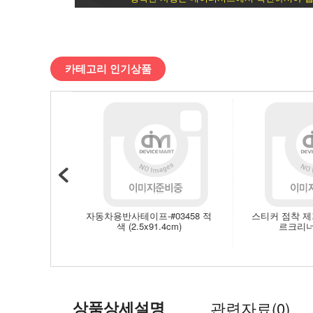
차
량/
카테고리 인기상품
생
활/IOT
>
차
량
자동차용반사테이프-#03458 적
스티커 점착 
색 (2.5x91.4cm)
르크리너 
외
부
용
상품상세설명
관련자료(0)