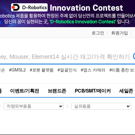
로그인
회원가입
봇손
#GMSL2
#로봇 플랫폼
#얼굴인식
#뎁스 카메라
#리튬 충전 보
품
이벤트/기획전
브랜드존
PCB/SMT/메이커
세일존