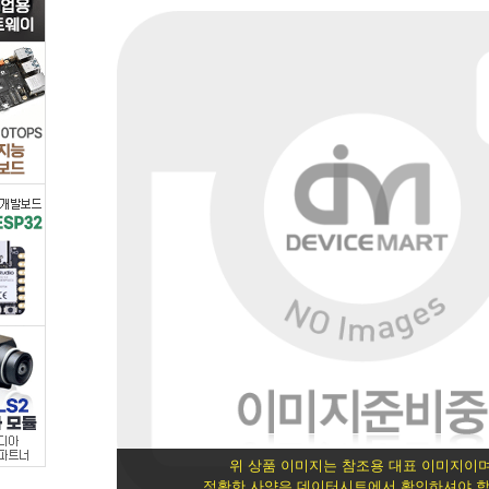
선
택]
/
사
무/
생
활/
서
적
>
위 상품 이미지는 참조용 대표 이미지이며
정확한 사양은 데이터시트에서 확인하셔야 합