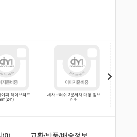
와이퍼-하이브리드
세차브러쉬-3분세차 대형 휠브
와이퍼-
mm(24")
러쉬
의
(0)
교환/반품/배송정보